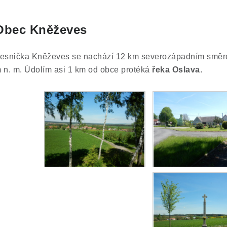
Obec Kněževes
esnička Kněževes se nachází 12 km severozápadním směre
 n. m. Údolím asi 1 km od obce protéká
řeka Oslava
.