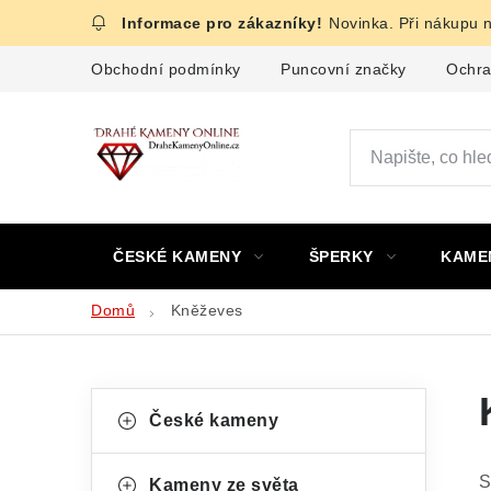
Přejít
Novinka. Při nákupu 
na
obsah
Obchodní podmínky
Puncovní značky
Ochra
ČESKÉ KAMENY
ŠPERKY
KAME
Domů
Kněževes
P
K
Přeskočit
České kameny
kategorie
a
o
t
S
Kameny ze světa