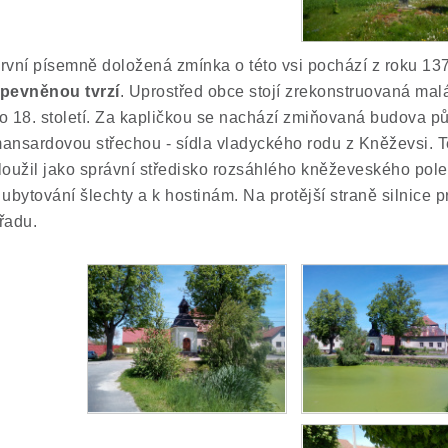
rvní písemně doložená zmínka o této vsi pochází z roku 1370
pevněnou tvrzí
. Uprostřed obce stojí zrekonstruovaná ma
o 18. století. Za kapličkou se nachází zmiňovaná budova 
ansardovou střechou - sídla vladyckého rodu z Kněževsi. T
loužil jako správní středisko rozsáhlého kněževeského pole
 ubytování šlechty a k hostinám. Na protější straně silnice p
řadu.