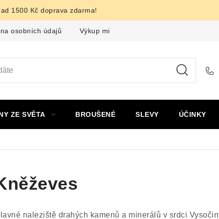
nad 1500 Kč doprava zdarma!
na osobních údajů
Výkup minerálů a drahých kamenů
F
NY ZE SVĚTA
BROUŠENÉ
SLEVY
ÚČINKY
Kněževes
lavné naleziště drahých kamenů a minerálů v srdci Vysočin