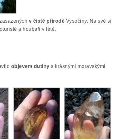
ů zasazených
v čisté přírodě
Vysočiny. Na své si
oturisté a houbaři v létě.
avilo
objevem dutiny
s krásnými moravskými