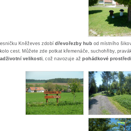
esničku Kněževes zdobí
dřevořezby hub
od místního šiko
kolo cest. Můžete zde potkat křemenáče, suchohřiby, pravák
adživotní velikosti
, což navozuje až
pohádkové prostřed