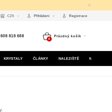
ormulář pro uplatnění reklamace
CZK
Formulář pro odstoupení od
Přihlášení
Registrace
608 818 688
Prázdný košík
Nákupní
košík
KRYSTALY
ČLÁNKY
NALEZIŠTĚ
NÁŠ PŘÍBĚH
y.