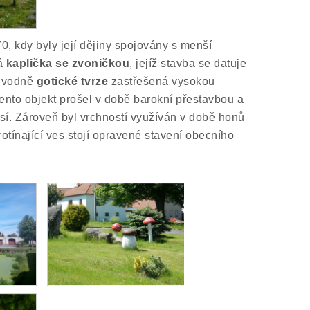
, kdy byly její dějiny spojovány s menší
lá
kaplička se zvoničkou
, jejíž stavba se datuje
původně
gotické tvrze
zastřešená vysokou
ento objekt prošel v době barokní přestavbou a
sí. Zároveň byl vrchností využíván v době honů
rotínající ves stojí opravené stavení obecního