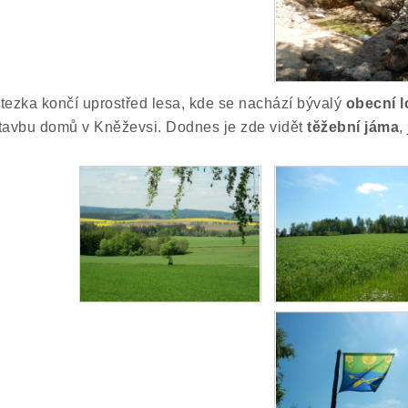
tezka končí uprostřed lesa, kde se nachází bývalý
obecní 
tavbu domů v Kněževsi. Dodnes je zde vidět
těžební jáma
,