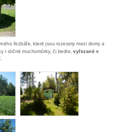
vného řezbáře, které jsou rozesety mezi domy a
y i sličné muchomůrky, či bedle,
vyřezané v
í
.