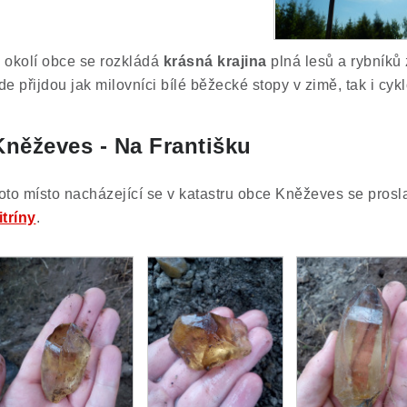
 okolí obce se rozkládá
krásná krajina
plná lesů a rybník
de přijdou jak milovníci bílé běžecké stopy v zimě, tak i cykl
Kněževes - Na Františku
oto místo nacházející se v katastru obce Kněževes se prosl
itríny
.