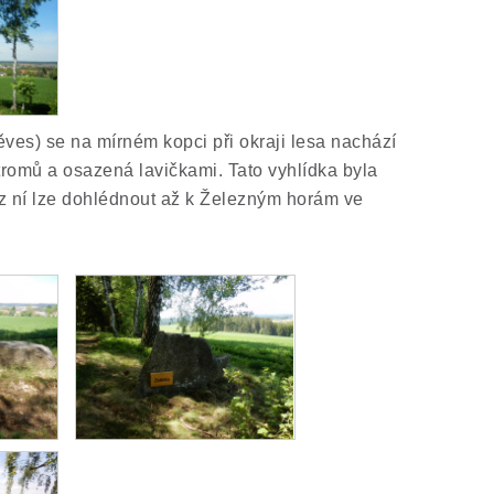
es) se na mírném kopci při okraji lesa nachází
tromů a osazená lavičkami. Tato vyhlídka byla
z ní lze dohlédnout až k Železným horám ve