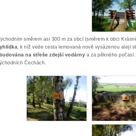
ýchodním směrem asi 300 m za obcí (směrem k obci Krásněv
yhlídka
, k níž vede cesta lemovaná nově vysázenou alejí s
budována na střeše zdejší vodárny
a za pěkného počasí 
ýchodních Čechách.