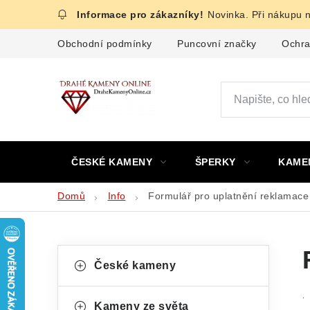
Přejít
Novinka. Při nákupu 
na
obsah
Obchodní podmínky
Puncovní značky
Ochra
ČESKÉ KAMENY
ŠPERKY
KAME
Domů
Info
Formulář pro uplatnění reklamace
P
K
Přeskočit
České kameny
kategorie
a
o
t
.
Kameny ze světa