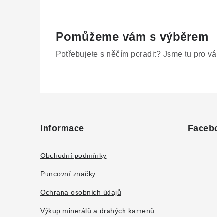
Pomůžeme vám s výběrem
Potřebujete s něčím poradit? Jsme tu pro vá
Z
á
Informace
Faceb
p
a
Obchodní podmínky
t
Puncovní značky
í
Ochrana osobních údajů
Výkup minerálů a drahých kamenů