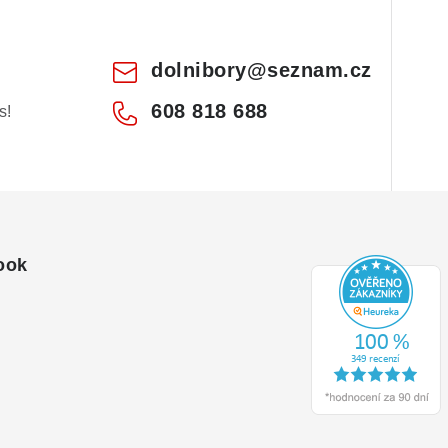
dolnibory
@
seznam.cz
608 818 688
s!
ook