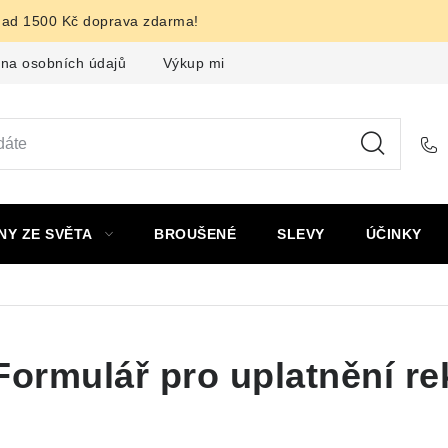
nad 1500 Kč doprava zdarma!
na osobních údajů
Výkup minerálů a drahých kamenů
F
NY ZE SVĚTA
BROUŠENÉ
SLEVY
ÚČINKY
Formulář pro uplatnění r