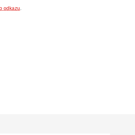
to odkazu
.