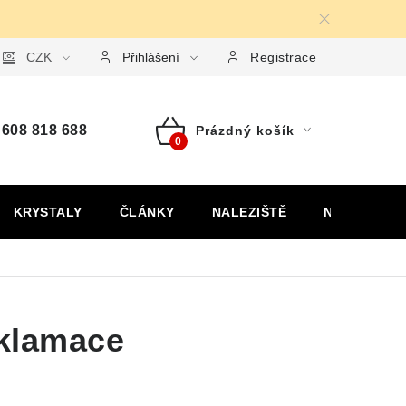
ormulář pro uplatnění reklamace
CZK
Formulář pro odstoupení od
Přihlášení
Registrace
608 818 688
Prázdný košík
Nákupní
košík
KRYSTALY
ČLÁNKY
NALEZIŠTĚ
NÁŠ PŘÍBĚH
eklamace