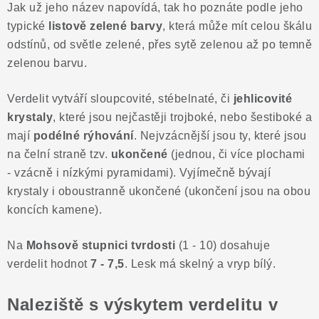
Jak už jeho název napovídá, tak ho poznáte podle jeho
Poučení o právu na odstoupení od smlouvy
typické
listově zelené barvy
, která může mít celou škálu
odstínů, od světle zelené, přes sytě zelenou až po temně
zelenou barvu.
Verdelit vytváří sloupcovité, stébelnaté, či
jehlicovité
krystaly
, které jsou nejčastěji trojboké, nebo šestiboké a
mají
podélné rýhování
.
Nejvzácnější jsou ty, které jsou
na čelní straně tzv.
ukončené
(jednou, či více plochami
- vzácně i nízkými pyramidami). Vyjímečně bývají
krystaly i oboustranně ukončené (ukončení jsou na obou
koncích kamene).
Na
Mohsově stupnici tvrdosti
(1 - 10) dosahuje
verdelit hodnot
7 - 7,5
. Lesk má skelný a vryp bílý.
Naleziště s výskytem verdelitu v