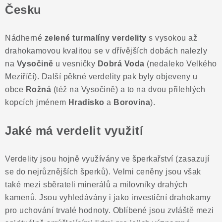
Česku
Nádherné
zelené turmalíny verdelity
s vysokou až
drahokamovou kvalitou se v dřívějších dobách nalezly
na
Vysočině
u vesničky
Dobrá Voda
(nedaleko Velkého
Meziříčí). Další pěkné verdelity pak byly objeveny u
obce
Rožná
(též na Vysočině) a to na dvou přilehlých
kopcích jménem
Hradisko
a
Borovina
).
Jaké má verdelit využití
Verdelity jsou hojně využívány ve šperkařství (zasazují
se do nejrůznějších šperků). Velmi ceněny jsou však
také mezi sběrateli minerálů a milovníky drahých
kamenů. Jsou vyhledávány i jako investiční drahokamy
pro uchování trvalé hodnoty. Oblíbené jsou zvláště mezi