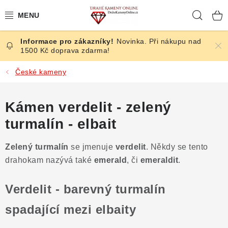
Přejít
Hleda
na
obsah
Novinka. Při nákupu nad
ČESKÉ KAMENY
1500 Kč doprava zdarma!
ŠPERKY
České kameny
KAMENY ZE SVĚTA
Kámen verdelit - zelený
turmalín - elbait
BROUŠENÉ
Zelený turmalín
se jmenuje
verdelit
. Někdy se tento
SLEVY
drahokam nazývá také
emerald
, či
emeraldit
.
ÚČINKY
Verdelit - barevný turmalín
KRYSTALY
spadající mezi elbaity