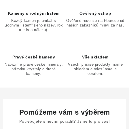
r
v
Kameny s rodným listem
Ověřený eshop
k
Každý kámen je unikát s
Ověřené recenze na Heurece od
„rodným listem“ (jeho název, rok
našich zákazníků mluví za nás.
y
a místo nálezu).
v
ý
p
Pravé české kameny
Vše skladem
i
Nabízíme pravé české minerály,
Všechny naše produkty máme
s
přírodní krystaly a drahé
skladem a odesíláme je
u
kameny.
obratem.
Pomůžeme vám s výběrem
Potřebujete s něčím poradit? Jsme tu pro vás!