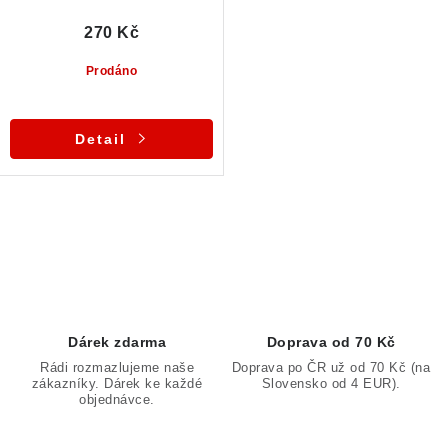
270 Kč
Prodáno
Detail
O
v
l
á
d
Dárek zdarma
Doprava od 70 Kč
a
Rádi rozmazlujeme naše
Doprava po ČR už od 70 Kč (na
zákazníky. Dárek ke každé
Slovensko od 4 EUR).
c
objednávce.
í
p