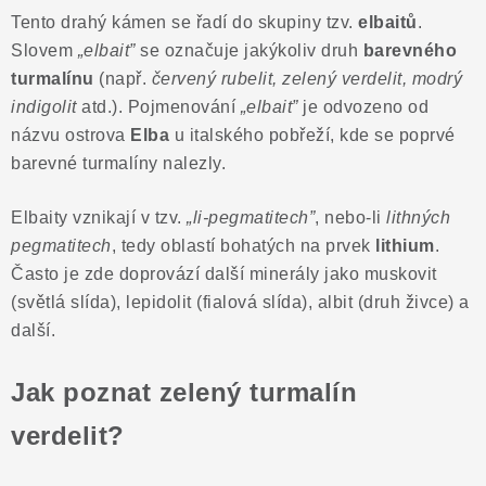
ČLÁNKY
Tento drahý kámen se řadí do skupiny tzv.
elbaitů
.
Slovem
„elbait”
se označuje jakýkoliv druh
barevného
NALEZIŠTĚ
turmalínu
(např.
červený rubelit, zelený verdelit, modrý
indigolit
atd.). Pojmenování
„elbait”
je odvozeno od
NÁŠ PŘÍBĚH
názvu ostrova
Elba
u italského pobřeží, kde se poprvé
barevné turmalíny nalezly.
VIDEOGALERIE
Elbaity vznikají v tzv.
„li-pegmatitech”
, nebo-li
lithných
KONTAKT
pegmatitech
, tedy oblastí bohatých na prvek
lithium
.
Často je zde doprovází další minerály jako muskovit
MISTROVSKÉ KRYSTALY
(světlá slída), lepidolit (fialová slída), albit (druh živce) a
další.
Obchodní podmínky
Puncovní značky
Ochrana osobních údajů
Jak poznat zelený turmalín
Výkup minerálů a drahých kamenů
verdelit?
Formulář pro uplatnění reklamace
Formulář pro odstoupení od smlouvy