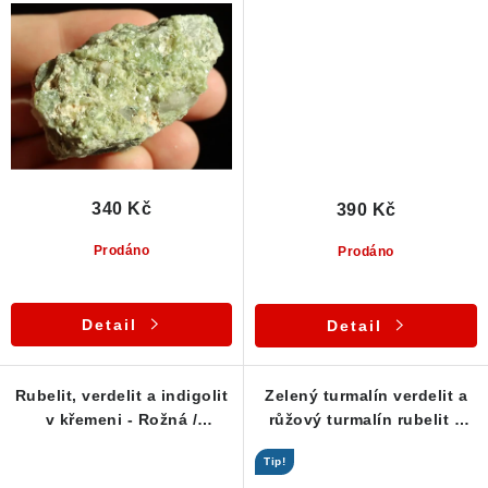
340 Kč
390 Kč
Prodáno
Prodáno
Detail
Detail
Rubelit, verdelit a indigolit
Zelený turmalín verdelit a
v křemeni - Rožná /
růžový turmalín rubelit v
Vysočina
křemeni
Tip!