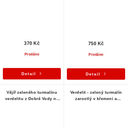
370 Kč
750 Kč
Prodáno
Prodáno
Detail
Detail
Vějíř zeleného turmalínu
Verdelit - zelený turmalín
verdelitu z Dobré Vody na
zarostlý v křemeni a
Vysočině
muskovitu