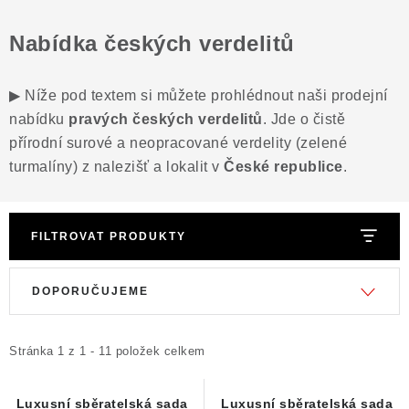
Nabídka českých verdelitů
▶ Níže pod textem si můžete prohlédnout naši prodejní
nabídku
pravých českých verdelitů
. Jde o čistě
přírodní surové a neopracované verdelity (zelené
turmalíny) z nalezišť a lokalit v
České republice
.
FILTROVAT PRODUKTY
V
Ř
DOPORUČUJEME
ý
a
p
z
i
e
Stránka
1
z
1
-
11
položek celkem
s
n
p
í
Luxusní sběratelská sada
Luxusní sběratelská sada