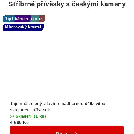
Stříbrné přívěsky s českými kameny
Tip!
Tromlovaný kámen
Tip!
Sbírkový kámen
Tip!
TOP kámen
TOP kámen
Mistrovský krystal
Tajemně zelený vltavín s nádhernou důlkovitou
skulptací - přívěsek
(1 ks)
Skladem
4 690 Kč
Detail