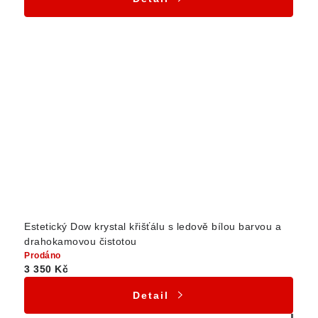
Estetický Dow krystal křišťálu s ledově bílou barvou a
drahokamovou čistotou
Prodáno
3 350 Kč
Detail