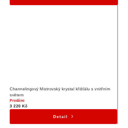
Channelingový Mistrovský krystal křišťálu s vnitřním
světem
Prodáno
3 220 Kč
Detail