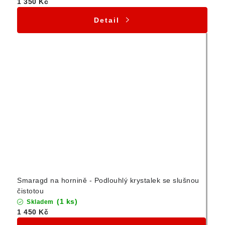
1 350 Kč
Detail
Smaragd na hornině - Podlouhlý krystalek se slušnou
čistotou
(1 ks)
Skladem
1 450 Kč