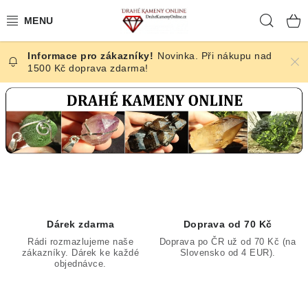
Přejít
Hleda
na
obsah
Novinka. Při nákupu nad
ČESKÉ KAMENY
1500 Kč doprava zdarma!
D
ŠPERKY
r
KAMENY ZE SVĚTA
a
h
BROUŠENÉ
é
SLEVY
K
Dárek zdarma
Doprava od 70 Kč
a
ÚČINKY
Rádi rozmazlujeme naše
Doprava po ČR už od 70 Kč (na
m
zákazníky. Dárek ke každé
Slovensko od 4 EUR).
objednávce.
e
KRYSTALY
n