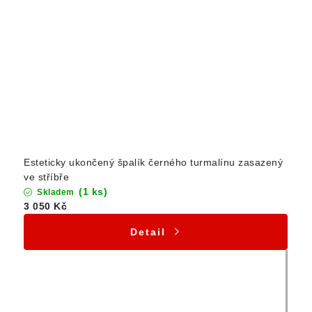
Esteticky ukončený špalík černého turmalínu zasazený
ve stříbře
(1 ks)
Skladem
3 050 Kč
Detail