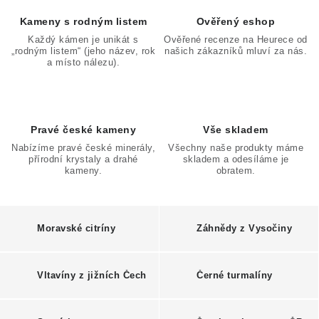
ČLÁNKY
y
Kameny s rodným listem
Ověřený eshop
O
NALEZIŠTĚ
Každý kámen je unikát s
Ověřené recenze na Heurece od
„rodným listem“ (jeho název, rok
našich zákazníků mluví za nás.
n
a místo nálezu).
NÁŠ PŘÍBĚH
l
i
VIDEOGALERIE
n
Pravé české kameny
Vše skladem
Nabízíme pravé české minerály,
Všechny naše produkty máme
e
KONTAKT
přírodní krystaly a drahé
skladem a odesíláme je
kameny.
obratem.
MISTROVSKÉ KRYSTALY
Obchodní podmínky
Puncovní značky
Moravské citríny
Záhnědy z Vysočiny
Ochrana osobních údajů
Výkup minerálů a drahých kamenů
Vltavíny z jižních Čech
Černé turmalíny
Formulář pro uplatnění reklamace
Formulář pro odstoupení od smlouvy