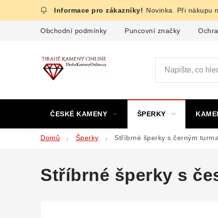
Přejít
Novinka. Při nákupu 
na
obsah
Obchodní podmínky
Puncovní značky
Ochra
ČESKÉ KAMENY
ŠPERKY
KAME
Domů
Šperky
Stříbrné šperky s černým turm
Stříbrné šperky s č