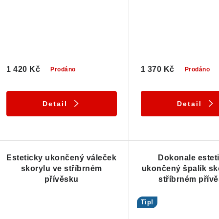
1 420 Kč
1 370 Kč
Prodáno
Prodáno
Detail
Detail
Esteticky ukončený váleček
Dokonale estet
skorylu ve stříbrném
ukončený špalík sk
přívěsku
stříbrném přív
Tip!