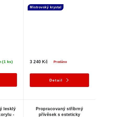
Mistrovský krystal
(1 ks)
3 240 Kč
Prodáno
m
Detail
 lesklý
Propracovaný stříbrný
orylu -
přívěsek s esteticky