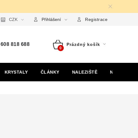
ormulář pro uplatnění reklamace
CZK
Formulář pro odstoupení od
Přihlášení
Registrace
608 818 688
Prázdný košík
Nákupní
košík
KRYSTALY
ČLÁNKY
NALEZIŠTĚ
NÁŠ PŘÍBĚH