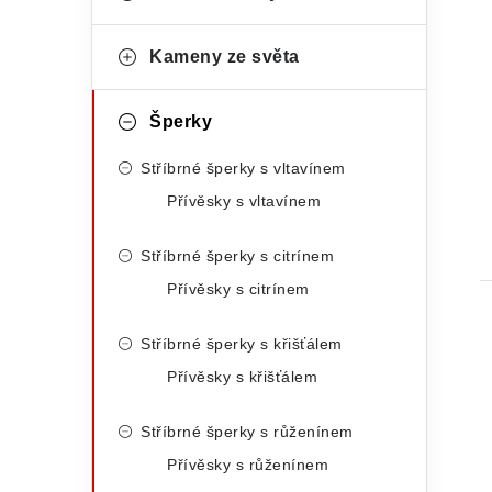
a
p
t
Kameny ze světa
a
e
n
g
Šperky
e
o
Stříbrné šperky s vltavínem
r
l
Přívěsky s vltavínem
i
t
Stříbrné šperky s citrínem
e
Přívěsky s citrínem
Stříbrné šperky s křišťálem
Přívěsky s křišťálem
Stříbrné šperky s růženínem
Přívěsky s růženínem