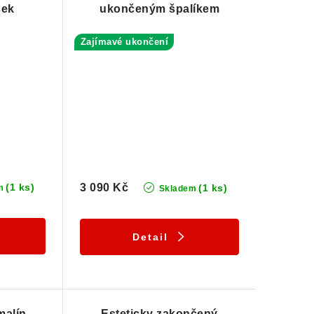
sek
ukončeným špalíkem
skorylu
Zajímavé ukončení
(1 ks)
3 090 Kč
(1 ks)
m
Skladem
Detail
malín
Esteticky zakončený