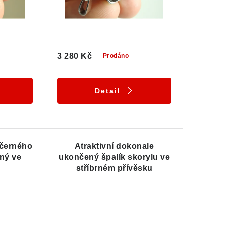
3 280 Kč
Prodáno
Detail
 černého
Atraktivní dokonale
ný ve
ukončený špalík skorylu ve
stříbrném přívěsku