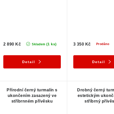
2 890 Kč
3 350 Kč
(1 ks)
Prodáno
Skladem
Detail
Detail
Přírodní černý turmalín s
Drobný černý turm
ukončením zasazený ve
estetickým ukonč
stříbrnném přívěsku
stříbrný přívě