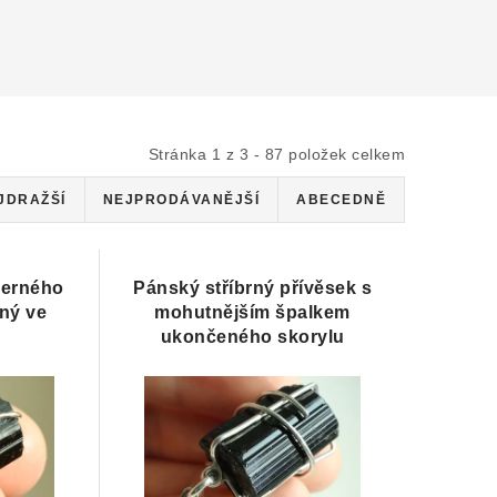
Stránka
1
z
3
-
87
položek celkem
JDRAŽŠÍ
NEJPRODÁVANĚJŠÍ
ABECEDNĚ
černého
Pánský stříbrný přívěsek s
ný ve
mohutnějším špalkem
ukončeného skorylu