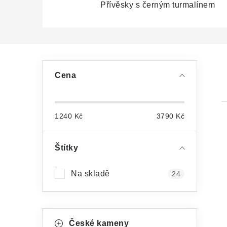
Přívěsky s černým turmalínem
P
Cena
o
s
1240
Kč
3790
Kč
t
r
Štítky
a
Na skladě
24
i
n
n
K
Přeskočit
í
České kameny
kategorie