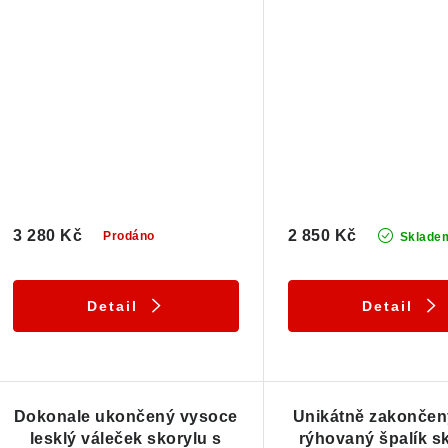
3 280 Kč
2 850 Kč
Prodáno
Sklade
Detail
Detail
Dokonale ukončený vysoce
Unikátně zakončený
lesklý váleček skorylu s
rýhovaný špalík sk