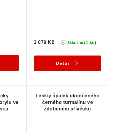
3 070 Kč
(1 ks)
Skladem
Detail
icky
Lesklý špalek ukončeného
orylu ve
černého turmalínu ve
ěsku
zdobeném přívěsku