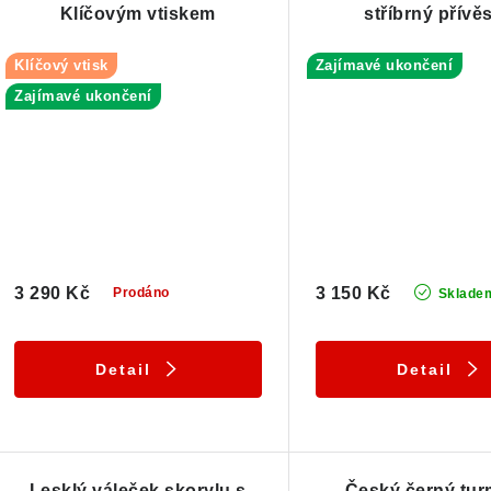
Klíčovým vtiskem
stříbrný přívě
Klíčový vtisk
Zajímavé ukončení
Zajímavé ukončení
3 290 Kč
3 150 Kč
Prodáno
Sklade
Detail
Detail
Lesklý váleček skorylu s
Český černý tur