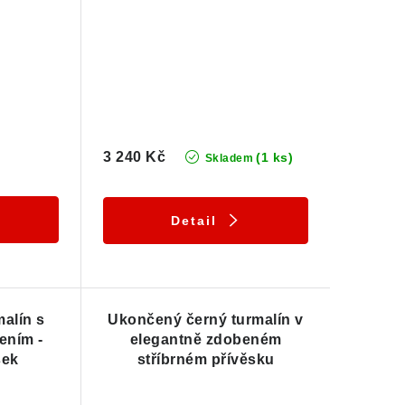
3 240 Kč
(1 ks)
Skladem
Detail
alín s
Ukončený černý turmalín v
ením -
elegantně zdobeném
sek
stříbrném přívěsku