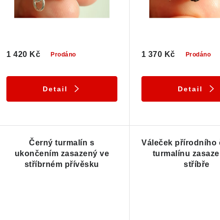
r
o
o
d
d
u
1 420 Kč
1 370 Kč
Prodáno
Prodáno
u
k
k
t
Detail
Detail
ů
ů
Černý turmalín s
Váleček přírodního
ukončením zasazený ve
turmalínu zasaze
stříbrném přívěsku
stříbře