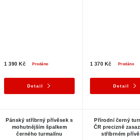
1 390 Kč
1 370 Kč
Prodáno
Prodáno
Detail
Detail
Pánský stříbrný přívěsek s
Přírodní černý tur
mohutnějším špalkem
ČR precizně zasa
černého turmalínu
stříbrném přív