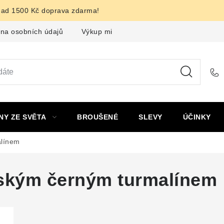
nad 1500 Kč doprava zdarma!
na osobních údajů
Výkup minerálů a drahých kamenů
F
NY ZE SVĚTA
BROUŠENÉ
SLEVY
ÚČINKY
alínem
eským černým turmalínem