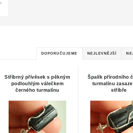
Ř
DOPORUČUJEME
NEJLEVNĚJŠÍ
NE
a
V
z
Stříbrný přívěsek s pěkným
Špalík přírodního 
ý
podlouhlým válečkem
e
turmalínu zasaze
černého turmalínu
stříbře
p
n
í
s
p
p
r