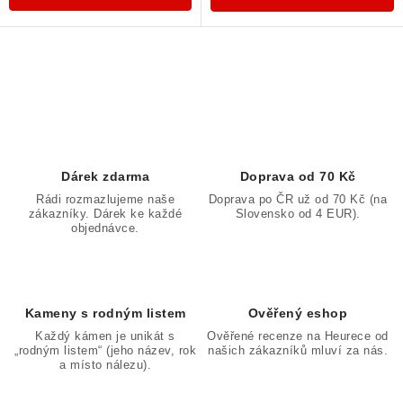
O
v
l
á
d
Dárek zdarma
Doprava od 70 Kč
a
Rádi rozmazlujeme naše
Doprava po ČR už od 70 Kč (na
zákazníky. Dárek ke každé
Slovensko od 4 EUR).
c
objednávce.
í
p
r
v
Kameny s rodným listem
Ověřený eshop
k
Každý kámen je unikát s
Ověřené recenze na Heurece od
„rodným listem“ (jeho název, rok
našich zákazníků mluví za nás.
y
a místo nálezu).
v