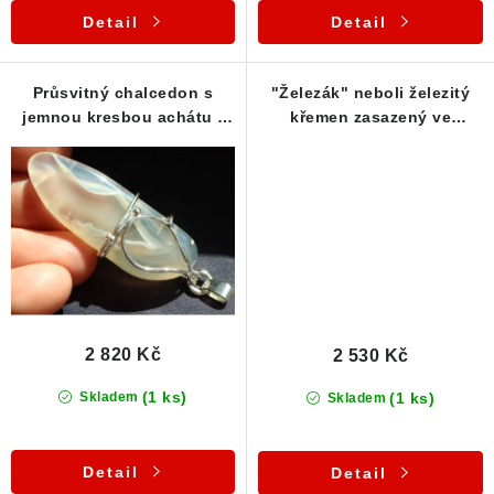
Detail
Detail
Poučení o právu na odstoupení od smlouvy
Průsvitný chalcedon s
"Železák" neboli železitý
jemnou kresbou achátu -
křemen zasazený ve
Zdobený stříbrný přívěsek
stříbrném přívěsku
2 820 Kč
2 530 Kč
(1 ks)
(1 ks)
Skladem
Skladem
Detail
Detail