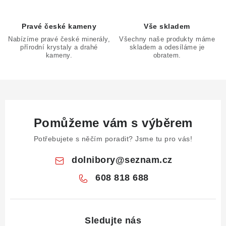
ý
p
Pravé české kameny
Vše skladem
i
Nabízíme pravé české minerály,
Všechny naše produkty máme
s
přírodní krystaly a drahé
skladem a odesíláme je
u
kameny.
obratem.
Pomůžeme vám s výběrem
Potřebujete s něčím poradit? Jsme tu pro vás!
dolnibory
@
seznam.cz
608 818 688