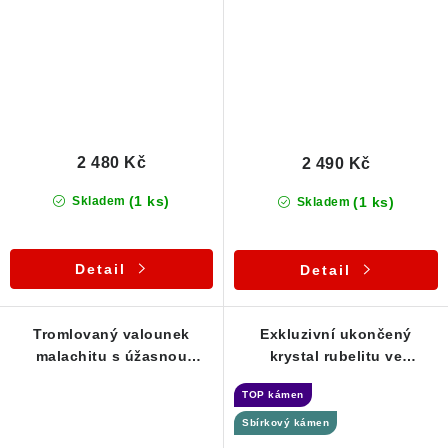
2 480 Kč
2 490 Kč
(1 ks)
(1 ks)
Skladem
Skladem
Detail
Detail
Tromlovaný valounek
Exkluzivní ukončený
malachitu s úžasnou
krystal rubelitu ve
barvou i kresbou - Přívěsek
stříbrném přívěsku - Řečice
TOP kámen
/ Vysočina
Sbírkový kámen