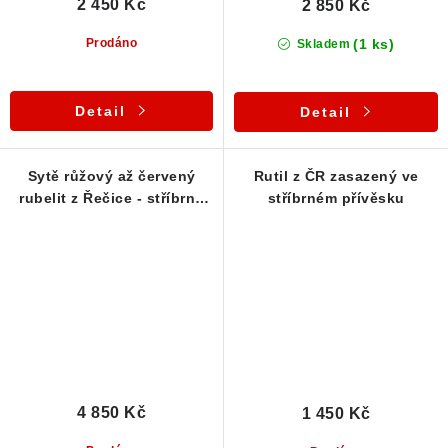
2 450 Kč
2 850 Kč
(1 ks)
Prodáno
Skladem
Detail
Detail
Sytě růžový až červený
Rutil z ČR zasazený ve
rubelit z Řečice - stříbrný
stříbrném přívěsku
přívěsek
4 850 Kč
1 450 Kč