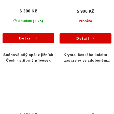
6 300 Kč
5 900 Kč
(1 ks)
Skladem
Prodáno
Detail
Detail
Sněhově bílý opál z jižních
Krystal českého kalcitu
Čech - stříbrný přívěsek
zasazený ve zdobeném
stříbrném přívěsku