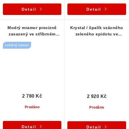
Detail
Detail
Modrý mramor precizně
Krystal / špalík vzácného
zasazený ve stříbrném
zeleného epidotu ve
přívěsku
stříbrném přívěsku
Leštěný kámen
2 780 Kč
2 920 Kč
Prodáno
Prodáno
Detail
Detail