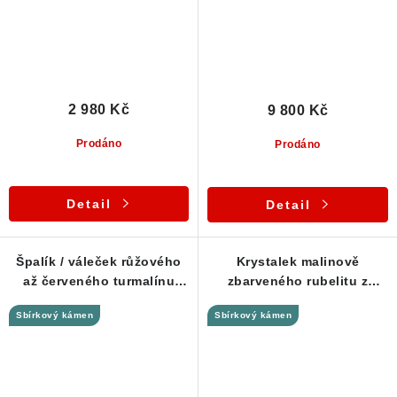
2 980 Kč
9 800 Kč
Prodáno
Prodáno
Detail
Detail
Špalík / váleček růžového
Krystalek malinově
až červeného turmalínu
zbarveného rubelitu z
rubelitu - Přívěsek
Řečice - Stříbrný přívěsek
Sbírkový kámen
Sbírkový kámen