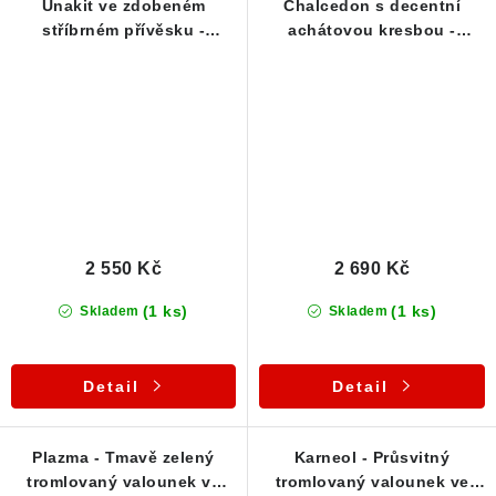
Unakit ve zdobeném
Chalcedon s decentní
stříbrném přívěsku -
achátovou kresbou -
Tromlovaný český kamínek
Stříbrný přívěsek
2 550 Kč
2 690 Kč
(1 ks)
(1 ks)
Skladem
Skladem
Detail
Detail
Plazma - Tmavě zelený
Karneol - Průsvitný
tromlovaný valounek ve
tromlovaný valounek ve