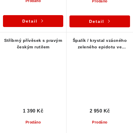
Prodáno
Prodáno
Detail
Detail
Stříbrný přívěsek s pravým
Špalík / krystal vzácného
českým rutilem
zeleného epidotu ve
stříbrném přívěsku
1 390 Kč
2 950 Kč
Prodáno
Prodáno