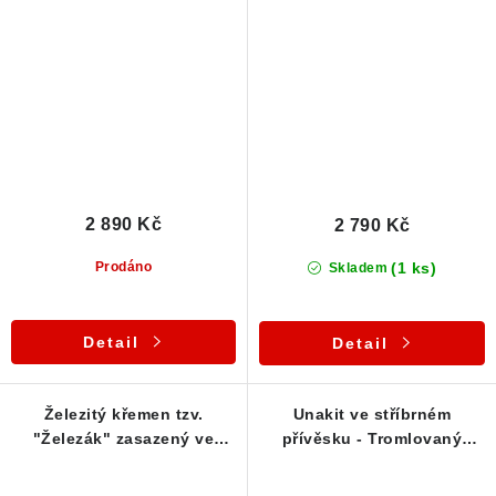
stříbrném přívěsku (ČR)
stříbrném přívěsku
2 890 Kč
2 790 Kč
(1 ks)
Prodáno
Skladem
Detail
Detail
Železitý křemen tzv.
Unakit ve stříbrném
"Železák" zasazený ve
přívěsku - Tromlovaný
stříbrném přívěsku
český kamínek