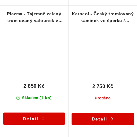
Plazma - Tajemně zelený
Karneol - Český tromlovaný
tromlovaný valounek ve
kamínek ve šperku /
stříbrném přívěsku (ČR)
přívěsku
2 850 Kč
2 750 Kč
(1 ks)
Skladem
Prodáno
Detail
Detail