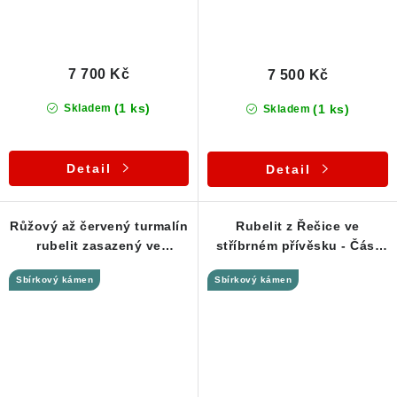
7 700 Kč
7 500 Kč
(1 ks)
(1 ks)
Skladem
Skladem
Detail
Detail
Růžový až červený turmalín
Rubelit z Řečice ve
rubelit zasazený ve
stříbrném přívěsku - Část
stříbrném přívěsku
krystalku s malinovou
Sbírkový kámen
Sbírkový kámen
barvou