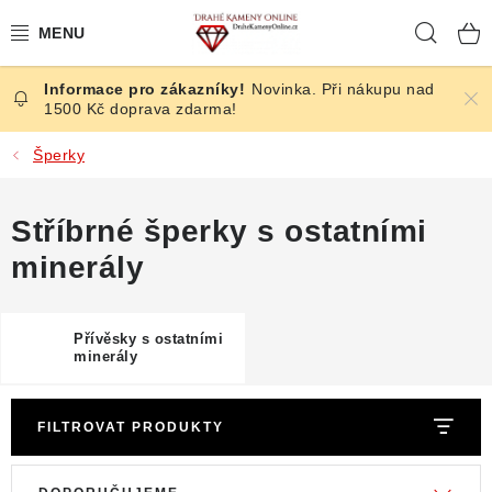
Přejít
Hleda
na
obsah
Novinka. Při nákupu nad
ČESKÉ KAMENY
1500 Kč doprava zdarma!
ŠPERKY
Šperky
KAMENY ZE SVĚTA
Stříbrné šperky s ostatními
minerály
BROUŠENÉ
SLEVY
Přívěsky s ostatními
minerály
ÚČINKY
FILTROVAT PRODUKTY
KRYSTALY
V
Ř