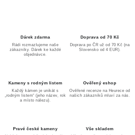
O
Poučení o právu na odstoupení od smlouvy
v
l
á
d
Dárek zdarma
Doprava od 70 Kč
a
Rádi rozmazlujeme naše
Doprava po ČR už od 70 Kč (na
zákazníky. Dárek ke každé
Slovensko od 4 EUR).
c
objednávce.
í
p
r
v
Kameny s rodným listem
Ověřený eshop
k
Každý kámen je unikát s
Ověřené recenze na Heurece od
„rodným listem“ (jeho název, rok
našich zákazníků mluví za nás.
y
a místo nálezu).
v
ý
p
Pravé české kameny
Vše skladem
i