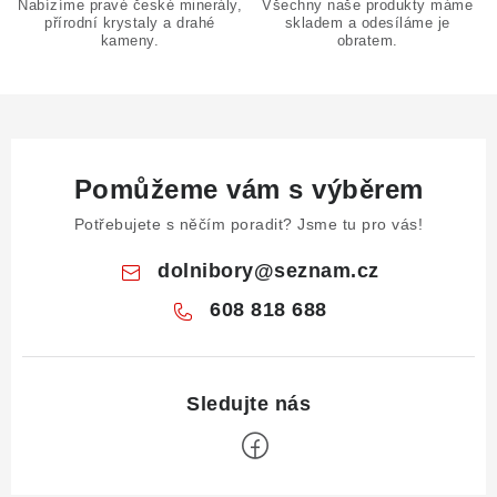
Nabízíme pravé české minerály,
Všechny naše produkty máme
s
přírodní krystaly a drahé
skladem a odesíláme je
u
kameny.
obratem.
Pomůžeme vám s výběrem
Potřebujete s něčím poradit? Jsme tu pro vás!
dolnibory
@
seznam.cz
608 818 688