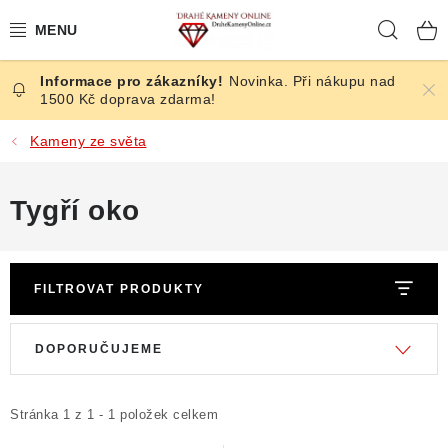
Přejít
Hleda
na
obsah
Novinka. Při nákupu nad
ČESKÉ KAMENY
1500 Kč doprava zdarma!
ŠPERKY
Kameny ze světa
KAMENY ZE SVĚTA
Tygří oko
BROUŠENÉ
FILTROVAT PRODUKTY
SLEVY
V
Ř
ÚČINKY
DOPORUČUJEME
ý
a
p
z
KRYSTALY
i
e
Stránka
1
z
1
-
1
položek celkem
s
n