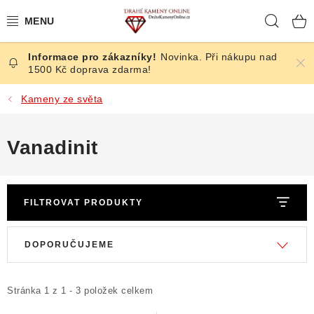
Přejít
Hleda
na
obsah
Novinka. Při nákupu nad
ČESKÉ KAMENY
1500 Kč doprava zdarma!
ŠPERKY
Kameny ze světa
KAMENY ZE SVĚTA
Vanadinit
BROUŠENÉ
FILTROVAT PRODUKTY
SLEVY
V
Ř
ÚČINKY
DOPORUČUJEME
ý
a
p
z
KRYSTALY
i
e
Stránka
1
z
1
-
3
položek celkem
s
n