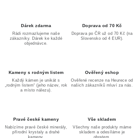
v
l
á
d
Dárek zdarma
Doprava od 70 Kč
a
Rádi rozmazlujeme naše
Doprava po ČR už od 70 Kč (na
zákazníky. Dárek ke každé
Slovensko od 4 EUR).
c
objednávce.
í
p
r
v
Kameny s rodným listem
Ověřený eshop
k
Každý kámen je unikát s
Ověřené recenze na Heurece od
„rodným listem“ (jeho název, rok
našich zákazníků mluví za nás.
y
a místo nálezu).
v
ý
p
Pravé české kameny
Vše skladem
i
Nabízíme pravé české minerály,
Všechny naše produkty máme
s
přírodní krystaly a drahé
skladem a odesíláme je
u
kameny.
obratem.