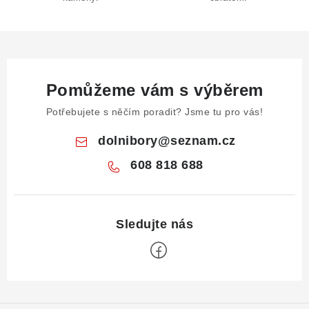
Pomůžeme vám s výběrem
Potřebujete s něčím poradit? Jsme tu pro vás!
dolnibory
@
seznam.cz
608 818 688
Z
á