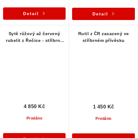
Detail
Detail
Sytě růžový až červený
Rutil z ČR zasazený ve
rubelit z Řečice - stříbrný
stříbrném přívěsku
přívěsek
4 850 Kč
1 450 Kč
Prodáno
Prodáno