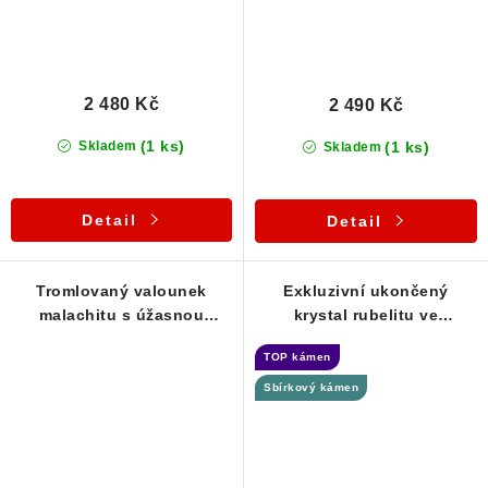
2 480 Kč
2 490 Kč
(1 ks)
(1 ks)
Skladem
Skladem
Detail
Detail
Tromlovaný valounek
Exkluzivní ukončený
malachitu s úžasnou
krystal rubelitu ve
barvou i kresbou - Přívěsek
stříbrném přívěsku - Řečice
TOP kámen
/ Vysočina
Sbírkový kámen