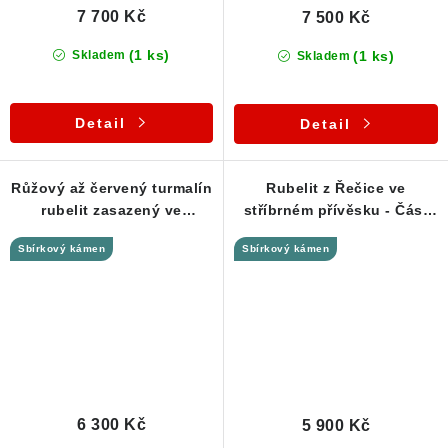
7 700 Kč
7 500 Kč
(1 ks)
(1 ks)
Skladem
Skladem
Detail
Detail
Růžový až červený turmalín
Rubelit z Řečice ve
rubelit zasazený ve
stříbrném přívěsku - Část
stříbrném přívěsku
krystalku s malinovou
Sbírkový kámen
Sbírkový kámen
barvou
6 300 Kč
5 900 Kč