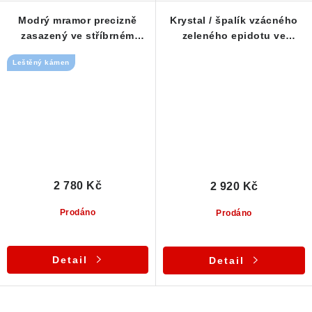
Modrý mramor precizně
Krystal / špalík vzácného
zasazený ve stříbrném
zeleného epidotu ve
přívěsku
stříbrném přívěsku
Leštěný kámen
2 780 Kč
2 920 Kč
Prodáno
Prodáno
Detail
Detail