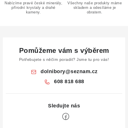
Nabízíme pravé české minerály,
Všechny naše produkty máme
s
přírodní krystaly a drahé
skladem a odesíláme je
u
kameny.
obratem.
Pomůžeme vám s výběrem
Potřebujete s něčím poradit? Jsme tu pro vás!
dolnibory
@
seznam.cz
608 818 688