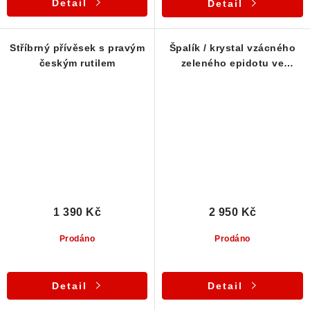
Detail
Detail
Stříbrný přívěsek s pravým
Špalík / krystal vzácného
českým rutilem
zeleného epidotu ve
stříbrném přívěsku
1 390 Kč
2 950 Kč
Prodáno
Prodáno
Detail
Detail