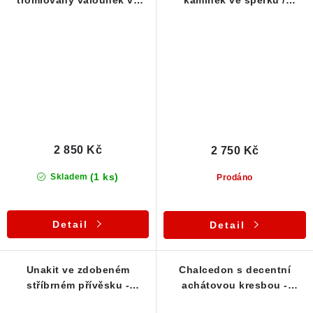
stříbrném přívěsku (ČR)
přívěsku
2 850 Kč
2 750 Kč
(1 ks)
Skladem
Prodáno
Detail
Detail
Unakit ve zdobeném
Chalcedon s decentní
stříbrném přívěsku -
achátovou kresbou -
Tromlovaný český kamínek
Stříbrný přívěsek