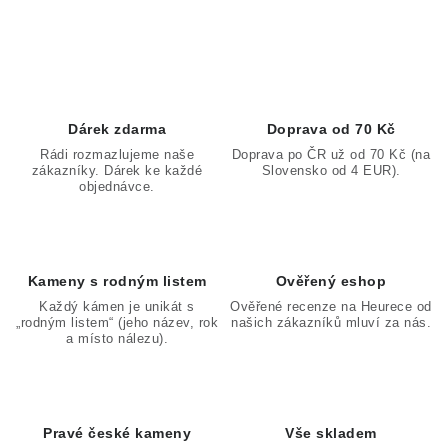
O
v
l
á
d
Dárek zdarma
Doprava od 70 Kč
a
Rádi rozmazlujeme naše
Doprava po ČR už od 70 Kč (na
zákazníky. Dárek ke každé
Slovensko od 4 EUR).
c
objednávce.
í
p
r
v
Kameny s rodným listem
Ověřený eshop
k
Každý kámen je unikát s
Ověřené recenze na Heurece od
„rodným listem“ (jeho název, rok
našich zákazníků mluví za nás.
y
a místo nálezu).
v
ý
p
Pravé české kameny
Vše skladem
i