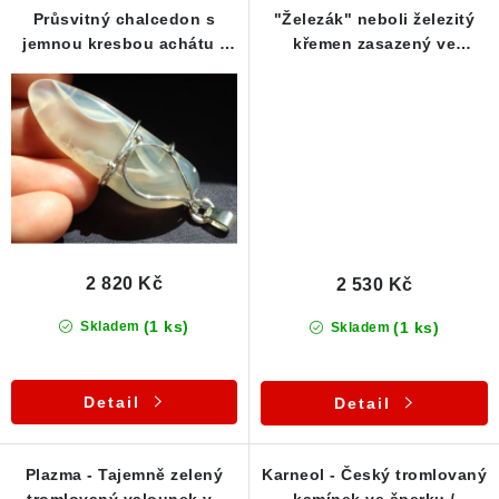
Průsvitný chalcedon s
"Železák" neboli železitý
Poučení o právu na odstoupení od smlouvy
jemnou kresbou achátu -
křemen zasazený ve
Zdobený stříbrný přívěsek
stříbrném přívěsku
2 820 Kč
2 530 Kč
(1 ks)
(1 ks)
Skladem
Skladem
Detail
Detail
Plazma - Tajemně zelený
Karneol - Český tromlovaný
tromlovaný valounek ve
kamínek ve šperku /