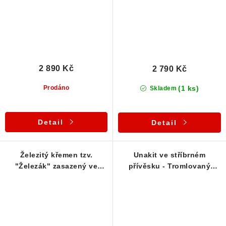
2 890 Kč
2 790 Kč
(1 ks)
Prodáno
Skladem
Detail
Detail
Železitý křemen tzv.
Unakit ve stříbrném
"Železák" zasazený ve
přívěsku - Tromlovaný
stříbrném přívěsku
český kamínek