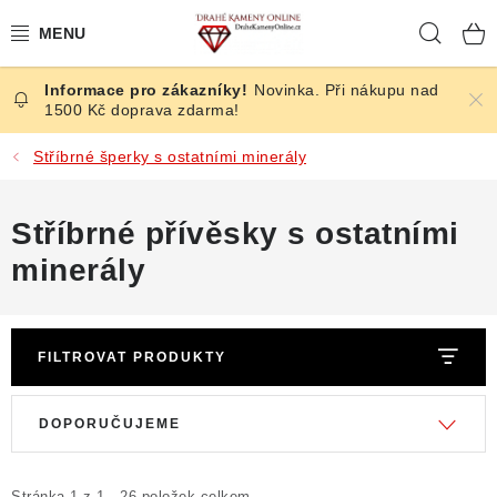
Přejít
Hleda
na
obsah
Novinka. Při nákupu nad
ČESKÉ KAMENY
1500 Kč doprava zdarma!
ŠPERKY
Stříbrné šperky s ostatními minerály
KAMENY ZE SVĚTA
Stříbrné přívěsky s ostatními
minerály
BROUŠENÉ
SLEVY
FILTROVAT PRODUKTY
ÚČINKY
V
Ř
DOPORUČUJEME
ý
a
KRYSTALY
p
z
Stránka
1
z
1
-
26
položek celkem