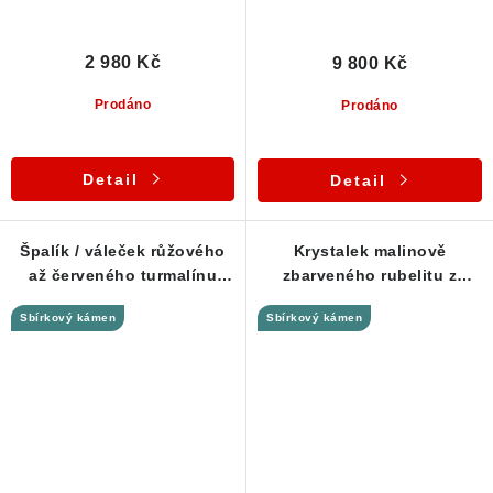
2 980 Kč
9 800 Kč
Prodáno
Prodáno
Detail
Detail
Špalík / váleček růžového
Krystalek malinově
až červeného turmalínu
zbarveného rubelitu z
rubelitu - Přívěsek
Řečice - Stříbrný přívěsek
Sbírkový kámen
Sbírkový kámen