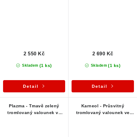
2 550 Kč
2 690 Kč
(1 ks)
(1 ks)
Skladem
Skladem
Detail
Detail
Plazma - Tmavě zelený
Karneol - Průsvitný
tromlovaný valounek ve
tromlovaný valounek ve
stříbrném přívěsku (ČR)
stříbrném přívěsku