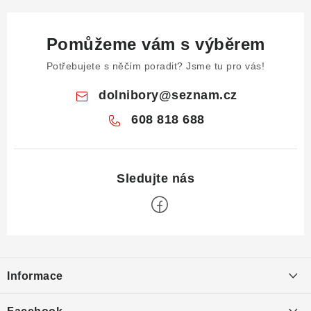
Pomůžeme vám s výběrem
Potřebujete s něčím poradit? Jsme tu pro vás!
dolnibory
@
seznam.cz
608 818 688
Z
á
Informace
p
a
Obchodní podmínky