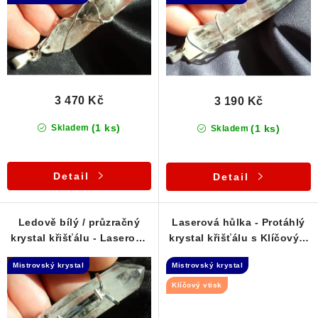
u
d
k
u
t
k
ů
t
ů
3 470 Kč
3 190 Kč
(1 ks)
(1 ks)
Skladem
Skladem
Detail
Detail
Ledově bílý / průzračný
Laserová hůlka - Protáhlý
krystal křišťálu - Laserová
krystal křišťálu s Klíčovým
hůlka
vtiskem
Mistrovský krystal
Mistrovský krystal
Klíčový vtisk