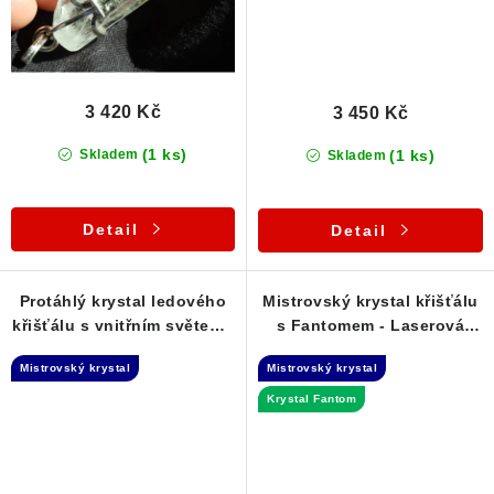
3 420 Kč
3 450 Kč
(1 ks)
(1 ks)
Skladem
Skladem
Detail
Detail
Protáhlý krystal ledového
Mistrovský krystal křišťálu
křišťálu s vnitřním světem -
s Fantomem - Laserová
Laserová hůlka
hůlka
Mistrovský krystal
Mistrovský krystal
Krystal Fantom