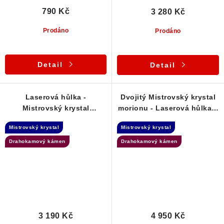
790 Kč
3 280 Kč
Prodáno
Prodáno
Detail
Detail
Laserová hůlka -
Dvojitý Mistrovský krystal
Mistrovský krystal
morionu - Laserová hůlka +
přírodního českého
Samoléčitel - Polsko
Mistrovský krystal
Mistrovský krystal
křišťálu - přívěsek
Drahokamový kámen
Drahokamový kámen
3 190 Kč
4 950 Kč