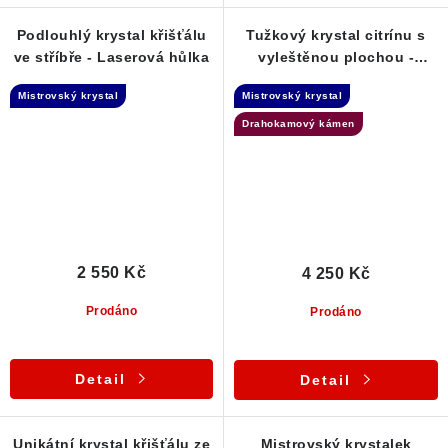
Podlouhlý krystal křišťálu
Tužkový krystal citrínu s
ve stříbře - Laserová hůlka
vyleštěnou plochou -
Laserová hůlka
Mistrovský krystal
Mistrovský krystal
Drahokamový kámen
2 550 Kč
4 250 Kč
Prodáno
Prodáno
Detail
Detail
Unikátní krystal křišťálu ze
Mistrovský krystalek