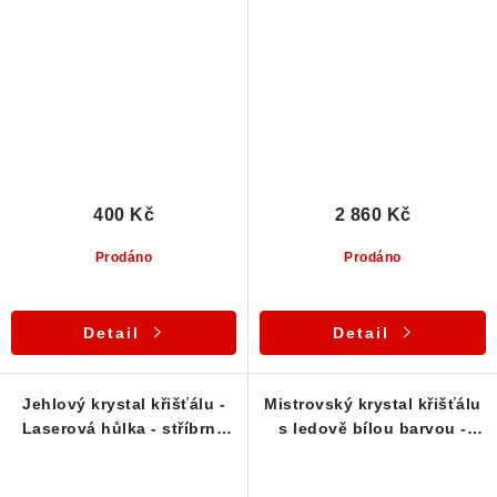
- Klíčový vtisk
Laserová hůlka +
Channelingový krystal +
Klíčové vtisky
400 Kč
2 860 Kč
Prodáno
Prodáno
Detail
Detail
Jehlový krystal křišťálu -
Mistrovský krystal křišťálu
Laserová hůlka - stříbrný
s ledově bílou barvou -
přívěsek
Laserová hůlka