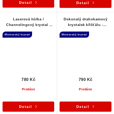
Detail
Detail
Laserová hůlka /
Dokonalý drahokamový
Channelingový krystal -
krystalek křišťálu -
křišťál nalezený v Polsku
Laserová hůlka - Polsko
Mistrovský krystal
Mistrovský krystal
780 Kč
790 Kč
Prodáno
Prodáno
Detail
Detail