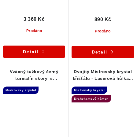
3 360 Kč
890 Kč
Prodáno
Prodáno
Detail
Detail
Vzácný tužkový černý
Dvojitý Mistrovský krystal
turmalín skoryl s
křišťálu - Laserová hůlka +
muskovitem - Laserová
Spojovatel času
Mistrovský krystal
Mistrovský krystal
hůlka
Drahokamový kámen