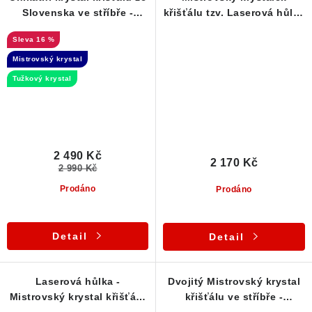
Slovenska ve stříbře -
křišťálu tzv. Laserová hůlka
Laserová hůlka
- stříbrný přívěsek
16 %
Mistrovský krystal
Tužkový krystal
2 490 Kč
2 170 Kč
2 990 Kč
Prodáno
Prodáno
Detail
Detail
Laserová hůlka -
Dvojitý Mistrovský krystal
Mistrovský krystal křišťálu
křišťálu ve stříbře -