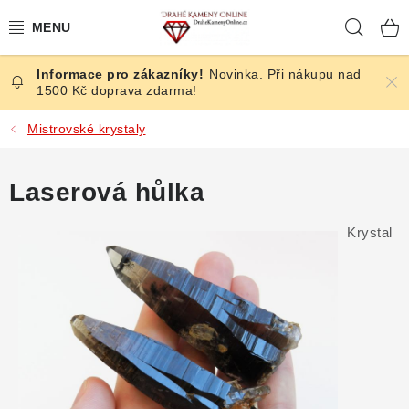
Přejít
Hleda
na
obsah
Novinka. Při nákupu nad
ČESKÉ KAMENY
1500 Kč doprava zdarma!
ŠPERKY
Mistrovské krystaly
KAMENY ZE SVĚTA
Laserová hůlka
BROUŠENÉ
Krystal
SLEVY
ÚČINKY
KRYSTALY