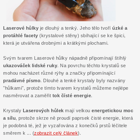
ČLÁNKY
NALEZIŠTĚ
Laserové hůlky
je dlouhý a tenký. Jeho tělo tvoří
úzké a
NÁŠ PŘÍBĚH
protáhlé facety
(krystalové stěny) sbíhající se ke špici,
která je utvářena drobnými a krátkými plochami.
VIDEOGALERIE
Svým tvarem Laserové hůlky nápadně připomínají štíhlý
KONTAKT
ukazováček lidské ruky
. Na povrchu těchto krystalů se
mohou nacházet různé rýhy a značky připomínající
pradávné písmo
. Dlouhé a tenké krystaly byly nazvány
MISTROVSKÉ KRYSTALY
"hůlkami", protože tímto tvarem krystalů můžeme nejlépe
nasměrovat a zaměřit
tok čísté energie
.
Obchodní podmínky
Puncovní značky
Ochrana osobních údajů
Krystaly
Laserových hůlek
mají velkou
energetickou moc
a sílu
, protože skrze ně proudí paprsek čisté energie, která
Výkup minerálů a drahých kamenů
je podobná té, jež je vyzařována z konečků prstů léčitele
Formulář pro uplatnění reklamace
směrem k ... (
zobrazit celý článek
).
Formulář pro odstoupení od smlouvy