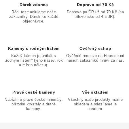
d
Dárek zdarma
Doprava od 70 Kč
a
Rádi rozmazlujeme naše
Doprava po ČR už od 70 Kč (na
zákazníky. Dárek ke každé
Slovensko od 4 EUR).
c
objednávce.
í
p
r
v
Kameny s rodným listem
Ověřený eshop
k
Každý kámen je unikát s
Ověřené recenze na Heurece od
„rodným listem“ (jeho název, rok
našich zákazníků mluví za nás.
y
a místo nálezu).
v
ý
p
Pravé české kameny
Vše skladem
i
Nabízíme pravé české minerály,
Všechny naše produkty máme
s
přírodní krystaly a drahé
skladem a odesíláme je
u
kameny.
obratem.