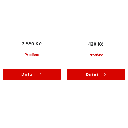
2 550 Kč
420 Kč
Prodáno
Prodáno
Detail
Detail
O
v
l
á