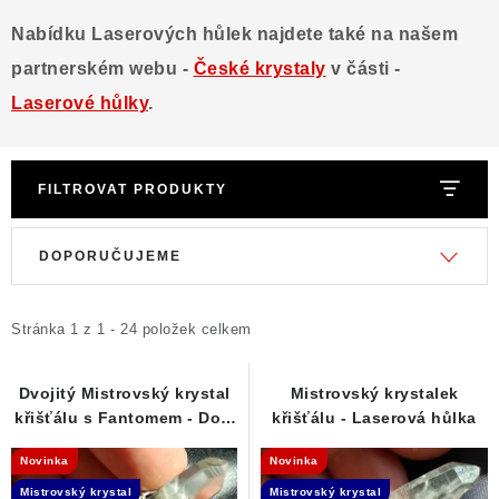
Poučení o právu na odstoupení od smlouvy
Nabídku Laserových hůlek najdete také na našem
partnerském webu -
České krystaly
v části -
Laserové hůlky
.
FILTROVAT PRODUKTY
V
Ř
DOPORUČUJEME
ý
a
p
z
i
e
Stránka
1
z
1
-
24
položek celkem
s
n
p
í
Dvojitý Mistrovský krystal
Mistrovský krystalek
křišťálu s Fantomem - Dow
křišťálu - Laserová hůlka
r
p
+ Laserová hůlka
o
r
Novinka
Novinka
d
o
Mistrovský krystal
Mistrovský krystal