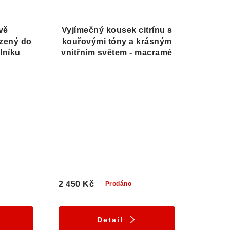
rvě
Vyjímečný kousek citrínu s
zený do
kouřovými tóny a krásným
lníku
vnitřním světem - macramé
náhrdelník
2 450 Kč
Prodáno
Detail