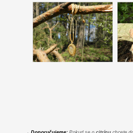
→ Doporučujeme:
Pokud se o
citrínu
chcete d