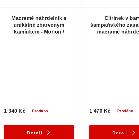
ů
Macramé náhrdelník s
Citrínek v ba
unikátně zbarveným
šampaňského zasa
kamínkem - Morion /
macramé náhrde
záhněda / citrín
1 340 Kč
1 470 Kč
Prodáno
Prodáno
Detail
Detail