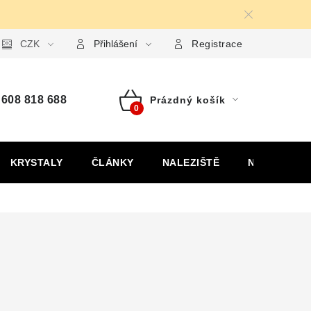
ormulář pro uplatnění reklamace
CZK
Formulář pro odstoupení od
Přihlášení
Registrace
608 818 688
Prázdný košík
Nákupní
košík
KRYSTALY
ČLÁNKY
NALEZIŠTĚ
NÁŠ PŘÍBĚH