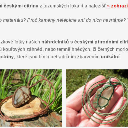
i českými citríny
z tuzemských lokalit a nalezišť
» zobrazi
o materiálu? Proč kameny nelepíme ani do nich nevrtáme? T
zkové fotky našich
náhrdelníků s českými přírodními citr
ů kouřových záhněd, nebo temně hnědých, či černých morionů
citríny
, které jsou tímto netradičním zbarvením
unikátní
.