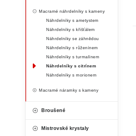
Macramé náhrdelníky s kameny
Náhrdelníky s ametystem
Náhrdelníky s křišťálem
Náhrdelníky se záhnědou
Náhrdelníky s růženínem
Náhrdelníky s turmalínem
Náhrdelníky s citrínem
l
Náhrdelníky s morionem
Macramé náramky s kameny
Broušené
í
Mistrovské krystaly