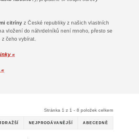
mi citríny
z České republiky z našich vlastních
na vložení do náhrdelníků není mnoho, přesto se
 z čeho vybírat.
činky «
 «
Stránka
1
z
1
-
8
položek celkem
JDRAŽŠÍ
NEJPRODÁVANĚJŠÍ
ABECEDNĚ