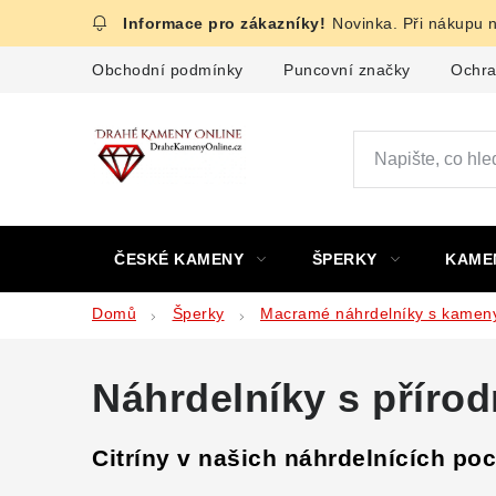
Přejít
Novinka. Při nákupu 
na
obsah
Obchodní podmínky
Puncovní značky
Ochra
ČESKÉ KAMENY
ŠPERKY
KAME
Domů
Šperky
Macramé náhrdelníky s kamen
Náhrdelníky s příro
Citríny v našich náhrdelnících po