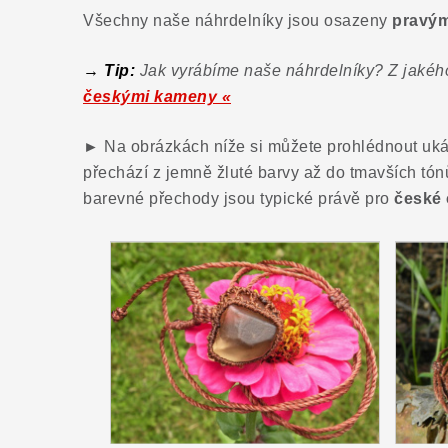
Všechny naše náhrdelníky jsou osazeny
pravým
→ Tip:
Jak vyrábíme naše náhrdelníky? Z jakéh
českými kameny «
►
Na obrázkách níže si můžete prohlédnout uká
přechází z jemně žluté barvy až do tmavších tón
barevné přechody jsou typické právě pro
české 