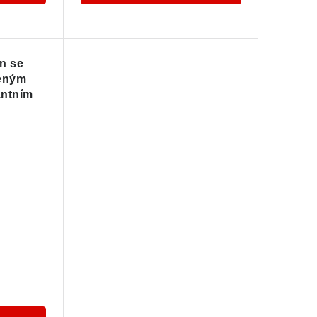
ín se
eným
antním
lníku