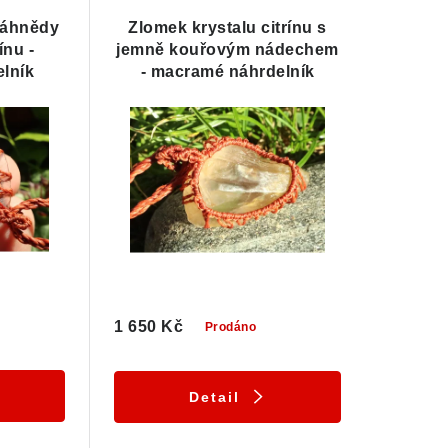
záhnědy
Zlomek krystalu citrínu s
ínu -
jemně kouřovým nádechem
lník
- macramé náhrdelník
1 650 Kč
Prodáno
Detail