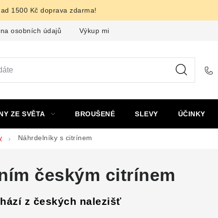
nad 1500 Kč doprava zdarma!
na osobních údajů
Výkup minerálů a drahých kamenů
F
NY ZE SVĚTA
BROUŠENÉ
SLEVY
ÚČINKY
y
Náhrdelníky s citrínem
dním českým citrínem
chází z českých nalezišť