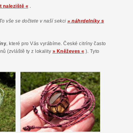
t naleziště «
.
o vše se dočtete v naší sekci
» náhrdelníky s
íny
, které pro Vás vyrábíme. České citríny často
 (zvláště ty z lokality
» Kněževes «
). Tyto