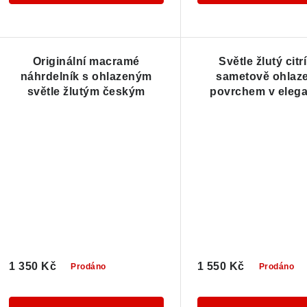
Originální macramé
Světle žlutý citr
náhrdelník s ohlazeným
sametově ohlaz
světle žlutým českým
povrchem v eleg
citrínem
macramé náhrde
1 350 Kč
1 550 Kč
Prodáno
Prodáno