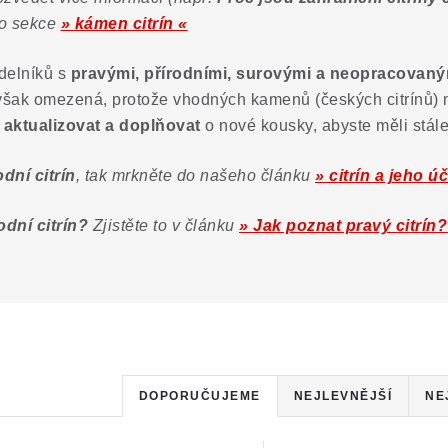
 do sekce
» kámen citrín «
delníků s
pravými, přírodními, surovými a neopracovaný
 však omezená, protože vhodných kamenů (českých citrínů) 
aktualizovat a doplňovat
o nové kousky, abyste měli stále
dní citrín
, tak mrkněte do našeho článku
» citrín a jeho ú
odní citrín?
Zjistěte to v článku
» Jak poznat pravý citrín?
Ř
DOPORUČUJEME
NEJLEVNĚJŠÍ
NE
a