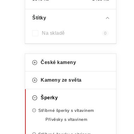
t
r
Štítky
a
Na skladě
0
n
i
n
K
Přeskočit
í
České kameny
kategorie
a
p
t
Kameny ze světa
a
e
n
g
Šperky
e
o
Stříbrné šperky s vltavínem
r
l
Přívěsky s vltavínem
i