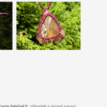
 často falešné?
), případně si koupit surový