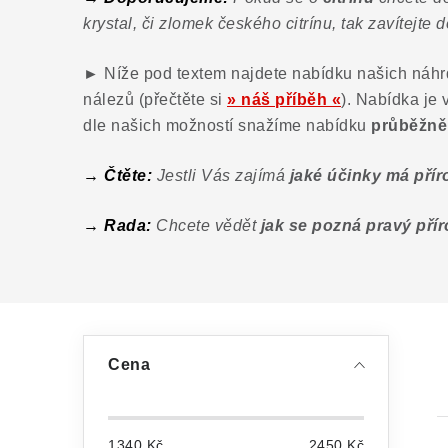
krystal, či zlomek českého citrínu, tak zavítejte
►
Níže pod textem najdete nabídku našich náhr
nálezů
(přečtěte si
» náš příběh «
). Nabídka je
dle našich možností snažíme nabídku
průběžně 
→ Čtěte:
Jestli Vás zajímá
jaké účinky má příro
→ Rada:
Chcete vědět
jak se pozná pravý přír
P
Cena
o
s
1340
Kč
2450
Kč