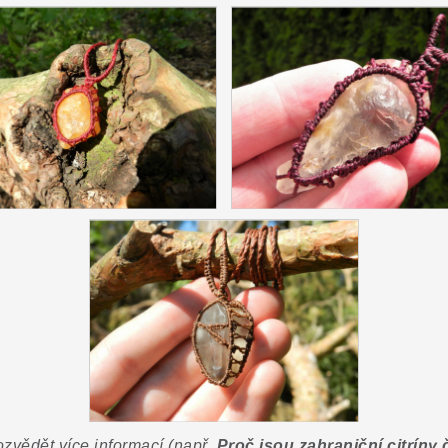
ozvědět více informací (např.
Proč jsou zahraniční citríny