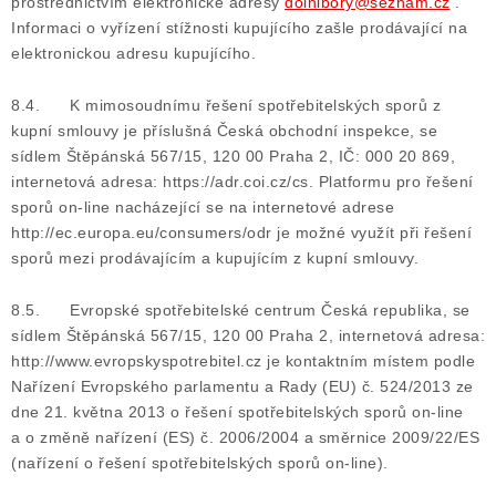
prostřednictvím elektronické adresy
dolnibory@seznam.cz
.
Informaci o vyřízení stížnosti kupujícího zašle prodávající na
elektronickou adresu kupujícího.
8.4. K mimosoudnímu řešení spotřebitelských sporů z
kupní smlouvy je příslušná Česká obchodní inspekce, se
sídlem Štěpánská 567/15, 120 00 Praha 2, IČ: 000 20 869,
internetová adresa: https://adr.coi.cz/cs. Platformu pro řešení
sporů on-line nacházející se na internetové adrese
http://ec.europa.eu/consumers/odr je možné využít při řešení
sporů mezi prodávajícím a kupujícím z kupní smlouvy.
8.5. Evropské spotřebitelské centrum Česká republika, se
sídlem Štěpánská 567/15, 120 00 Praha 2, internetová adresa:
http://www.evropskyspotrebitel.cz je kontaktním místem podle
Nařízení Evropského parlamentu a Rady (EU) č. 524/2013 ze
dne 21. května 2013 o řešení spotřebitelských sporů on-line
a o změně nařízení (ES) č. 2006/2004 a směrnice 2009/22/ES
(nařízení o řešení spotřebitelských sporů on-line).