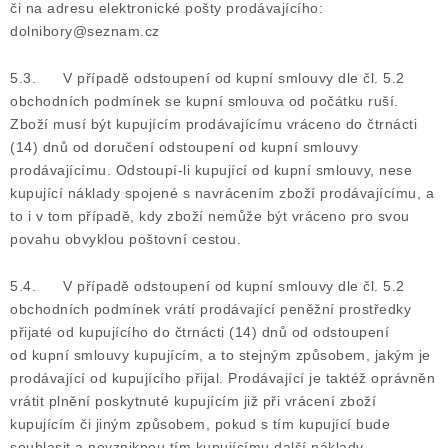
či na adresu elektronické pošty prodávajícího:
dolnibory@seznam.cz
5.3. V případě odstoupení od kupní smlouvy dle čl. 5.2
obchodních podmínek se kupní smlouva od počátku ruší.
Zboží musí být kupujícím prodávajícímu vráceno do čtrnácti
(14) dnů od doručení odstoupení od kupní smlouvy
prodávajícímu. Odstoupí-li kupující od kupní smlouvy, nese
kupující náklady spojené s navrácením zboží prodávajícímu, a
to i v tom případě, kdy zboží nemůže být vráceno pro svou
povahu obvyklou poštovní cestou.
5.4. V případě odstoupení od kupní smlouvy dle čl. 5.2
obchodních podmínek vrátí prodávající peněžní prostředky
přijaté od kupujícího do čtrnácti (14) dnů od odstoupení
od kupní smlouvy kupujícím, a to stejným způsobem, jakým je
prodávající od kupujícího přijal. Prodávající je taktéž oprávněn
vrátit plnění poskytnuté kupujícím již při vrácení zboží
kupujícím či jiným způsobem, pokud s tím kupující bude
souhlasit a nevzniknou tím kupujícímu další náklady.