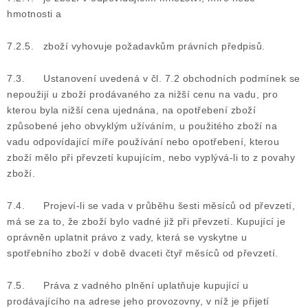
hmotnosti a
7.2.5. zboží vyhovuje požadavkům právních předpisů.
7.3. Ustanovení uvedená v čl. 7.2 obchodních podmínek se
nepoužijí u zboží prodávaného za nižší cenu na vadu, pro
kterou byla nižší cena ujednána, na opotřebení zboží
způsobené jeho obvyklým užíváním, u použitého zboží na
vadu odpovídající míře používání nebo opotřebení, kterou
zboží mělo při převzetí kupujícím, nebo vyplývá-li to z povahy
zboží.
7.4. Projeví-li se vada v průběhu šesti měsíců od převzetí,
má se za to, že zboží bylo vadné již při převzetí. Kupující je
oprávněn uplatnit právo z vady, která se vyskytne u
spotřebního zboží v době dvaceti čtyř měsíců od převzetí.
7.5. Práva z vadného plnění uplatňuje kupující u
prodávajícího na adrese jeho provozovny, v níž je přijetí