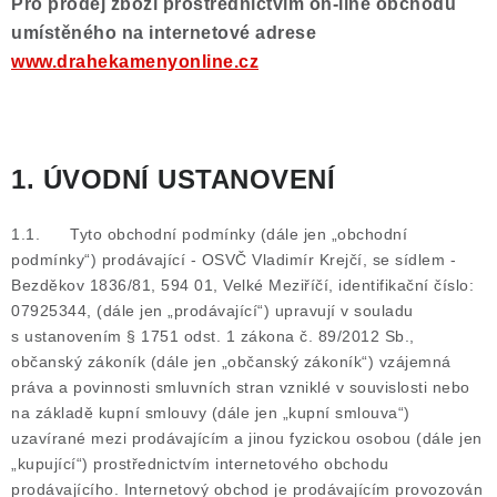
ČLÁNKY
Pro prodej zboží prostřednictvím on-line obchodu
umístěného na internetové adrese
NALEZIŠTĚ
www.drahekamenyonline.cz
NÁŠ PŘÍBĚH
1. ÚVODNÍ USTANOVENÍ
VIDEOGALERIE
KONTAKT
1.1. Tyto obchodní podmínky (dále jen „obchodní
podmínky“) prodávající - OSVČ Vladimír Krejčí, se sídlem -
Bezděkov 1836/81, 594 01, Velké Meziříčí, identifikační číslo:
MISTROVSKÉ KRYSTALY
07925344, (dále jen „prodávající“) upravují v souladu
s ustanovením § 1751 odst. 1 zákona č. 89/2012 Sb.,
Obchodní podmínky
Puncovní značky
občanský zákoník (dále jen „občanský zákoník“) vzájemná
Ochrana osobních údajů
práva a povinnosti smluvních stran vzniklé v souvislosti nebo
na základě kupní smlouvy (dále jen „kupní smlouva“)
Výkup minerálů a drahých kamenů
uzavírané mezi prodávajícím a jinou fyzickou osobou (dále jen
Formulář pro uplatnění reklamace
„kupující“) prostřednictvím internetového obchodu
prodávajícího. Internetový obchod je prodávajícím provozován
Formulář pro odstoupení od smlouvy