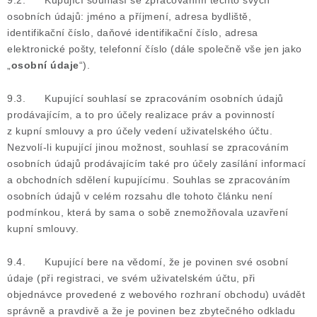
9.2. Kupující souhlasí se zpracováním těchto svých
osobních údajů: jméno a příjmení, adresa bydliště,
identifikační číslo, daňové identifikační číslo, adresa
elektronické pošty, telefonní číslo (dále společně vše jen jako
„
osobní údaje
“).
9.3. Kupující souhlasí se zpracováním osobních údajů
prodávajícím, a to pro účely realizace práv a povinností
z kupní smlouvy a pro účely vedení uživatelského účtu.
Nezvolí-li kupující jinou možnost, souhlasí se zpracováním
osobních údajů prodávajícím také pro účely zasílání informací
a obchodních sdělení kupujícímu. Souhlas se zpracováním
osobních údajů v celém rozsahu dle tohoto článku není
podmínkou, která by sama o sobě znemožňovala uzavření
kupní smlouvy.
9.4. Kupující bere na vědomí, že je povinen své osobní
údaje (při registraci, ve svém uživatelském účtu, při
objednávce provedené z webového rozhraní obchodu) uvádět
správně a pravdivě a že je povinen bez zbytečného odkladu