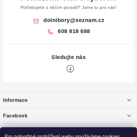
Potřebujete s něčím poradit? Jsme tu pro vás!
dolnibory
@
seznam.cz
608 818 688
Z
á
Informace
p
a
Obchodní podmínky
Facebook
t
Puncovní značky
í
Ochrana osobních údajů
Pro pohodlné prohlížení webu používáme cookies.