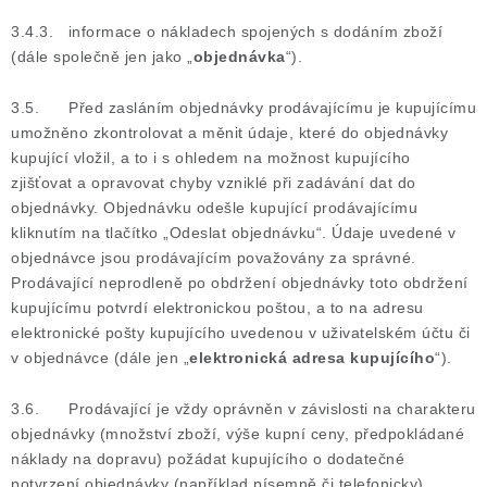
3.4.3. informace o nákladech spojených s dodáním zboží
(dále společně jen jako „
objednávka
“).
3.5. Před zasláním objednávky prodávajícímu je kupujícímu
umožněno zkontrolovat a měnit údaje, které do objednávky
kupující vložil, a to i s ohledem na možnost kupujícího
zjišťovat a opravovat chyby vzniklé při zadávání dat do
objednávky. Objednávku odešle kupující prodávajícímu
kliknutím na tlačítko „Odeslat objednávku“. Údaje uvedené v
objednávce jsou prodávajícím považovány za správné.
Prodávající neprodleně po obdržení objednávky toto obdržení
kupujícímu potvrdí elektronickou poštou, a to na adresu
elektronické pošty kupujícího uvedenou v uživatelském účtu či
v objednávce (dále jen „
elektronická adresa kupujícího
“).
3.6. Prodávající je vždy oprávněn v závislosti na charakteru
objednávky (množství zboží, výše kupní ceny, předpokládané
náklady na dopravu) požádat kupujícího o dodatečné
potvrzení objednávky (například písemně či telefonicky).