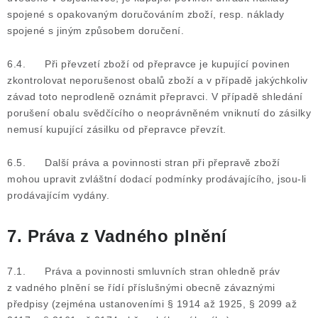
spojené s opakovaným doručováním zboží, resp. náklady
spojené s jiným způsobem doručení.
6.4. Při převzetí zboží od přepravce je kupující povinen
zkontrolovat neporušenost obalů zboží a v případě jakýchkoliv
závad toto neprodleně oznámit přepravci. V případě shledání
porušení obalu svědčícího o neoprávněném vniknutí do zásilky
nemusí kupující zásilku od přepravce převzít.
6.5. Další práva a povinnosti stran při přepravě zboží
mohou upravit zvláštní dodací podmínky prodávajícího, jsou-li
prodávajícím vydány.
7. Práva z Vadného plnění
7.1. Práva a povinnosti smluvních stran ohledně práv
z vadného plnění se řídí příslušnými obecně závaznými
předpisy (zejména ustanoveními § 1914 až 1925, § 2099 až