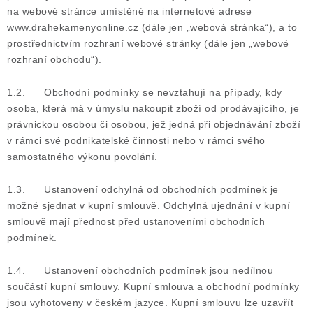
na webové stránce umístěné na internetové adrese
Poučení o právu na odstoupení od smlouvy
www.drahekamenyonline.cz (dále jen „webová stránka“), a to
prostřednictvím rozhraní webové stránky (dále jen „webové
rozhraní obchodu“).
1.2. Obchodní podmínky se nevztahují na případy, kdy
osoba, která má v úmyslu nakoupit zboží od prodávajícího, je
právnickou osobou či osobou, jež jedná při objednávání zboží
v rámci své podnikatelské činnosti nebo v rámci svého
samostatného výkonu povolání.
1.3. Ustanovení odchylná od obchodních podmínek je
možné sjednat v kupní smlouvě. Odchylná ujednání v kupní
smlouvě mají přednost před ustanoveními obchodních
podmínek.
1.4. Ustanovení obchodních podmínek jsou nedílnou
součástí kupní smlouvy. Kupní smlouva a obchodní podmínky
jsou vyhotoveny v českém jazyce. Kupní smlouvu lze uzavřít