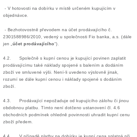
- V hotovosti na dobírku v místě určeném kupujícím v
objednávce.
- Bezhotovostně převodem na účet prodávajícího č.
2301588986/2010, vedený u společnosti Fio banka, a.s. (dále
jen „
účet prodávajícího
“).
4.2. Společně s kupní cenou je kupující povinen zaplatit
prodávajícímu také náklady spojené s balením a dodáním
zboží ve smluvené výši. Není-li uvedeno výslovně jinak,
rozumí se dále kupní cenou i náklady spojené s dodáním
zboží.
4.3. Prodávající nepožaduje od kupujícího zálohu či jinou
obdobnou platbu. Tímto není dotčeno ustanovení čl. 4.6
obchodních podmínek ohledně povinnosti uhradit kupní cenu
zboží předem.
4.4. V případě platby na dobírku je kupní cena splatná při