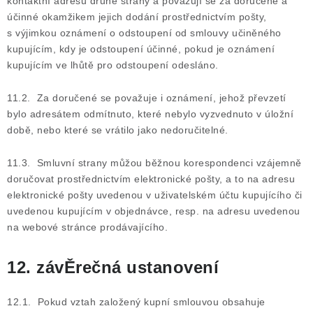
kontaktní adresu druhé strany a považují se za doručené a
účinné okamžikem jejich dodání prostřednictvím pošty,
s výjimkou oznámení o odstoupení od smlouvy učiněného
kupujícím, kdy je odstoupení účinné, pokud je oznámení
kupujícím ve lhůtě pro odstoupení odesláno.
11.2. Za doručené se považuje i oznámení, jehož převzetí
bylo adresátem odmítnuto, které nebylo vyzvednuto v úložní
době, nebo které se vrátilo jako nedoručitelné.
11.3. Smluvní strany můžou běžnou korespondenci vzájemně
doručovat prostřednictvím elektronické pošty, a to na adresu
elektronické pošty uvedenou v uživatelském účtu kupujícího či
uvedenou kupujícím v objednávce, resp. na adresu uvedenou
na webové stránce prodávajícího.
12. závĚrečná ustanovení
12.1. Pokud vztah založený kupní smlouvou obsahuje