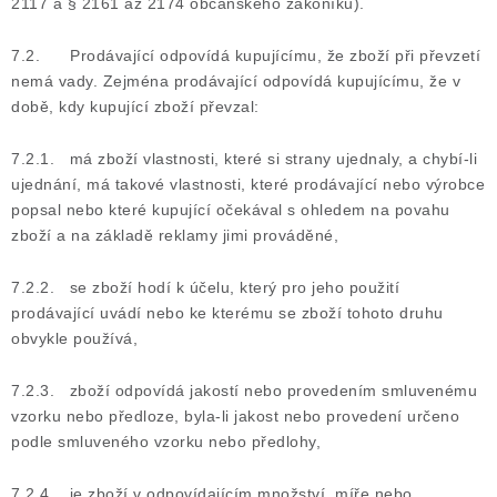
2117 a § 2161 až 2174 občanského zákoníku).
7.2. Prodávající odpovídá kupujícímu, že zboží při převzetí
nemá vady. Zejména prodávající odpovídá kupujícímu, že v
době, kdy kupující zboží převzal:
7.2.1. má zboží vlastnosti, které si strany ujednaly, a chybí-li
ujednání, má takové vlastnosti, které prodávající nebo výrobce
popsal nebo které kupující očekával s ohledem na povahu
zboží a na základě reklamy jimi prováděné,
7.2.2. se zboží hodí k účelu, který pro jeho použití
prodávající uvádí nebo ke kterému se zboží tohoto druhu
obvykle používá,
7.2.3. zboží odpovídá jakostí nebo provedením smluvenému
vzorku nebo předloze, byla-li jakost nebo provedení určeno
podle smluveného vzorku nebo předlohy,
7.2.4. je zboží v odpovídajícím množství, míře nebo