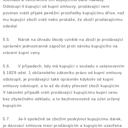
Odstoupí-li kupující od kupní smlouvy, prodávající není
povinen vrátit přijaté peněžní prostředky kupujícímu dříve, než
mu kupující zboží vrátí nebo prokáže, že zboží prodávajícímu
odeslal.
5.5. Nárok na úhradu škody vzniklé na zboží je prodávající
oprávněn jednostranně započíst proti nároku kupujícího na
vrácení kupní ceny.
5.6. V případech, kdy má kupující v souladu s ustanovením
§ 1829 odst. 1 občanského zákoníku právo od kupní smlouvy
odstoupit, je prodávající také oprávněn kdykoliv od kupní
smlouvy odstoupit, a to až do doby převzetí zboží kupujícím.
V takovém případě vrátí prodávající kupujícímu kupní cenu
bez zbytečného odkladu, a to bezhotovostně na účet určený
kupujícím.
5.7. Je-li společně se zbožím poskytnut kupujícímu dárek,
je darovací smlouva mezi prodávajícím a kupujícím uzavřena