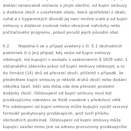
dodání nenávratně smíseno s jiným zbožím, od kupní smlouvy
o dodávce zboží v uzavřeném obalu, které spotřebitel z obalu
vyňal a z hygienických důvodů jej není možné vrátit a od kupní
smlouvy o dodávce zvukové nebo obrazové nahrávky nebo
počítačového programu, pokud porušil jejich původní obal.
5.2. Nejedná-li se o případ uvedený v čl. 5.1 obchodních
podmínek či o jiný případ, kdy nelze od kupní smlouvy
odstoupit, má kupující v souladu s ustanovením § 1829 odst. 1
občanského zákoníku právo od kupní smlouvy odstoupit, a to
do čtrnácti (14) dnů od převzetí zboží, přičemž v případě, že
předmětem kupní smlouvy je několik druhů zboží nebo dodání
několika částí, běží tato lhůta ode dne převzetí poslední
dodávky zboží. Odstoupení od kupní smlouvy musí být
prodávajícímu odesláno ve lhůtě uvedené v předchozí větě.
Pro odstoupení od kupní smlouvy může kupující využit vzorový
formulář poskytovaný prodávajícím, jenž tvoří přílohu
obchodních podmínek. Odstoupení od kupní smlouvy může
kupující zasílat mimo jiné na adresu provozovny prodávajícího