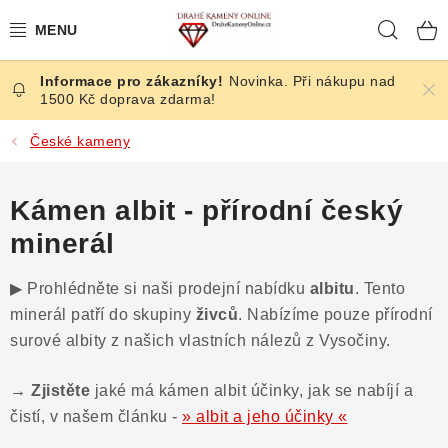
Přejít
Hleda
na
obsah
Novinka. Při nákupu nad
ČESKÉ KAMENY
1500 Kč doprava zdarma!
ŠPERKY
České kameny
KAMENY ZE SVĚTA
Kámen albit - přírodní český
minerál
BROUŠENÉ
▶ Prohlédněte si naši prodejní nabídku
albitu
. Tento
SLEVY
minerál patří do skupiny
živců
. Nabízíme pouze přírodní
surové albity z našich vlastních nálezů z Vysočiny.
ÚČINKY
→ Zjistěte
jaké má kámen albit účinky, jak se nabíjí a
KRYSTALY
čistí, v našem článku -
» albit a jeho účinky «