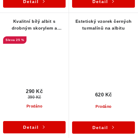
Detail
Detail
Kvalitní bílý albit s
Estetický vzorek černých
drobným skorylem a
turmalínů na albitu
stříbrnou slídou
25 %
290 Kč
620 Kč
390 Kč
Prodáno
Prodáno
Detail
Detail