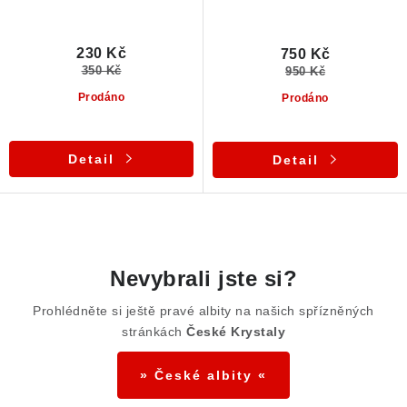
230 Kč
750 Kč
350 Kč
950 Kč
Prodáno
Prodáno
Detail
Detail
O
v
Nevybrali jste si?
l
Prohlédněte si ještě pravé albity na našich spřízněných
á
stránkách
České Krystaly
d
a
» České albity «
c