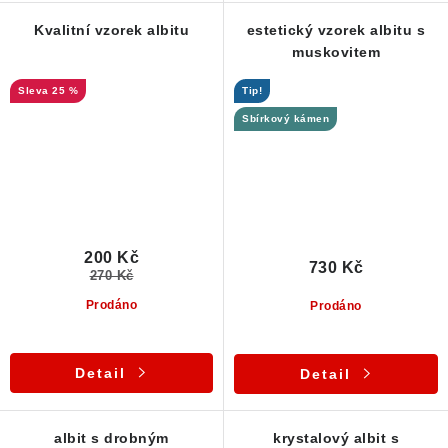
Kvalitní vzorek albitu
estetický vzorek albitu s
muskovitem
25 %
Tip!
Sbírkový kámen
200 Kč
730 Kč
270 Kč
Prodáno
Prodáno
Detail
Detail
albit s drobným
krystalový albit s