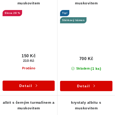
muskovitem
muskovitem
28 %
Tip!
Sbírkový kámen
150 Kč
700 Kč
210 Kč
(1 ks)
Prodáno
Skladem
Detail
Detail
albit s černým turmalínem a
krystaly albitu s
muskovitem
muskovitem