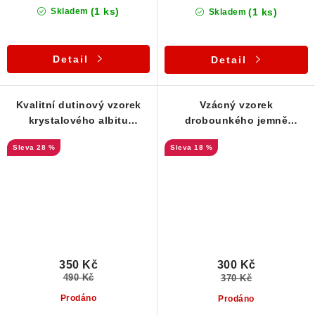
(1 ks)
(1 ks)
Skladem
Skladem
Detail
Detail
Kvalitní dutinový vzorek
Vzácný vzorek
krystalového albitu
drobounkého jemně
zdobený lupínky muskovitu
krystalického albitu - Dolní
28 %
18 %
Bory
350 Kč
300 Kč
490 Kč
370 Kč
Prodáno
Prodáno