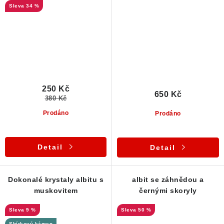
34 %
250 Kč
650 Kč
380 Kč
Prodáno
Prodáno
Detail
Detail
Dokonalé krystaly albitu s
albit se záhnědou a
muskovitem
černými skoryly
9 %
50 %
Sbírkový kámen