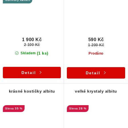
1 900 Kč
590 Kč
2 100 Kč
1 200 Kč
(1 ks)
Skladem
Prodáno
Detail
Detail
krásné kostičky albitu
velké krystaly albitu
35 %
28 %