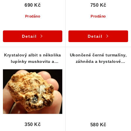
ů
690 Kč
750 Kč
Poučení o právu na odstoupení od smlouvy
Prodáno
Prodáno
Detail
Detail
Krystalový albit s několika
Ukončené černé turmalíny,
lupínky muskovitu a
záhněda a krystalové
malinkou špičkou
kostky albitu
350 Kč
580 Kč