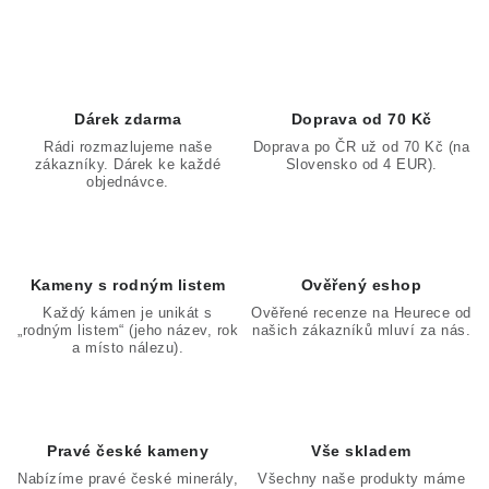
í
p
r
v
k
Dárek zdarma
Doprava od 70 Kč
y
Rádi rozmazlujeme naše
Doprava po ČR už od 70 Kč (na
zákazníky. Dárek ke každé
Slovensko od 4 EUR).
v
objednávce.
ý
p
i
Kameny s rodným listem
Ověřený eshop
s
Každý kámen je unikát s
Ověřené recenze na Heurece od
u
„rodným listem“ (jeho název, rok
našich zákazníků mluví za nás.
a místo nálezu).
Pravé české kameny
Vše skladem
Nabízíme pravé české minerály,
Všechny naše produkty máme