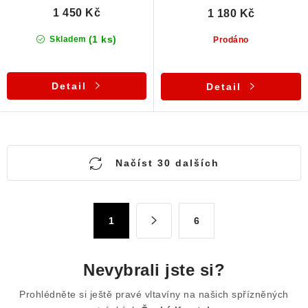
1 450 Kč
1 180 Kč
(1 ks)
Skladem
Prodáno
Detail
Detail
O
Načíst 30 dalších
v
l
á
S
1
6
d
t
a
r
c
á
Nevybrali jste si?
n
í
k
p
Prohlédněte si ještě pravé vltavíny na našich spřízněných