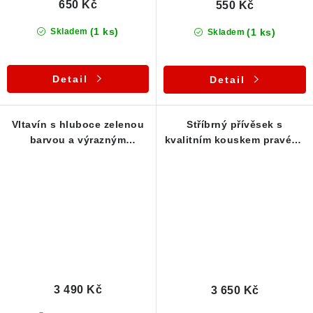
650 Kč
550 Kč
(1 ks)
(1 ks)
Skladem
Skladem
Detail
Detail
Vltavín s hluboce zelenou
Stříbrný přívěsek s
barvou a výrazným
kvalitním kouskem pravého
rozbrázděním - Přívěsek
českého vltavínu
3 490 Kč
3 650 Kč