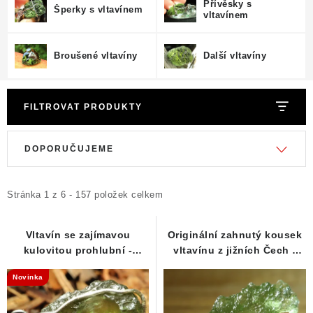
Přívěsky s
Šperky s vltavínem
vltavínem
Broušené vltavíny
Další vltavíny
FILTROVAT PRODUKTY
V
Ř
DOPORUČUJEME
ý
a
p
z
i
e
Stránka
1
z
6
-
157
položek celkem
s
n
p
í
Vltavín se zajímavou
Originální zahnutý kousek
kulovitou prohlubní -
vltavínu z jižních Čech -
r
p
Stříbrný přívěsek
0,57 g
o
r
Novinka
d
o