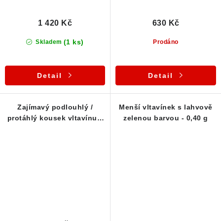
1 420 Kč
630 Kč
(1 ks)
Skladem
Prodáno
Detail
Detail
Zajímavý podlouhlý /
Menší vltavínek s lahvově
protáhlý kousek vltavínu z
zelenou barvou - 0,40 g
jižních Čech - 0,39 g