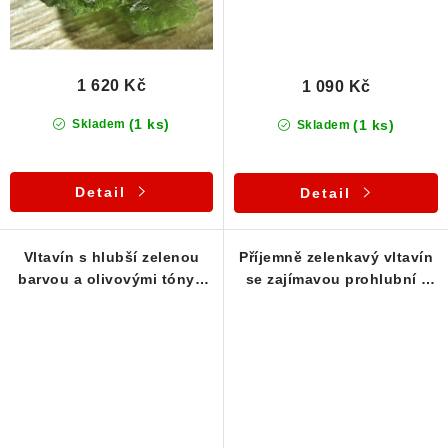
1 620 Kč
1 090 Kč
(1 ks)
(1 ks)
Skladem
Skladem
Detail
Detail
Vltavín s hlubší zelenou
Příjemně zelenkavý vltavín
barvou a olivovými tóny -
se zajímavou prohlubní -
1,16 g
0,41 g