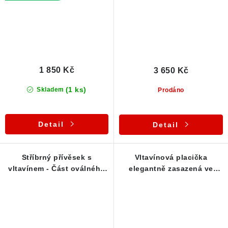
1 850 Kč
3 650 Kč
(1 ks)
Skladem
Prodáno
Detail
Detail
Stříbrný přívěsek s
Vltavínová placička
vltavínem - Část oválného
elegantně zasazená ve
disku
stříbrném přívěsku