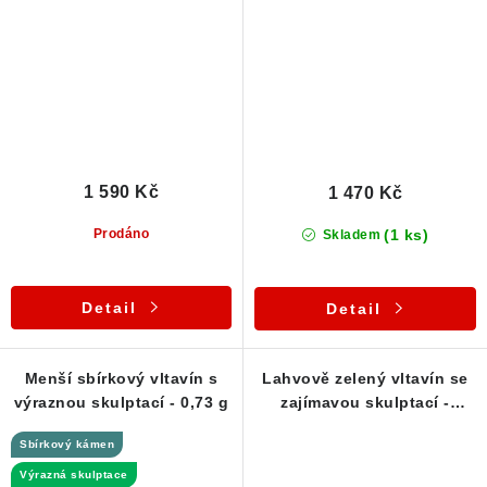
1 590 Kč
1 470 Kč
(1 ks)
Prodáno
Skladem
Detail
Detail
Menší sbírkový vltavín s
Lahvově zelený vltavín se
výraznou skulptací - 0,73 g
zajímavou skulptací -
Stříbrný přívěsek
Sbírkový kámen
Výrazná skulptace