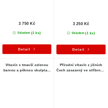
3 750 Kč
3 250 Kč
(1 ks)
(1 ks)
Skladem
Skladem
Detail
Detail
Vltavín s tmavší zelenou
Přírodní vltavín z jižních
barvou a pěknou skulptací
Čech zasazený ve stříbrném
- Stříbrný přívěsek
přívěsku