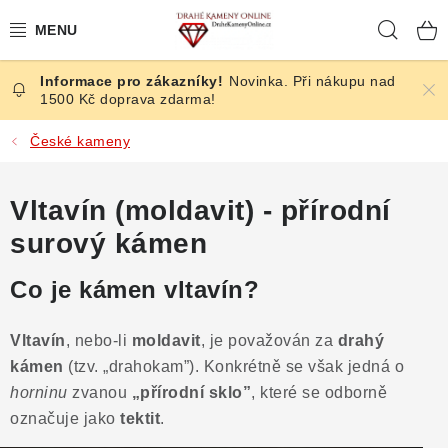
Přejít
Hleda
na
obsah
Novinka. Při nákupu nad
ČESKÉ KAMENY
1500 Kč doprava zdarma!
ŠPERKY
České kameny
KAMENY ZE SVĚTA
Vltavín (moldavit) - přírodní
surový kámen
BROUŠENÉ
Co je kámen vltavín?
SLEVY
Vltavín
, nebo-li
moldavit
, je považován za
drahý
ÚČINKY
kámen
(tzv. „drahokam”). Konkrétně se však jedná o
horninu
zvanou
„přírodní sklo”
, které se odborně
KRYSTALY
označuje jako
tektit
.