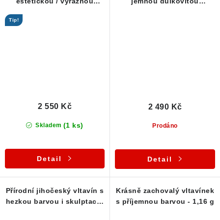
estetickou / výraznou
jemnou důlkovitou
skulptací - 1,84 g
skulptací - 2,83 g
Tip!
2 550 Kč
2 490 Kč
(1 ks)
Skladem
Prodáno
Detail
Detail
Přírodní jihočeský vltavín s
Krásně zachovalý vltavínek
hezkou barvou i skulptací -
s příjemnou barvou - 1,16 g
1,30 g