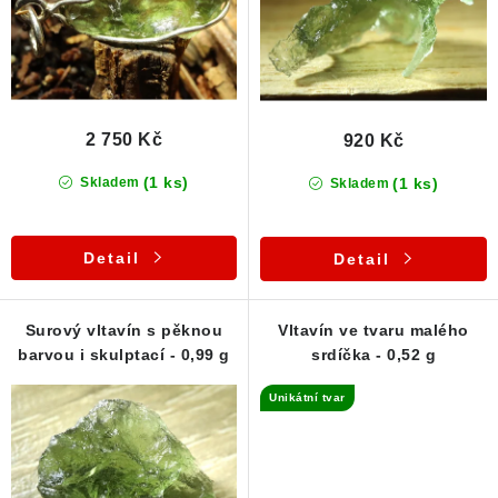
u
d
k
u
t
k
ů
t
ů
2 750 Kč
920 Kč
(1 ks)
(1 ks)
Skladem
Skladem
Detail
Detail
Surový vltavín s pěknou
Vltavín ve tvaru malého
barvou i skulptací - 0,99 g
srdíčka - 0,52 g
Unikátní tvar