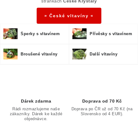
o
stránkách
České Krystaly
r
v
v
á
» České vltavíny «
k
n
y
í
v
Šperky s vltavínem
Přívěsky s vltavínem
ý
p
Broušené vltavíny
Další vltavíny
i
s
u
Dárek zdarma
Doprava od 70 Kč
Rádi rozmazlujeme naše
Doprava po ČR už od 70 Kč (na
zákazníky. Dárek ke každé
Slovensko od 4 EUR).
objednávce.