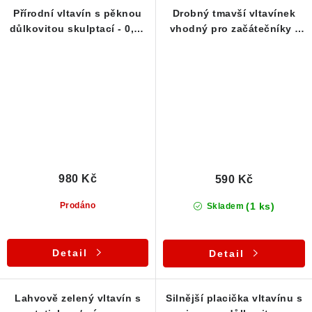
Přírodní vltavín s pěknou
Drobný tmavší vltavínek
důlkovitou skulptací - 0,82
vhodný pro začátečníky -
g
0,45 g
980 Kč
590 Kč
(1 ks)
Prodáno
Skladem
Detail
Detail
Lahvově zelený vltavín s
Silnější placička vltavínu s