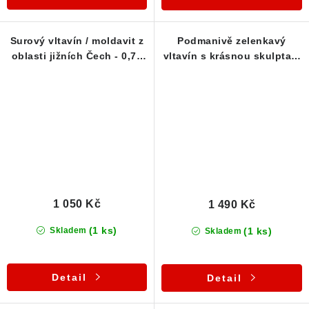
Surový vltavín / moldavit z
Podmanivě zelenkavý
oblasti jižních Čech - 0,77
vltavín s krásnou skulptací
g
- 1,08 g
1 050 Kč
1 490 Kč
(1 ks)
(1 ks)
Skladem
Skladem
Detail
Detail