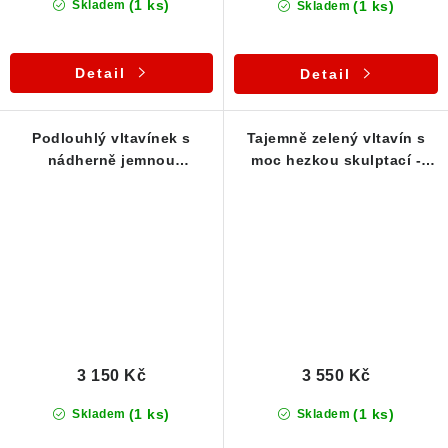
(1 ks)
(1 ks)
Skladem
Skladem
Detail
Detail
Podlouhlý vltavínek s
Tajemně zelený vltavín s
nádherně jemnou
moc hezkou skulptací -
strukturou povrchu -
Stříbrný přívěsek
Stříbrný přívěsek
3 150 Kč
3 550 Kč
(1 ks)
(1 ks)
Skladem
Skladem