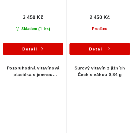
3 450 Kč
2 450 Kč
(1 ks)
Skladem
Prodáno
Detail
Detail
Pozoruhodná vltavínová
Surový vltavín z jižních
placička s jemnou
Čech s váhou 0,84 g
skulptací - 0,78 g