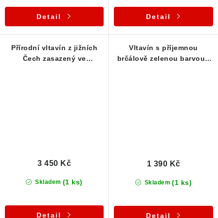
Detail
Detail
Přírodní vltavín z jižních
Vltavín s příjemnou
Čech zasazený ve
brčálově zelenou barvou -
stříbrném přívěsku
1,07 g
3 450 Kč
1 390 Kč
(1 ks)
(1 ks)
Skladem
Skladem
Detail
Detail