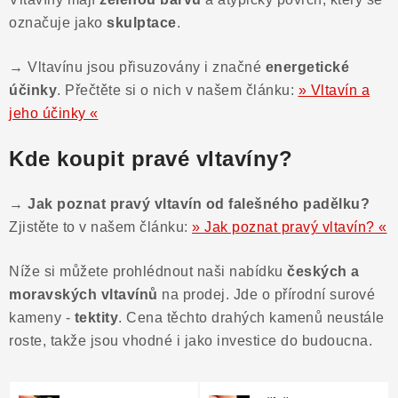
Poučení o právu na odstoupení od smlouvy
označuje jako
skulptace
.
→ Vltavínu jsou přisuzovány i značné
energetické
účinky
. Přečtěte si o nich v našem článku:
» Vltavín a
jeho účinky «
Kde koupit pravé vltavíny?
→
Jak poznat pravý vltavín od falešného padělku?
Zjistěte to v našem článku:
» Jak poznat pravý vltavín? «
Níže si můžete prohlédnout naši nabídku
českých a
moravských vltavínů
na prodej. Jde o přírodní surové
kameny -
tektity
. Cena těchto drahých kamenů neustále
roste, takže jsou vhodné i jako investice do budoucna.