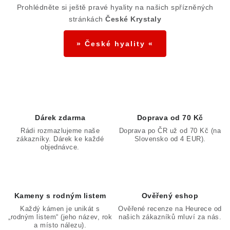
Prohlédněte si ještě pravé hyality na našich spřízněných
á
stránkách
České Krystaly
d
a
» České hyality «
c
í
p
r
v
k
Dárek zdarma
Doprava od 70 Kč
y
Rádi rozmazlujeme naše
Doprava po ČR už od 70 Kč (na
zákazníky. Dárek ke každé
Slovensko od 4 EUR).
v
objednávce.
ý
p
i
Kameny s rodným listem
Ověřený eshop
s
Každý kámen je unikát s
Ověřené recenze na Heurece od
u
„rodným listem“ (jeho název, rok
našich zákazníků mluví za nás.
a místo nálezu).