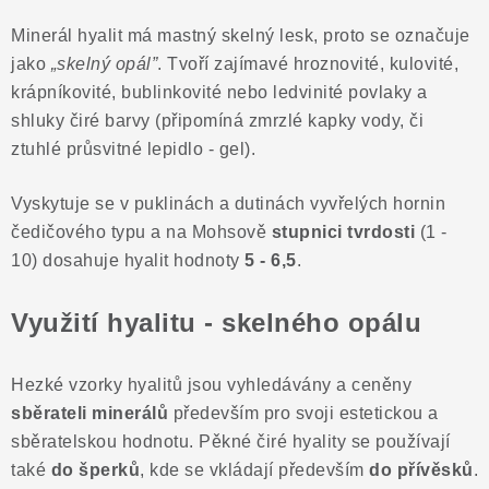
Poučení o právu na odstoupení od smlouvy
Minerál hyalit má mastný skelný lesk, proto se označuje
jako
„skelný opál”
. Tvoří zajímavé hroznovité, kulovité,
krápníkovité, bublinkovité nebo ledvinité povlaky a
shluky čiré barvy (připomíná zmrzlé kapky vody, či
ztuhlé průsvitné lepidlo - gel).
Vyskytuje se v puklinách a dutinách vyvřelých hornin
čedičového typu a n
a Mohsově
stupnici tvrdosti
(1 -
10) dosahuje hyalit hodnoty
5 - 6,5
.
Využití hyalitu - skelného opálu
Hezké vzorky hyalitů jsou vyhledávány a ceněny
sběrateli minerálů
především pro svoji estetickou a
sběratelskou hodnotu. Pěkné čiré hyality se používají
také
do šperků
, kde se vkládají především
do přívěsků
.