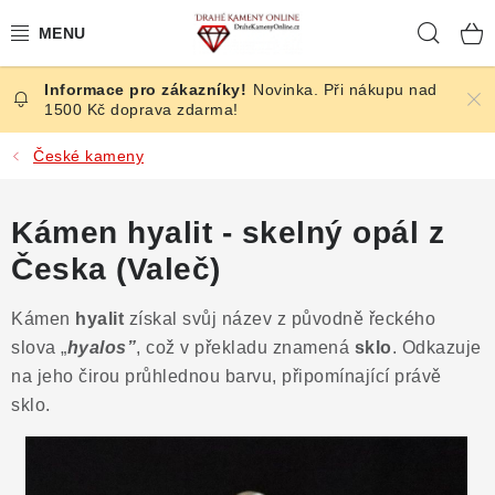
Přejít
Hleda
na
obsah
Novinka. Při nákupu nad
ČESKÉ KAMENY
1500 Kč doprava zdarma!
ŠPERKY
České kameny
KAMENY ZE SVĚTA
Kámen hyalit - skelný opál z
Česka (Valeč)
BROUŠENÉ
Kámen
hyalit
získal svůj název z původně řeckého
SLEVY
slova „
hyalos”
, což v překladu znamená
sklo
. Odkazuje
na jeho čirou průhlednou barvu, připomínající právě
ÚČINKY
sklo.
KRYSTALY