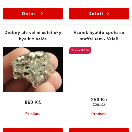
Detail
Detail
Drobný ale velmi estetický
Vzorek hyalitu spolu se
hyalit z Valče
staffelitem - Valeč
65 %
250 Kč
860 Kč
720 Kč
Prodáno
Prodáno