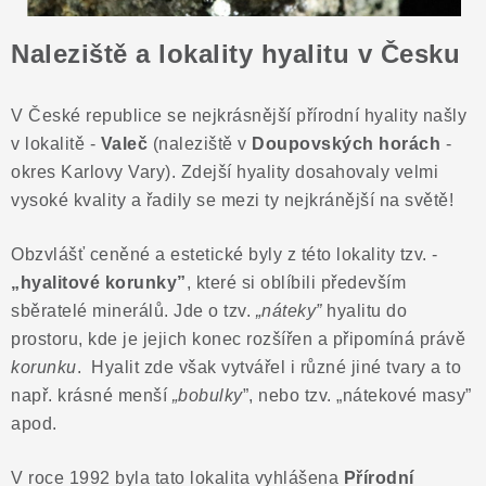
Naleziště a lokality hyalitu v Česku
V České republice se nejkrásnější přírodní hyality našly
v lokalitě -
Valeč
(naleziště v
Doupovských horách
-
okres Karlovy Vary). Zdejší hyality dosahovaly velmi
vysoké kvality a řadily se mezi ty nejkránější na světě!
Obzvlášť ceněné a estetické byly z této lokality tzv. -
„hyalitové korunky”
, které si oblíbili především
sběratelé minerálů. Jde o tzv.
„náteky”
hyalitu do
prostoru, kde je jejich konec rozšířen a připomíná právě
korunku
. Hyalit zde však vytvářel i různé jiné tvary a to
např. krásné menší
„bobulky
”, nebo tzv. „nátekové masy”
apod.
V roce 1992 byla tato lokalita vyhlášena
Přírodní