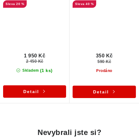
20 %
40 %
1 950 Kč
350 Kč
2 450 Kč
590 Kč
(1 ks)
Skladem
Prodáno
Detail
Detail
O
v
Nevybrali jste si?
l