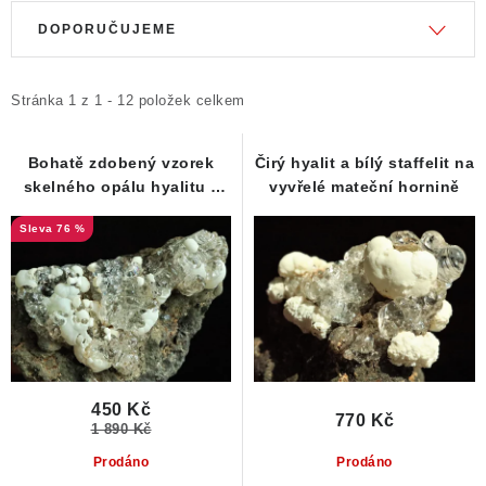
V
Ř
DOPORUČUJEME
ý
a
p
z
i
e
Stránka
1
z
1
-
12
položek celkem
s
n
p
í
Bohatě zdobený vzorek
Čirý hyalit a bílý staffelit na
skelného opálu hyalitu z
vyvřelé mateční hornině
r
p
Valče
o
r
76 %
d
o
u
d
k
u
t
k
ů
t
ů
450 Kč
770 Kč
1 890 Kč
Prodáno
Prodáno