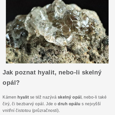
ČLÁNKY
NALEZIŠTĚ
NÁŠ PŘÍBĚH
VIDEOGALERIE
KONTAKT
MISTROVSKÉ KRYSTALY
Jak poznat hyalit, nebo-li skelný
opál?
Obchodní podmínky
Puncovní značky
Ochrana osobních údajů
Kámen
hyalit
se též nazývá
skelný opál
, nebo-li také
Výkup minerálů a drahých kamenů
čirý, či bezbarvý opál. Jde o
druh opálu
s nejvyšší
Formulář pro uplatnění reklamace
vnitřní čistotou (průzračností).
Formulář pro odstoupení od smlouvy