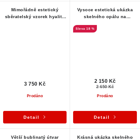
Mimořádně estetický
Vysoce estetická ukázka
sběratelský vzorek hyalitu
skelného opálu na
z Valče
podložce - sbírkový vzorek
18 %
z Valče
2 150 Kč
3 750 Kč
2 650 Kč
Prodáno
Prodáno
Detail
Detail
Větší bublinatý útvar
Krásná ukázka skelného