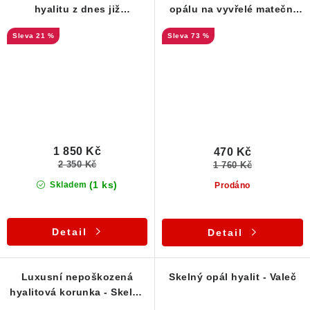
hyalitu z dnes již
opálu na vyvřelé mateční
nedostupné lokality Valeč
hornině
21 %
73 %
1 850 Kč
470 Kč
2 350 Kč
1 760 Kč
(1 ks)
Skladem
Prodáno
Detail
Detail
Luxusní nepoškozená
Skelný opál hyalit - Valeč
hyalitová korunka - Skelný
opál z Valče