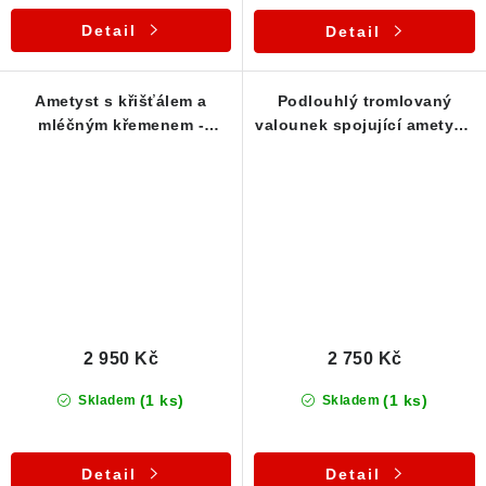
Detail
Detail
Ametyst s křišťálem a
Podlouhlý tromlovaný
mléčným křemenem -
valounek spojující ametyst,
Tromlovaný kámen v
křišťál a křemen - Přívěsek
přívěsku
2 950 Kč
2 750 Kč
(1 ks)
(1 ks)
Skladem
Skladem
Detail
Detail