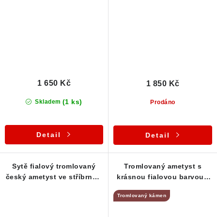
1 650 Kč
1 850 Kč
(1 ks)
Skladem
Prodáno
Detail
Detail
Sytě fialový tromlovaný
Tromlovaný ametyst s
český ametyst ve stříbrném
krásnou fialovou barvou -
přívěsku
stříbrný přívěsek
Tromlovaný kámen