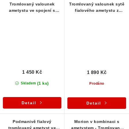
Tromlovaný valounek
Tromlovaný valounek sytě
ametystu ve spojení s
fialového ametystu z
křišťálem - přívěsek
Vysočiny - Přívěsek
1 450 Kč
1 890 Kč
(1 ks)
Skladem
Prodáno
Detail
Detail
Podmanivě fialový
Morion v kombinaci s
tromlovaný ametyst ve
ametystem - Tromlovaný