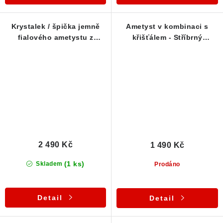
Krystalek / špička jemně
Ametyst v kombinaci s
fialového ametystu z
křišťálem - Stříbrný
Nového Veselí - Přívěsek
přívěsek
2 490 Kč
1 490 Kč
(1 ks)
Skladem
Prodáno
Detail
Detail