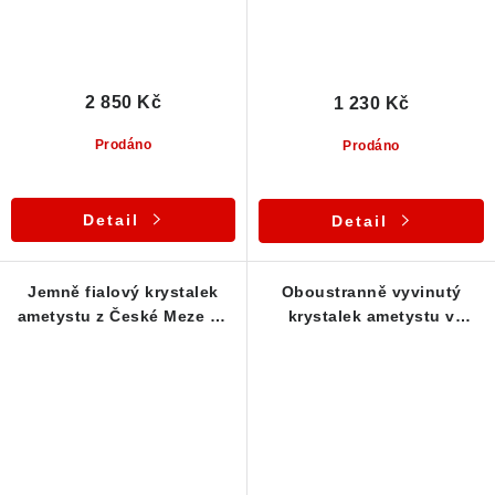
2 850 Kč
1 230 Kč
Prodáno
Prodáno
Detail
Detail
Jemně fialový krystalek
Oboustranně vyvinutý
ametystu z České Meze na
krystalek ametystu v
Vysočině - Stříbrný
osobitém stříbrném
přívěsek
přívěsku