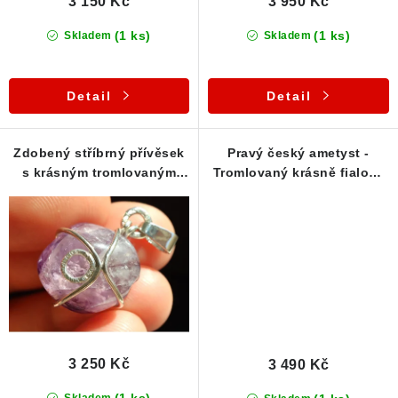
3 150 Kč
3 950 Kč
Poučení o právu na odstoupení od smlouvy
(1 ks)
(1 ks)
Skladem
Skladem
Detail
Detail
Zdobený stříbrný přívěsek
Pravý český ametyst -
s krásným tromlovaným
Tromlovaný krásně fialový
českým ametystem
valounek - Přívěsek
3 250 Kč
3 490 Kč
(1 ks)
Skladem