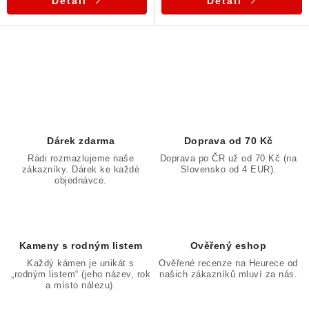
Detail
Detail
O
v
l
á
d
Dárek zdarma
Doprava od 70 Kč
a
Rádi rozmazlujeme naše
Doprava po ČR už od 70 Kč (na
zákazníky. Dárek ke každé
Slovensko od 4 EUR).
c
objednávce.
í
p
r
v
Kameny s rodným listem
Ověřený eshop
k
Každý kámen je unikát s
Ověřené recenze na Heurece od
„rodným listem“ (jeho název, rok
našich zákazníků mluví za nás.
y
a místo nálezu).
v