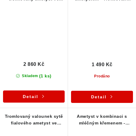
zdobeném stříbrném
kamínek v přívěsku
přívěsku
2 860 Kč
1 490 Kč
(1 ks)
Skladem
Prodáno
Detail
Detail
Tromlovaný valounek sytě
Ametyst v kombinaci s
fialového ametyst ve
mléčným křemenem -
stříbrném přívěsku
Stříbrný přívěsek