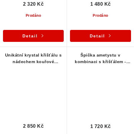
2 320 Kč
1 480 Kč
Prodáno
Prodáno
Detail
Detail
Unikátní krystal křišťálu s
Špička ametystu v
nádechem kouřové
kombinaci s křišťálem -
záhnědy a fialového
stříbrný přívěsek - Česká
ametystu - stříbrný
Mez
přívěsek - Česká Mez
2 850 Kč
1 720 Kč