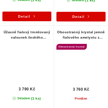
(1 ks)
Skladem
Detail
Detail
Úžasně fialový tromlovaný
Oboustranný krystal jemně
valounek českého
fialového ametystu z
ametystu - Stříbrný
Vysočiny - Stříbrný
Oboustranný krystal
přívěsek
přívěsek
3 790 Kč
3 760 Kč
(1 ks)
Skladem
Prodáno