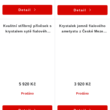
Detail
Detail
Kvalitní stříbrný přívěsek s
Krystalek jemně fialového
krystalem sytě fialového
ametystu z České Meze
ametystu v lehké
precizně zasazený ve
kombinaci s křemenem -
stříbrném přívěsku
Česká Mez
5 920 Kč
3 920 Kč
Prodáno
Prodáno