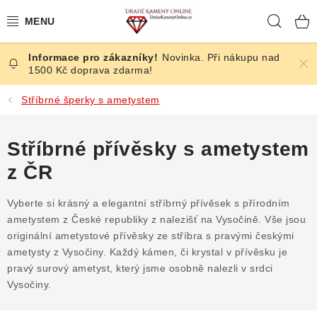
Přejít
Hleda
na
obsah
Novinka. Při nákupu nad
ČESKÉ KAMENY
1500 Kč doprava zdarma!
ŠPERKY
Stříbrné šperky s ametystem
KAMENY ZE SVĚTA
Stříbrné přívěsky s ametystem
z ČR
BROUŠENÉ
Vyberte si krásný a elegantní stříbrný přívěsek s přírodním
SLEVY
ametystem z České republiky z nalezišť na Vysočině. Vše jsou
originální ametystové přívěsky ze stříbra s pravými českými
ÚČINKY
ametysty z Vysočiny. Každý kámen, či krystal v přívěsku je
pravý surový ametyst, který jsme osobně nalezli v srdci
KRYSTALY
Vysočiny.