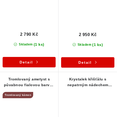
2 790 Kč
2 950 Kč
(1 ks)
(1 ks)
Skladem
Skladem
Detail
Detail
Tromlovaný ametyst s
Krystalek křišťálu s
půvabnou fialovou barvou
nepatrným nádechem
- přívěsek
ametystu - stříbrný
Tromlovaný kámen
přívěsek