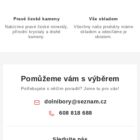
ý
p
Pravé české kameny
Vše skladem
i
Nabízíme pravé české minerály,
Všechny naše produkty máme
s
přírodní krystaly a drahé
skladem a odesíláme je
u
kameny.
obratem.
Pomůžeme vám s výběrem
Potřebujete s něčím poradit? Jsme tu pro vás!
dolnibory
@
seznam.cz
608 818 688