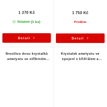
1 370 Kč
1 750 Kč
(1 ks)
Skladem
Prodáno
Detail
Detail
Srostlice dvou krystalků
Krystalek ametystu ve
ametystu ve stříbrném
spojení s křišťálem a
přívěsku
záhnědou - stříbrný
přívěsek