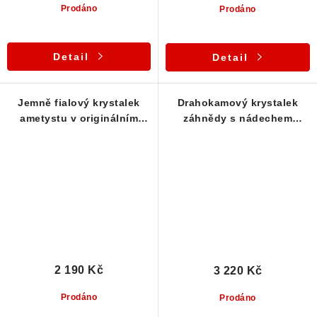
Prodáno
Prodáno
Detail
Detail
Jemně fialový krystalek
Drahokamový krystalek
ametystu v originálním
záhnědy s nádechem
stříbrném přívěsku
ametystu zasazený ve
stříbře - Česká Mez
2 190 Kč
3 220 Kč
Prodáno
Prodáno