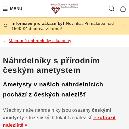
Přejít
Hleda
na
obsah
Novinka. Při nákupu nad
ČESKÉ KAMENY
1500 Kč doprava zdarma!
ŠPERKY
Macramé náhrdelníky s kameny
KAMENY ZE SVĚTA
Náhrdelníky s přírodním
českým ametystem
BROUŠENÉ
Ametysty v našich náhrdelnících
SLEVY
pochází z českých nalezišť
ÚČINKY
Všechny naše náhrdelníky jsou osazeny
českými
KRYSTALY
ametysty
z tuzemských lokalit a nalezišť
» zobrazit
naleziště «