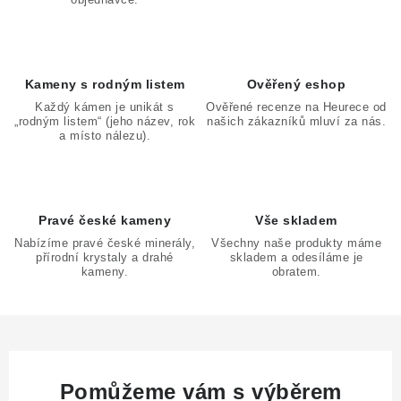
í
p
r
v
Kameny s rodným listem
Ověřený eshop
k
Každý kámen je unikát s
Ověřené recenze na Heurece od
„rodným listem“ (jeho název, rok
našich zákazníků mluví za nás.
y
a místo nálezu).
v
ý
p
Pravé české kameny
Vše skladem
i
Nabízíme pravé české minerály,
Všechny naše produkty máme
s
přírodní krystaly a drahé
skladem a odesíláme je
u
kameny.
obratem.
Pomůžeme vám s výběrem