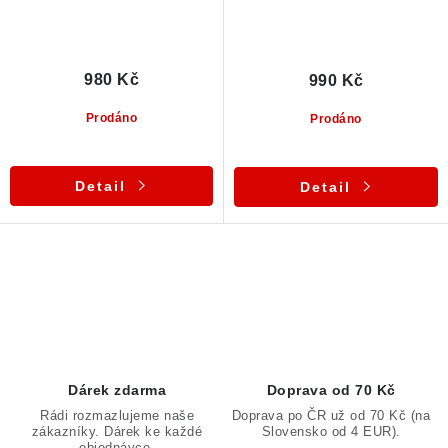
980 Kč
990 Kč
Prodáno
Prodáno
Detail
Detail
O
v
l
á
d
Dárek zdarma
Doprava od 70 Kč
a
Rádi rozmazlujeme naše
Doprava po ČR už od 70 Kč (na
zákazníky. Dárek ke každé
Slovensko od 4 EUR).
c
objednávce.