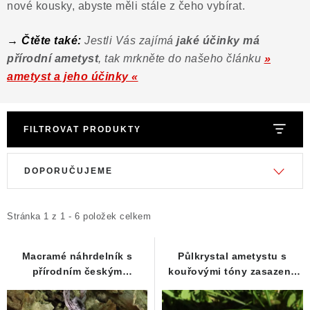
nové kousky, abyste měli stále z čeho vybírat.
→ Čtěte také:
Jestli Vás zajímá
jaké účinky má
přírodní ametyst
, tak mrkněte do našeho článku
»
ametyst a jeho účinky «
FILTROVAT PRODUKTY
V
Ř
DOPORUČUJEME
ý
a
p
z
i
e
Stránka
1
z
1
-
6
položek celkem
s
n
p
í
Macramé náhrdelník s
Půlkrystal ametystu s
přírodním českým
kouřovými tóny zasazený
r
p
ametystem
do macramé náhrdelníku
o
r