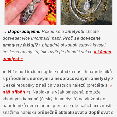
→ Doporučujeme:
Pokud se o
ametystu
chcete
dozvědět více informací (např.
Proč se dovezené
ametysty falšují?
), případně si koupit surový krystal
českého ametystu, tak zavítejte do naší sekce
» kámen
ametyst «
►
Níže pod textem najdete nabídku našich náhrdelníků
s
přírodními, surovými a neopracovanými ametysty
z
České republiky z našich vlastních nálezů
(přečtěte si
»
náš příběh «
). Nabídka je však omezená, protože
vhodných kamenů (českých ametystů) na vložení do
náhrdelníků není mnoho, přesto se dle našich možností
snažíme nabídku
průběžně aktualizovat a doplňovat
o