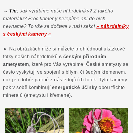
ČLÁNKY
→ Tip:
Jak vyrábíme naše náhrdelníky? Z jakého
NALEZIŠTĚ
materiálu? Proč kameny nelepíme ani do nich
nevrtáme? To vše se dočtete v naší sekci
» náhrdelníky
NÁŠ PŘÍBĚH
s českými kameny «
VIDEOGALERIE
►
Na obrázkách níže si můžete prohlédnout ukázkové
fotky našich náhrdelníků
s českým přírodním
KONTAKT
ametystem
, které pro Vás vyrábíme. České ametysty se
často vyskytují ve spojení s bílým, či šedým křemenem,
MISTROVSKÉ KRYSTALY
což je i dobře patrné z následujících fotek. Tyto kameny
pak v sobě kombinují
energetické účinky
obou těchto
Obchodní podmínky
Puncovní značky
minerálů (ametystu i křemene).
Ochrana osobních údajů
Výkup minerálů a drahých kamenů
Formulář pro uplatnění reklamace
Formulář pro odstoupení od smlouvy