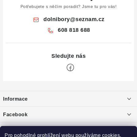
Potřebujete s něčím poradit? Jsme tu pro vás!
dolnibory
@
seznam.cz
608 818 688
Z
á
Informace
p
a
Obchodní podmínky
Facebook
t
Puncovní značky
í
Ochrana osobních údajů
Pro pohodlné prohlížení webu používáme cookies.