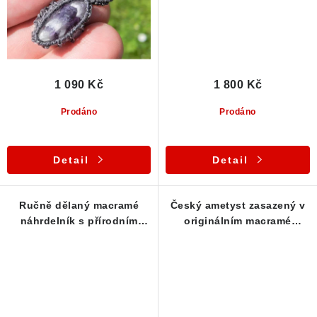
1 090 Kč
1 800 Kč
Prodáno
Prodáno
Detail
Detail
Ručně dělaný macramé
Český ametyst zasazený v
náhrdelník s přírodním
originálním macramé
českým ametystem
náhrdelníku