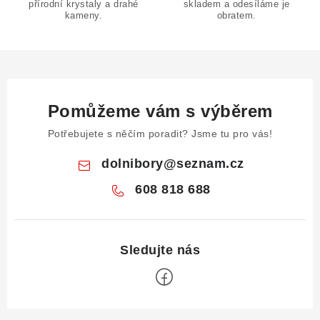
přírodní krystaly a drahé
skladem a odesíláme je
u
kameny.
obratem.
Pomůžeme vám s výběrem
Potřebujete s něčím poradit? Jsme tu pro vás!
dolnibory
@
seznam.cz
608 818 688
Z