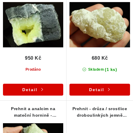
- Markovice / ČR
Markovice
o
r
Poučení o právu na odstoupení od smlouvy
d
o
u
d
k
u
t
k
ů
t
ů
950 Kč
680 Kč
(1 ks)
Prodáno
Skladem
Detail
Detail
Prehnit a analcim na
Prehnit - drůza / srostlice
mateční hornině -
droboulinkých jemně
Markovice
zelených kostiček