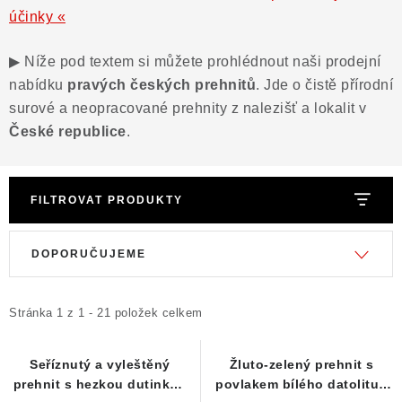
ČLÁNKY
účinky «
NALEZIŠTĚ
▶ Níže pod textem si můžete prohlédnout naši prodejní
nabídku
pravých českých prehnitů
. Jde o čistě přírodní
NÁŠ PŘÍBĚH
surové a neopracované prehnity z nalezišť a lokalit v
České republice
.
VIDEOGALERIE
KONTAKT
FILTROVAT PRODUKTY
MISTROVSKÉ KRYSTALY
V
Ř
DOPORUČUJEME
ý
a
Obchodní podmínky
Puncovní značky
p
z
i
e
Stránka
Ochrana osobních údajů
1
z
1
-
21
položek celkem
s
n
Výkup minerálů a drahých kamenů
p
í
Seříznutý a vyleštěný
Žluto-zelený prehnit s
Formulář pro uplatnění reklamace
prehnit s hezkou dutinkou
povlakem bílého datolitu -
r
p
Formulář pro odstoupení od smlouvy