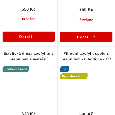
550 Kč
750 Kč
Prodáno
Prodáno
Detail
Detail
Estetická drůza apofylitu s
Přírodní apofylit spolu s
prehnitem a mateční
prehnitem - Libodřice - ČR
horninou
Sbírkový kámen
Tip!
Krystalová drůza
620 Kč
580 Kč