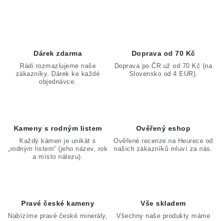
O
v
l
á
d
Dárek zdarma
Doprava od 70 Kč
a
Rádi rozmazlujeme naše
Doprava po ČR už od 70 Kč (na
zákazníky. Dárek ke každé
Slovensko od 4 EUR).
c
objednávce.
í
p
r
v
Kameny s rodným listem
Ověřený eshop
k
Každý kámen je unikát s
Ověřené recenze na Heurece od
„rodným listem“ (jeho název, rok
našich zákazníků mluví za nás.
y
a místo nálezu).
v
ý
p
Pravé české kameny
Vše skladem
i
Nabízíme pravé české minerály,
Všechny naše produkty máme
s