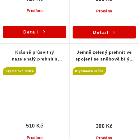
Prodáno
Prodáno
Detail
Detail
Krásně průsvitný
Jemně zelený prehnit ve
nazelenalý prehnit s
spojení se sněhově bílým
krystalovým apofylitem
apofylitem
Krystalová drůza
Krystalová drůza
510 Kč
390 Kč
Prodáno
Prodáno