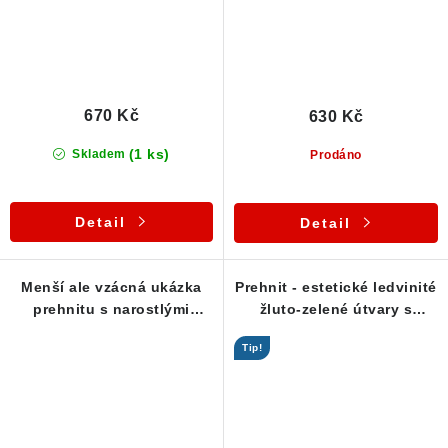
670 Kč
630 Kč
(1 ks)
Skladem
Prodáno
Detail
Detail
Menší ale vzácná ukázka
Prehnit - estetické ledvinité
prehnitu s narostlými
žluto-zelené útvary s
kostičkami kalcitu
perleťovým leskem
Tip!