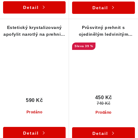
Detail
Detail
Estetický krystalizovaný
Průsvitný prehnit s
apofylit narotlý na prehnitu
ojedinělým ledvinitým
- Libodřice
růstem
39 %
450 Kč
590 Kč
740 Kč
Prodáno
Prodáno
Detail
Detail