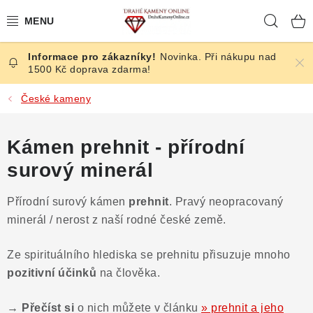
Přejít
Hleda
na
obsah
Novinka. Při nákupu nad
ČESKÉ KAMENY
1500 Kč doprava zdarma!
ŠPERKY
České kameny
KAMENY ZE SVĚTA
Kámen prehnit - přírodní
surový minerál
BROUŠENÉ
Přírodní surový kámen
prehnit
. Pravý neopracovaný
SLEVY
minerál / nerost z naší rodné české země.
ÚČINKY
Ze spirituálního hlediska se prehnitu přisuzuje mnoho
pozitivní účinků
na člověka.
KRYSTALY
→ Přečíst si
o nich můžete v článku
» prehnit a jeho