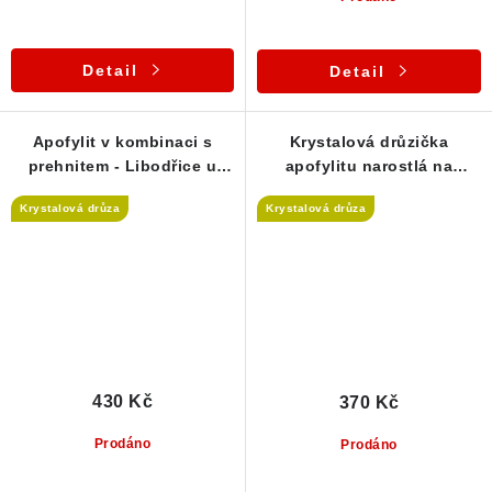
Detail
Detail
Apofylit v kombinaci s
Krystalová drůzička
prehnitem - Libodřice u
apofylitu narostlá na
Kolína
prehnitu - ČR
Krystalová drůza
Krystalová drůza
430 Kč
370 Kč
Prodáno
Prodáno