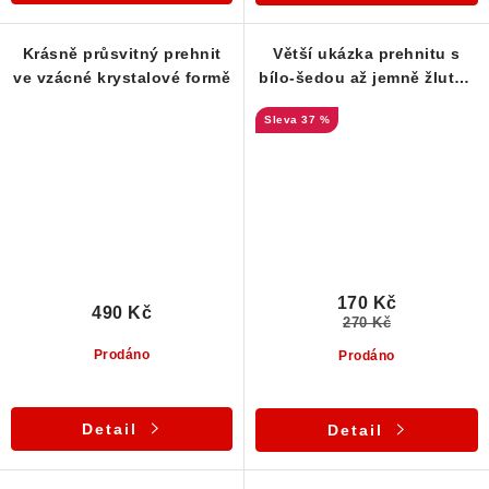
Krásně průsvitný prehnit
Větší ukázka prehnitu s
ve vzácné krystalové formě
bílo-šedou až jemně žlutou
barvou
37 %
170 Kč
490 Kč
270 Kč
Prodáno
Prodáno
Detail
Detail