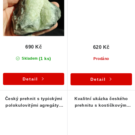
690 Kč
620 Kč
(1 ks)
Skladem
Prodáno
Detail
Detail
Český prehnit s typickými
Kvalitní ukázka českého
polokulovitými agregáty /
prehnitu s kostičkovými
růstem
krystalky - Markovice