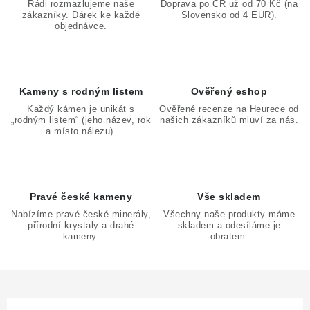
a
Rádi rozmazlujeme naše
Doprava po ČR už od 70 Kč (na
zákazníky. Dárek ke každé
Slovensko od 4 EUR).
c
objednávce.
í
p
r
v
Kameny s rodným listem
Ověřený eshop
k
Každý kámen je unikát s
Ověřené recenze na Heurece od
„rodným listem“ (jeho název, rok
našich zákazníků mluví za nás.
y
a místo nálezu).
v
ý
p
Pravé české kameny
Vše skladem
i
Nabízíme pravé české minerály,
Všechny naše produkty máme
s
přírodní krystaly a drahé
skladem a odesíláme je
u
kameny.
obratem.