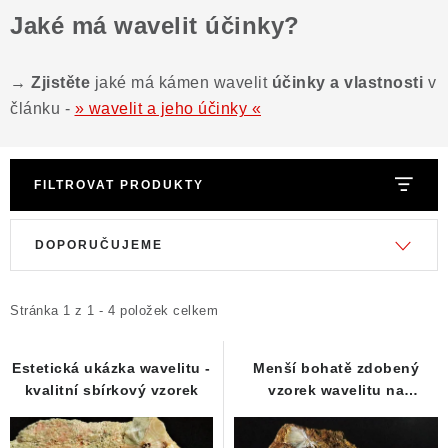
Jaké má wavelit účinky?
→ Zjistěte
jaké má kámen wavelit
účinky a vlastnosti
v
článku -
» wavelit a jeho účinky «
FILTROVAT PRODUKTY
V
Ř
DOPORUČUJEME
ý
a
p
z
i
e
Stránka
1
z
1
-
4
položek celkem
s
n
p
í
Estetická ukázka wavelitu -
Menší bohatě zdobený
kvalitní sbírkový vzorek
vzorek wavelitu na
r
p
podložce s limonitem
o
r