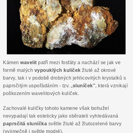
ČLÁNKY
NALEZIŠTĚ
NÁŠ PŘÍBĚH
VIDEOGALERIE
KONTAKT
Kámen
wavelit
patří mezi fosfáty a nachází se jak ve
formě malých
vypouklých kuliček
žluté až okrové
MISTROVSKÉ KRYSTALY
barvy, tak i v podobě drobných jehlicovitých krystalků s
paprsčitým uspořádáním - tzv. „
sluníček”
, která vznikají
poškozením wavelitových kuliček.
Obchodní podmínky
Puncovní značky
Ochrana osobních údajů
Zachovalé kuličky tohoto kamene však bohužel
Výkup minerálů a drahých kamenů
nevypadají tak esteticky jako sběrateli vyhledávaná
Formulář pro uplatnění reklamace
paprsčitá sluníčka
světle žluté až žlutozelené barvy
(vyjimečně i světle modré).
Formulář pro odstoupení od smlouvy