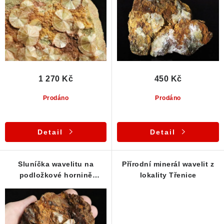
d
o
u
d
k
u
t
k
ů
t
ů
1 270 Kč
450 Kč
Prodáno
Prodáno
Detail
Detail
Sluníčka wavelitu na
Přírodní minerál wavelit z
podložkové hornině
lokality Třenice
pokryté limonitem