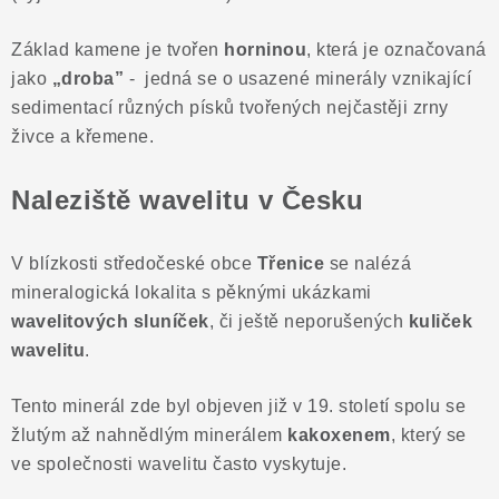
Poučení o právu na odstoupení od smlouvy
Základ kamene je tvořen
horninou
, která je označovaná
jako
„droba”
- jedná se o usazené minerály vznikající
sedimentací různých písků tvořených nejčastěji zrny
živce a křemene.
Naleziště wavelitu v Česku
V blízkosti středočeské obce
Třenice
se nalézá
mineralogická lokalita s pěknými ukázkami
wavelitových sluníček
, či ještě neporušených
kuliček
wavelitu
.
Tento minerál zde byl objeven již v 19. století spolu se
žlutým až nahnědlým minerálem
kakoxenem
, který se
ve společnosti wavelitu často vyskytuje.