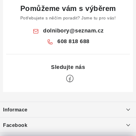
Pomůžeme vám s výběrem
Potřebujete s něčím poradit? Jsme tu pro vás!
dolnibory
@
seznam.cz
608 818 688
Z
á
Informace
p
a
Obchodní podmínky
Facebook
t
Puncovní značky