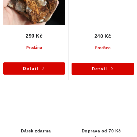
290 Kč
240 Kč
Prodáno
Prodáno
Detail
Detail
O
v
l
á
d
Dárek zdarma
Doprava od 70 Kč