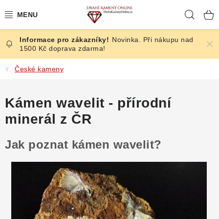
Přejít
Hleda
na
obsah
Novinka. Při nákupu nad
ČESKÉ KAMENY
1500 Kč doprava zdarma!
ŠPERKY
České kameny
KAMENY ZE SVĚTA
Kámen wavelit - přírodní
minerál z ČR
BROUŠENÉ
Jak poznat kámen wavelit?
SLEVY
ÚČINKY
KRYSTALY