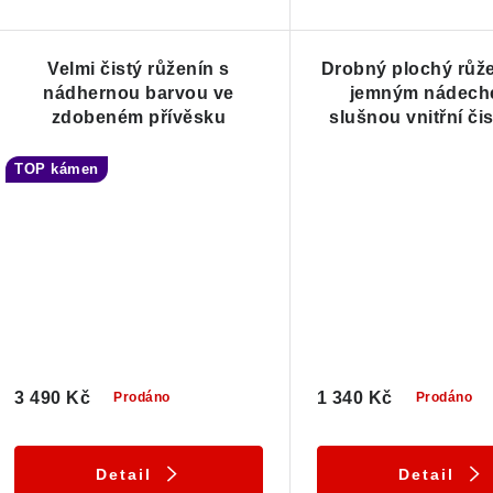
Velmi čistý růženín s
Drobný plochý růž
nádhernou barvou ve
jemným nádech
zdobeném přívěsku
slušnou vnitřní čis
stříbrný přívě
TOP kámen
3 490 Kč
1 340 Kč
Prodáno
Prodáno
Detail
Detail