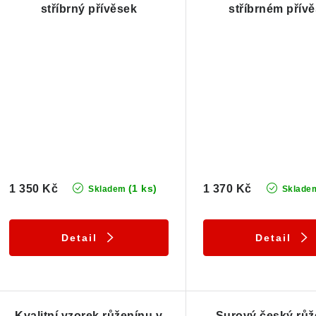
stříbrný přívěsek
stříbrném přív
1 350 Kč
1 370 Kč
(1 ks)
Skladem
Sklade
Detail
Detail
Kvalitní vzorek růženínu v
Surový český růž