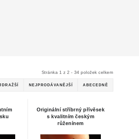
Stránka
1
z
2
-
34
položek celkem
JDRAŽŠÍ
NEJPRODÁVANĚJŠÍ
ABECEDNĚ
ntním
Originální stříbrný přívěsek
ěsku
s kvalitním českým
růženínem