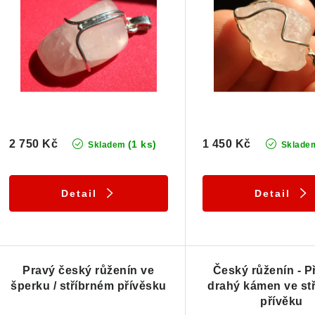
í
s
p
p
r
r
o
o
d
d
u
2 750 Kč
1 450 Kč
(1 ks)
Skladem
Sklade
u
k
k
t
Detail
Detail
ů
ů
Pravý český růženín ve
Český růženín - P
šperku / stříbrném přívěsku
drahý kámen ve st
přívěku