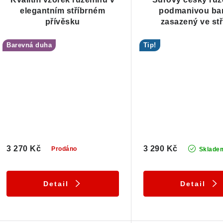
elegantním stříbrném
podmanivou ba
přívěsku
zasazený ve stř
Barevná duha
Tip!
3 270 Kč
3 290 Kč
Prodáno
Sklade
Detail
Detail