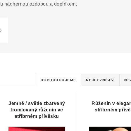
sou nádhernou ozdobou a doplňkem.
Ř
DOPORUČUJEME
NEJLEVNĚJŠÍ
NE
a
V
z
Jemně / světle zbarvený
Růženín v elega
ý
tromlovaný růženín ve
e
stříbrném přív
stříbrném přívěsku
p
n