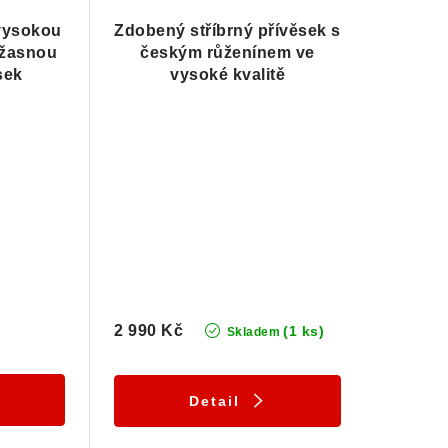
 vysokou
Zdobený stříbrný přívěsek s
 úžasnou
českým růženínem ve
sek
vysoké kvalitě
2 990 Kč
(1 ks)
Skladem
Detail