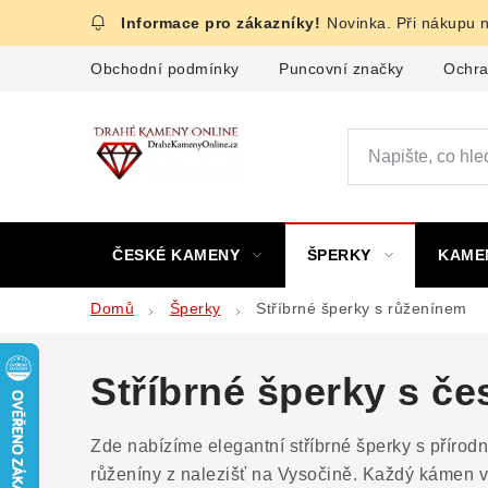
Přejít
Novinka. Při nákupu 
na
obsah
Obchodní podmínky
Puncovní značky
Ochra
ČESKÉ KAMENY
ŠPERKY
KAME
Domů
Šperky
Stříbrné šperky s růženínem
Stříbrné šperky s č
Zde nabízíme elegantní stříbrné šperky s přírod
růženíny z nalezišť na Vysočině. Každý kámen v