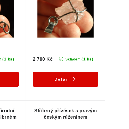
(1 ks)
2 790 Kč
(1 ks)
m
Skladem
Detail
řírodní
Stříbrný přívěsek s pravým
říbrném
českým růženínem