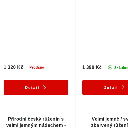
1 320 Kč
1 390 Kč
Prodáno
Sklade
Detail
Detail
Přírodní český růženín s
Velmi jemně / sv
velmi jemným nádechem -
zbarvený růžení