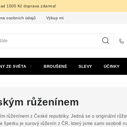
nad 1500 Kč doprava zdarma!
na osobních údajů
Výkup minerálů a drahých kamenů
F
NY ZE SVĚTA
BROUŠENÉ
SLEVY
ÚČINKY
eským růženínem
ním růženínem z České republiky. Jedná se o originální růže
e šperku je surový růženín z ČR, který jsme sami osobně n