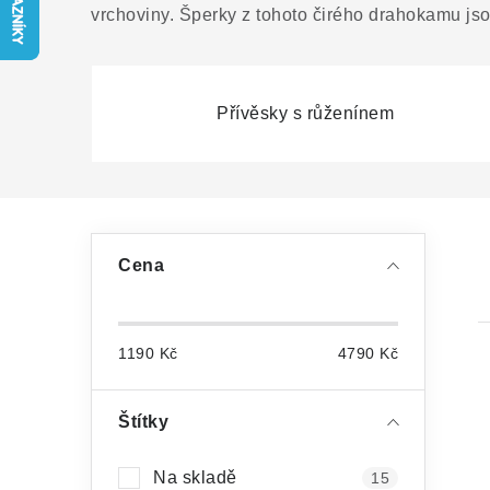
vrchoviny. Šperky z tohoto čirého drahokamu j
Přívěsky s růženínem
P
Cena
o
s
1190
Kč
4790
Kč
t
r
Štítky
a
Na skladě
15