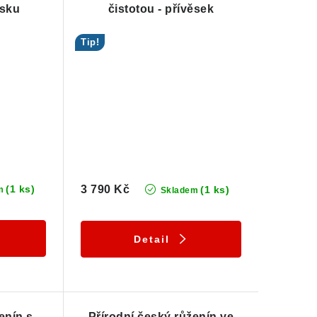
ěsku
čistotou - přívěsek
Tip!
(1 ks)
3 790 Kč
(1 ks)
m
Skladem
Detail
enín s
Přírodní český růženín ve