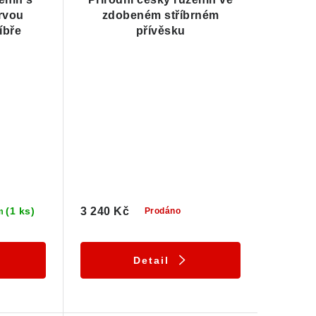
rvou
zdobeném stříbrném
íbře
přívěsku
(1 ks)
3 240 Kč
Prodáno
m
Detail