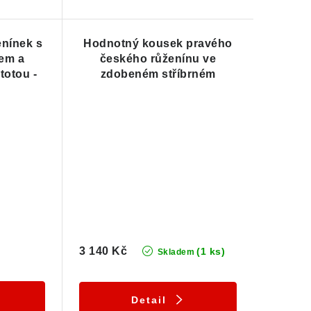
enínek s
Hodnotný kousek pravého
em a
českého růženínu ve
totou -
zdobeném stříbrném
sek
přívěsku
3 140 Kč
(1 ks)
Skladem
Detail