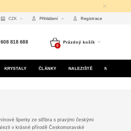
ormulář pro uplatnění reklamace
CZK
Formulář pro odstoupení od
Přihlášení
Registrace
608 818 688
Prázdný košík
Nákupní
košík
KRYSTALY
ČLÁNKY
NALEZIŠTĚ
NÁŠ PŘÍBĚH
nínové šperky ze stříbra s pravými českými
alezli v krásné přírodě Českomoravské