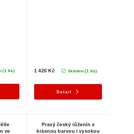
(1 ks)
1 420 Kč
(1 ks)
m
Skladem
Detail
ětle
Pravý český růženín s
n ve
krásnou barvou i vysokou