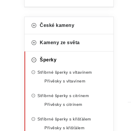
i
n
n
K
Přeskočit
í
České kameny
kategorie
a
p
t
Kameny ze světa
a
e
n
g
Šperky
e
o
Stříbrné šperky s vltavínem
r
l
Přívěsky s vltavínem
i
t
Stříbrné šperky s citrínem
e
Přívěsky s citrínem
Stříbrné šperky s křišťálem
Přívěsky s křišťálem