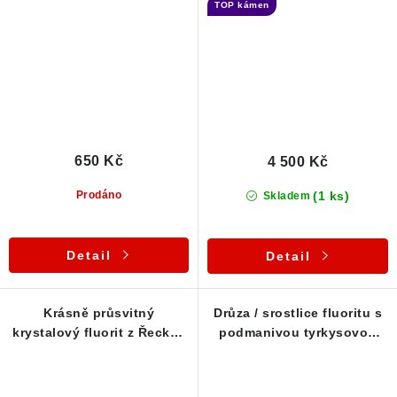
TOP kámen
650 Kč
4 500 Kč
(1 ks)
Prodáno
Skladem
Detail
Detail
Krásně průsvitný
Drůza / srostlice fluoritu s
krystalový fluorit z Řecka /
podmanivou tyrkysovou
Lavrion
barvou - Řecko