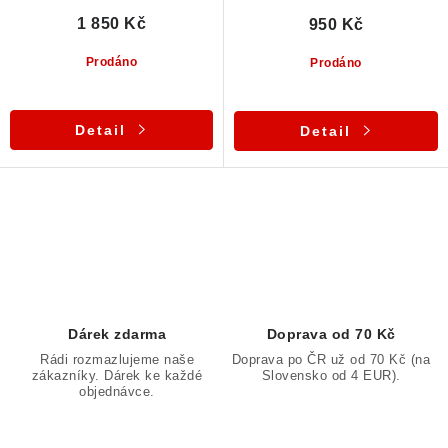
1 850 Kč
950 Kč
Prodáno
Prodáno
Detail
Detail
O
v
l
á
d
Dárek zdarma
Doprava od 70 Kč
a
Rádi rozmazlujeme naše
Doprava po ČR už od 70 Kč (na
zákazníky. Dárek ke každé
Slovensko od 4 EUR).
c
objednávce.
í
p