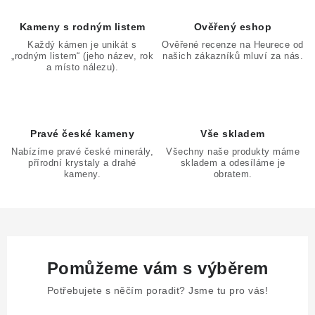
r
v
Kameny s rodným listem
Ověřený eshop
k
Každý kámen je unikát s
Ověřené recenze na Heurece od
„rodným listem“ (jeho název, rok
našich zákazníků mluví za nás.
y
a místo nálezu).
v
ý
p
Pravé české kameny
Vše skladem
i
Nabízíme pravé české minerály,
Všechny naše produkty máme
s
přírodní krystaly a drahé
skladem a odesíláme je
u
kameny.
obratem.
Pomůžeme vám s výběrem
Potřebujete s něčím poradit? Jsme tu pro vás!