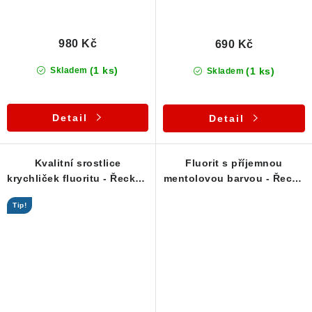
980 Kč
690 Kč
(1 ks)
(1 ks)
Skladem
Skladem
Detail
Detail
Kvalitní srostlice
Fluorit s příjemnou
krychliček fluoritu - Řecko /
mentolovou barvou - Řecko
Lavrion
/ Lavrion
Tip!