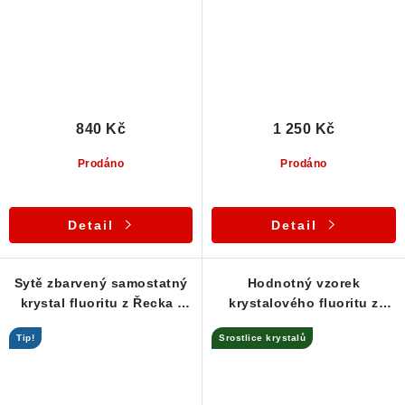
840 Kč
1 250 Kč
Prodáno
Prodáno
Detail
Detail
Sytě zbarvený samostatný
Hodnotný vzorek
krystal fluoritu z Řecka /
krystalového fluoritu z
lokalita Lavrion
unikátní lokality Lavrion /
Tip!
Srostlice krystalů
Řecko