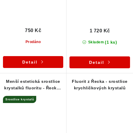
750 Kč
1 720 Kč
(1 ks)
Prodáno
Skladem
Detail
Detail
Menší estetická srostlice
Fluorit z Řecka - srostlice
krystalků fluoritu - Řecko /
krychličkových krystalů
Lavrion
Srostlice krystalů