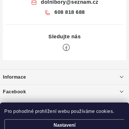
dolnibory
@
seznam.cz
608 818 688
Z
á
Informace
p
a
Obchodní podmínky
Facebook
t
Puncovní značky
í
Drahé Kameny Online
Ochrana osobních údajů
Pro pohodlné prohlížení webu používáme cookies.
Toplist
Výkup minerálů a drahých kamenů
Nastavení
České krystaly
Broušený kámen
Eminerals.cz