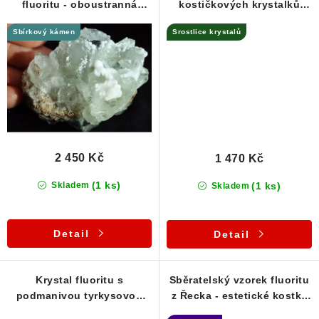
fluoritu - oboustranná
kostičkových krystalků
Poučení o právu na odstoupení od smlouvy
srostlice krychliček
fluoritu z Řecka
Sbírkový kámen
Srostlice krystalů
2 450 Kč
1 470 Kč
(1 ks)
(1 ks)
Skladem
Skladem
Detail
Detail
Krystal fluoritu s
Sběratelský vzorek fluoritu
podmanivou tyrkysovou
z Řecka - estetické kostky
barvou - Řecko / Lavrion
na podložce