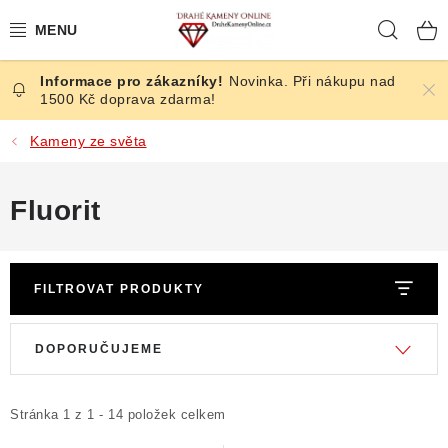
Přejít
Hleda
na
obsah
Novinka. Při nákupu nad
ČESKÉ KAMENY
1500 Kč doprava zdarma!
ŠPERKY
Kameny ze světa
KAMENY ZE SVĚTA
Fluorit
BROUŠENÉ
FILTROVAT PRODUKTY
SLEVY
V
Ř
ÚČINKY
DOPORUČUJEME
ý
a
p
z
KRYSTALY
i
e
Stránka
1
z
1
-
14
položek celkem
s
n