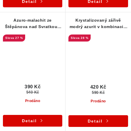
Detail
Detail
Azuro-malachit ze
Krystalizovaný zářivě
Štěpánova nad Svratkou -
modrý azurit v kombinaci s
štola Mír
povlakem zeleného
27 %
28 %
malachitu
390 Kč
420 Kč
540 Kč
590 Kč
Prodáno
Prodáno
Detail
Detail