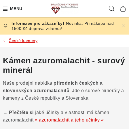
Přejít
Hleda
na
obsah
Novinka. Při nákupu nad
ČESKÉ KAMENY
1500 Kč doprava zdarma!
ŠPERKY
České kameny
KAMENY ZE SVĚTA
Kámen azuromalachit - surový
minerál
BROUŠENÉ
Naše prodejní nabídka
přírodních českých a
SLEVY
slovenských azuromalachitů
. Jde o
surové minerály a
kameny z České republiky a Slovenska.
ÚČINKY
→ Přečtěte si
jaké účinky a vlastnosti má kámen
KRYSTALY
azuromalachit
» azuromalachit a jeho účinky «