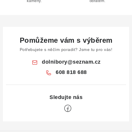
u
kameny.
obratem.
Pomůžeme vám s výběrem
Potřebujete s něčím poradit? Jsme tu pro vás!
dolnibory
@
seznam.cz
608 818 688
Z