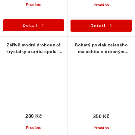
Prodáno
Prodáno
Detail
Detail
Zářivě modré drobounké
Bohatý povlak zeleného
krystalky azuritu spolu s
malachitu s drobným
malachitem
krystalovým azuritem
280 Kč
350 Kč
Prodáno
Prodáno