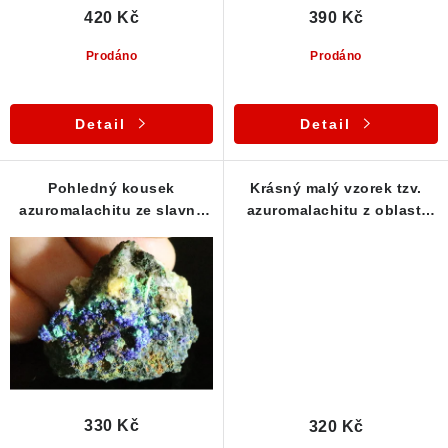
ů
420 Kč
390 Kč
Poučení o právu na odstoupení od smlouvy
Prodáno
Prodáno
Detail
Detail
Pohledný kousek
Krásný malý vzorek tzv.
azuromalachitu ze slavné
azuromalachitu z oblasti
štoly Mír
Vysočiny
330 Kč
320 Kč