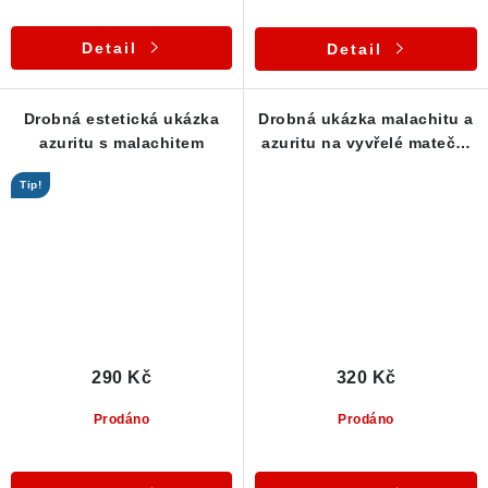
Detail
Detail
Drobná estetická ukázka
Drobná ukázka malachitu a
azuritu s malachitem
azuritu na vyvřelé mateční
hornině protkané
Tip!
křemenem
290 Kč
320 Kč
Prodáno
Prodáno