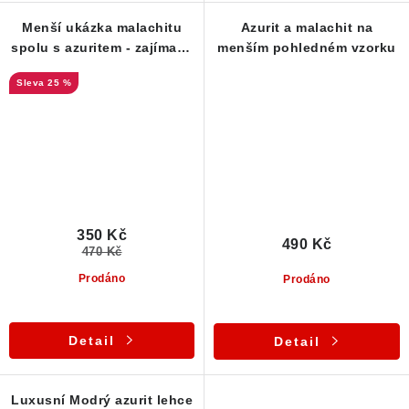
Menší ukázka malachitu
Azurit a malachit na
spolu s azuritem - zajímavá
menším pohledném vzorku
dutinka
25 %
350 Kč
490 Kč
470 Kč
Prodáno
Prodáno
Detail
Detail
Luxusní Modrý azurit lehce