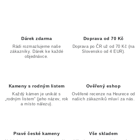
O
Poučení o právu na odstoupení od smlouvy
v
l
á
d
Dárek zdarma
Doprava od 70 Kč
a
Rádi rozmazlujeme naše
Doprava po ČR už od 70 Kč (na
zákazníky. Dárek ke každé
Slovensko od 4 EUR).
c
objednávce.
í
p
r
v
Kameny s rodným listem
Ověřený eshop
k
Každý kámen je unikát s
Ověřené recenze na Heurece od
„rodným listem“ (jeho název, rok
našich zákazníků mluví za nás.
y
a místo nálezu).
v
ý
p
Pravé české kameny
Vše skladem
i