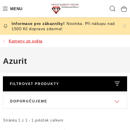
Přejít
Hleda
na
obsah
Novinka. Při nákupu nad
ČESKÉ KAMENY
1500 Kč doprava zdarma!
ŠPERKY
Kameny ze světa
KAMENY ZE SVĚTA
Azurit
BROUŠENÉ
FILTROVAT PRODUKTY
SLEVY
V
Ř
ÚČINKY
DOPORUČUJEME
ý
a
p
z
KRYSTALY
i
e
Stránka
1
z
1
-
1
položek celkem
s
n