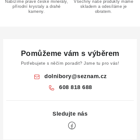
Nabízíme pravé české minerály,
Všechny naše produkty máme
s
přírodní krystaly a drahé
skladem a odesíláme je
u
kameny.
obratem.
Pomůžeme vám s výběrem
Potřebujete s něčím poradit? Jsme tu pro vás!
dolnibory
@
seznam.cz
608 818 688