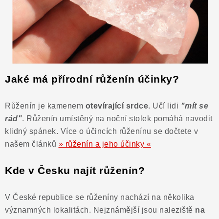
Jaké má přírodní růženín účinky?
Růženín je kamenem
otevírající srdce
. Učí lidi
"mít se
rád"
. Růženín umístěný na noční stolek pomáhá navodit
klidný spánek. Více o účincích růženínu se dočtete v
našem článků
» růženín a jeho účinky «
Kde v Česku najít růženín?
V České republice se růženíny nachází na několika
významných lokalitách. Nejznámější jsou naleziště
na