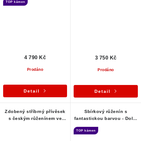
TOP kámen
4 790 Kč
3 750 Kč
Prodáno
Prodáno
Detail
Detail
Zdobený stříbrný přívěsek
Sbírkový růženín s
s českým růženínem ve
fantastickou barvou - Dolní
vysoké kvalitě
Bory / Hatě
TOP kámen