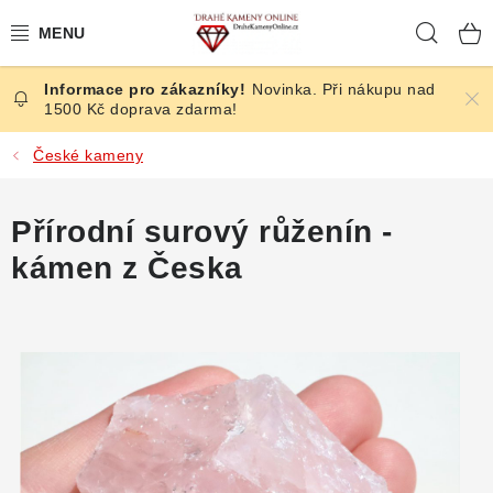
Přejít
Hleda
na
obsah
Novinka. Při nákupu nad
ČESKÉ KAMENY
1500 Kč doprava zdarma!
ŠPERKY
České kameny
KAMENY ZE SVĚTA
Přírodní surový růženín -
kámen z Česka
BROUŠENÉ
SLEVY
ÚČINKY
KRYSTALY