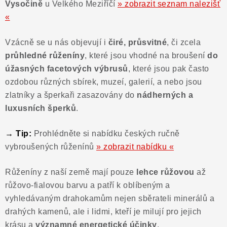
Vysočině
u Velkého Meziříčí
» zobrazit seznam nalezišť
«
Vzácně se u nás objevují i
čiré, průsvitné
, či zcela
průhledné růženíny
, které jsou vhodné na broušení
do
úžasných facetových výbrusů
, které jsou pak často
ozdobou různých sbírek, muzeí, galerií, a nebo jsou
zlatníky a šperkaři zasazovány do
nádherných a
luxusních šperků
.
→ Tip:
Prohlédněte si nabídku českých ručně
vybroušených růženínů
» zobrazit nabídku «
Růženíny z naší země mají pouze
lehce růžovou
až
růžovo-fialovou barvu a patří k oblíbeným a
vyhledávaným drahokamům nejen sběrateli minerálů a
drahých kamenů, ale i lidmi, kteří je milují pro jejich
krásu a
významné energetické účinky
.