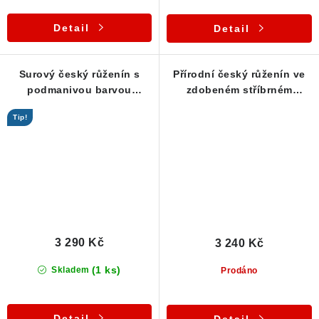
Detail
Detail
Surový český růženín s
Přírodní český růženín ve
podmanivou barvou
zdobeném stříbrném
zasazený ve stříbře
přívěsku
Tip!
3 290 Kč
3 240 Kč
(1 ks)
Skladem
Prodáno
Detail