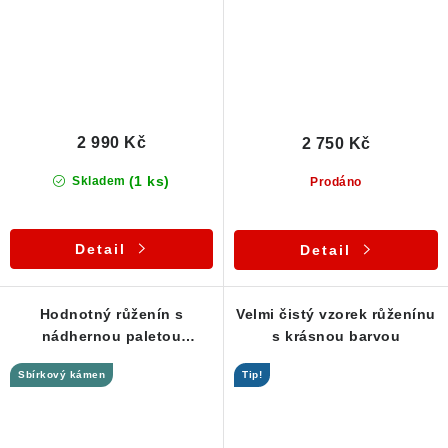
2 990 Kč
2 750 Kč
(1 ks)
Skladem
Prodáno
Detail
Detail
Hodnotný růženín s
Velmi čistý vzorek růženínu
nádhernou paletou
s krásnou barvou
růžových odstínů
Sbírkový kámen
Tip!