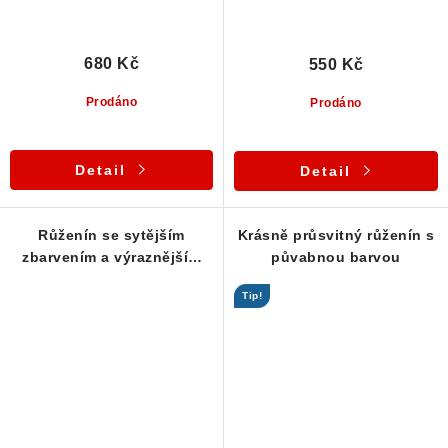
680 Kč
550 Kč
Prodáno
Prodáno
Detail
Detail
Růženín se sytějším
Krásně průsvitný růženín s
zbarvením a výraznějším
půvabnou barvou
fialovým nádechem
Tip!