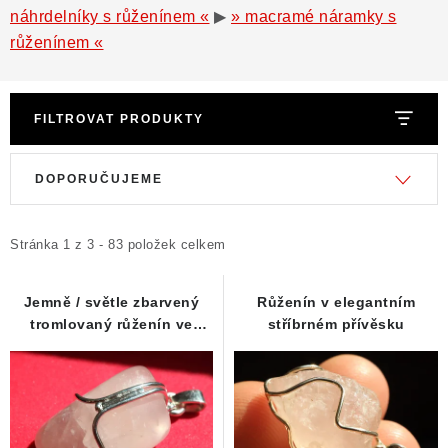
náhrdelníky s růženínem «
▶
» macramé náramky s
růženínem «
FILTROVAT PRODUKTY
V
Ř
DOPORUČUJEME
ý
a
p
z
i
e
Stránka
1
z
3
-
83
položek celkem
s
n
p
í
Jemně / světle zbarvený
Růženín v elegantním
tromlovaný růženín ve
stříbrném přívěsku
r
p
stříbrném přívěsku
o
r
d
o
u
d
k
u