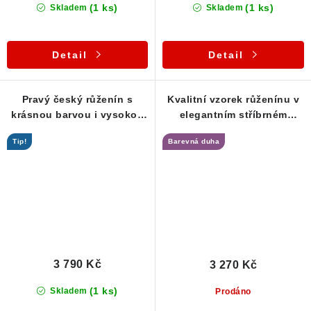
(1 ks)
(1 ks)
Skladem
Skladem
Detail
Detail
Pravý český růženín s
Kvalitní vzorek růženínu v
krásnou barvou i vysokou
elegantním stříbrném
čistotou - přívěsek
přívěsku
Tip!
Barevná duha
3 790 Kč
3 270 Kč
(1 ks)
Skladem
Prodáno