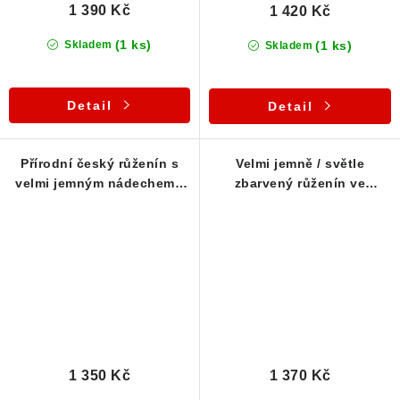
1 390 Kč
1 420 Kč
(1 ks)
(1 ks)
Skladem
Skladem
Detail
Detail
Přírodní český růženín s
Velmi jemně / světle
velmi jemným nádechem -
zbarvený růženín ve
stříbrný přívěsek
stříbrném přívěsku
1 350 Kč
1 370 Kč