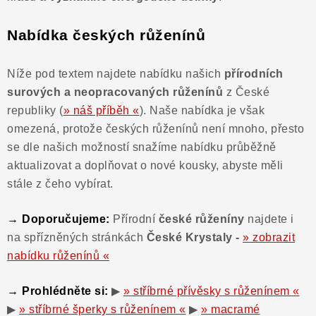
Nabídka českých růženínů
Níže pod textem najdete nabídku našich
přírodních
surových a neopracovaných růženínů
z České
republiky (
» náš příběh «
). Naše nabídka je však
omezená, protože českých růženínů není mnoho, přesto
se dle našich možností snažíme nabídku průběžně
aktualizovat a doplňovat o nové kousky, abyste měli
stále z čeho vybírat.
→ Doporučujeme:
Přírodní
české růženíny
najdete i
na spřízněných stránkách
České Krystaly -
» zobrazit
nabídku růženínů «
→ Prohlédněte si:
▶
» stříbrné přívěsky s růženínem «
▶
» stříbrné šperky s růženínem «
▶
» macramé