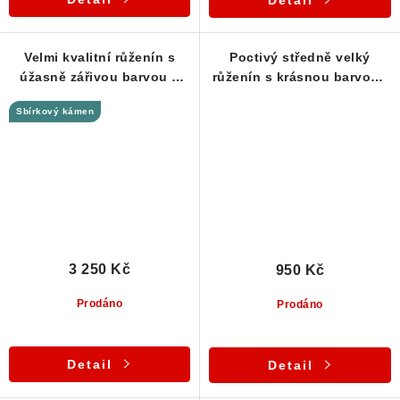
Detail
Velmi kvalitní růženín s
Poctivý středně velký
úžasně zářivou barvou a
růženín s krásnou barvou -
skvělou průsvitností
Vysočina
Sbírkový kámen
3 250 Kč
950 Kč
Prodáno
Prodáno
Detail
Detail