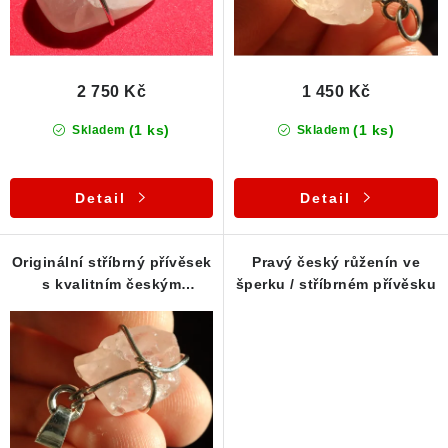
t
k
ů
t
ů
2 750 Kč
1 450 Kč
(1 ks)
(1 ks)
Skladem
Skladem
Detail
Detail
Originální stříbrný přívěsek
Pravý český růženín ve
s kvalitním českým
šperku / stříbrném přívěsku
růženínem