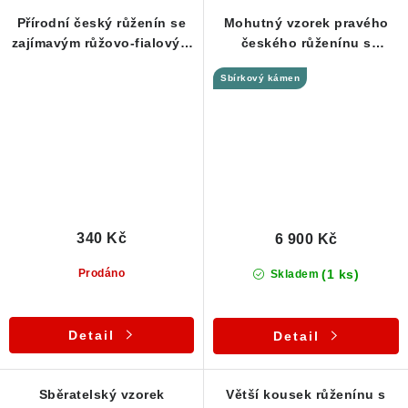
Přírodní český růženín se
Mohutný vzorek pravého
zajímavým růžovo-fialovým
českého růženínu s
nádechem
krásnou barvou - 1,3 kg / 15
Sbírkový kámen
cm
340 Kč
6 900 Kč
(1 ks)
Prodáno
Skladem
Detail
Detail
Sběratelský vzorek
Větší kousek růženínu s