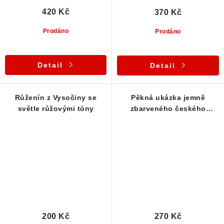
420 Kč
370 Kč
Prodáno
Prodáno
Detail
Detail
Růženín z Vysočiny se
Pěkná ukázka jemně
světle růžovými tóny
zbarveného českého
růženínu
200 Kč
270 Kč