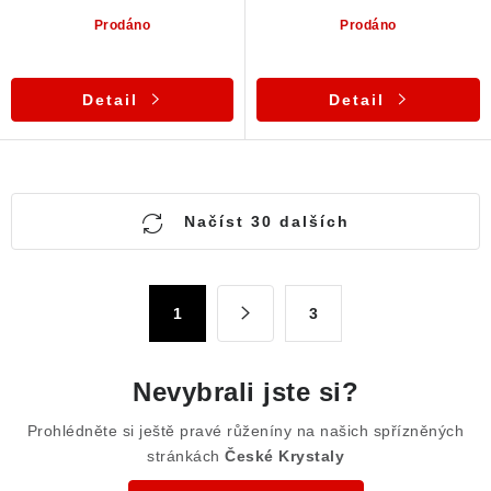
Prodáno
Prodáno
Detail
Detail
O
Načíst 30 dalších
v
l
á
S
1
3
d
t
a
r
c
á
Nevybrali jste si?
n
í
k
p
Prohlédněte si ještě pravé růženíny na našich spřízněných
o
stránkách
České Krystaly
r
v
v