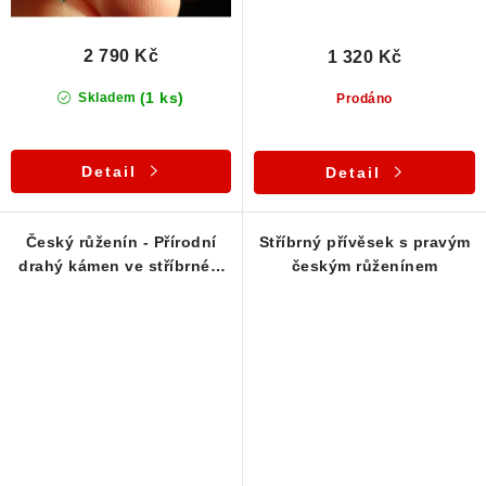
2 790 Kč
1 320 Kč
(1 ks)
Skladem
Prodáno
Detail
Detail
Český růženín - Přírodní
Stříbrný přívěsek s pravým
drahý kámen ve stříbrném
českým růženínem
přívěku