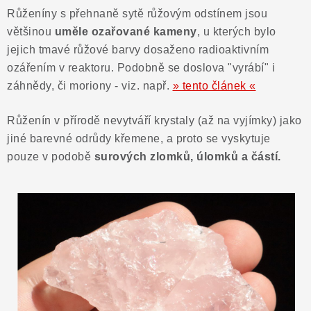
Růženíny s přehnaně sytě růžovým odstínem jsou
Poučení o právu na odstoupení od smlouvy
většinou
uměle ozařované kameny
, u kterých bylo
jejich tmavé růžové barvy dosaženo radioaktivním
ozářením v reaktoru. Podobně se doslova "vyrábí" i
záhnědy, či moriony - viz. např.
» tento článek «
Růženín v přírodě nevytváří krystaly (až na vyjímky) jako
jiné barevné odrůdy křemene, a proto se vyskytuje
pouze v podobě
surových zlomků, úlomků a částí.