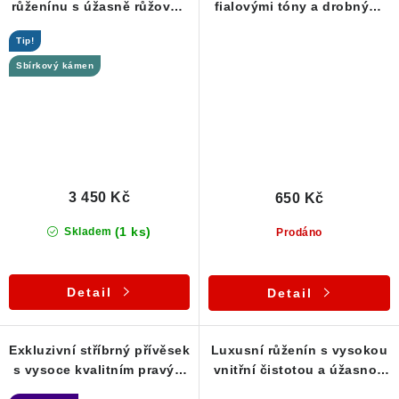
růženínu s úžasně růžovou
fialovými tóny a drobnými
barvou
duhovými odlesky
Tip!
Sbírkový kámen
3 450 Kč
650 Kč
(1 ks)
Skladem
Prodáno
Detail
Detail
Exkluzivní stříbrný přívěsek
Luxusní růženín s vysokou
s vysoce kvalitním pravým
vnitřní čistotou a úžasnou
českým růženínem
barvou - přívěsek