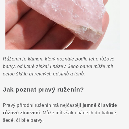
ČLÁNKY
NALEZIŠTĚ
NÁŠ PŘÍBĚH
VIDEOGALERIE
Růženín je kámen, který poznáte podle jeho růžové
KONTAKT
barvy, od které získal i název. Jeho barva může mít
celou škálu barevných odstínů a tónů.
MISTROVSKÉ KRYSTALY
Jak poznat pravý růženín?
Obchodní podmínky
Puncovní značky
Ochrana osobních údajů
Pravý přírodní růženín má nejčastěji
jemně či světle
Výkup minerálů a drahých kamenů
růžové zbarvení
. Může mít však i nádech do fialové,
Formulář pro uplatnění reklamace
šedé, či bílé barvy.
Formulář pro odstoupení od smlouvy