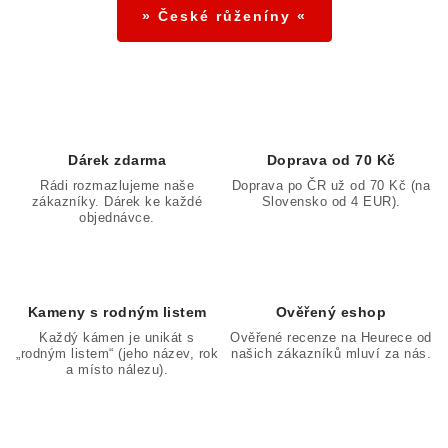
á
» České růženíny «
k
n
y
í
v
ý
p
i
Dárek zdarma
Doprava od 70 Kč
s
Rádi rozmazlujeme naše
Doprava po ČR už od 70 Kč (na
zákazníky. Dárek ke každé
Slovensko od 4 EUR).
u
objednávce.
Kameny s rodným listem
Ověřený eshop
Každý kámen je unikát s
Ověřené recenze na Heurece od
„rodným listem“ (jeho název, rok
našich zákazníků mluví za nás.
a místo nálezu).