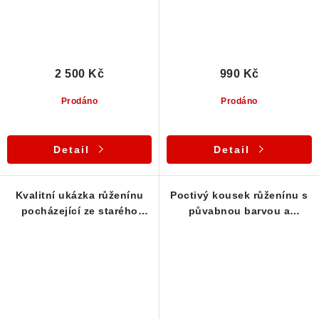
2 500 Kč
990 Kč
Prodáno
Prodáno
Detail
Detail
Kvalitní ukázka růženínu
Poctivý kousek růženínu s
pocházející ze starého
půvabnou barvou a
nálezu
zajímavými proužky