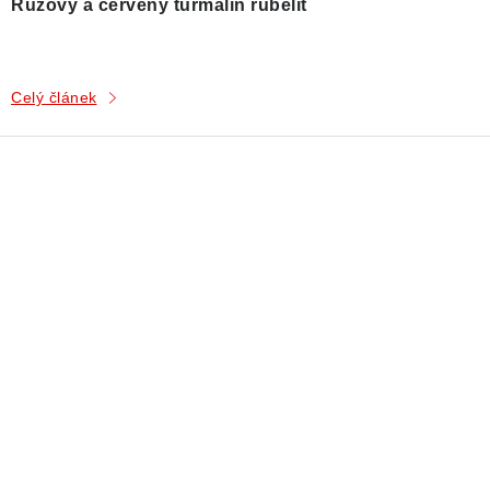
Růžový a červený turmalín rubelit
Celý článek