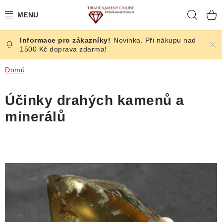
Přejít
Hleda
na
obsah
Novinka. Při nákupu nad
ČESKÉ KAMENY
1500 Kč doprava zdarma!
ŠPERKY
Domů
KAMENY ZE SVĚTA
Účinky drahých kamenů a
minerálů
BROUŠENÉ
SLEVY
V
ÚČINKY
ý
p
KRYSTALY
i
s