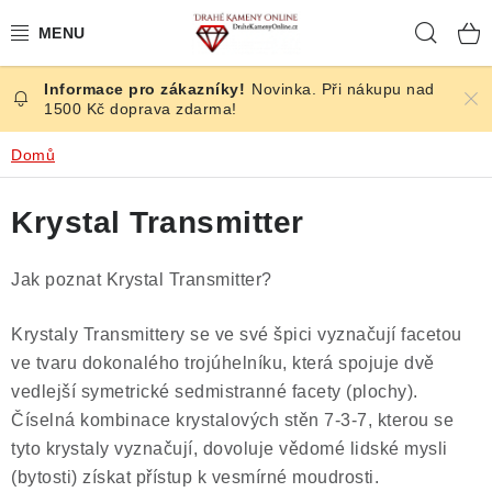
Přejít
Hleda
na
obsah
Novinka. Při nákupu nad
ČESKÉ KAMENY
1500 Kč doprava zdarma!
ŠPERKY
Domů
KAMENY ZE SVĚTA
Krystal Transmitter
BROUŠENÉ
Jak poznat Krystal Transmitter?
SLEVY
Krystaly Transmittery se ve své špici vyznačují facetou
ve tvaru dokonalého trojúhelníku, která spojuje dvě
ÚČINKY
vedlejší symetrické sedmistranné facety (plochy).
Číselná kombinace krystalových stěn 7-3-7, kterou se
KRYSTALY
tyto krystaly vyznačují, dovoluje vědomé lidské mysli
(bytosti) získat přístup k vesmírné moudrosti.