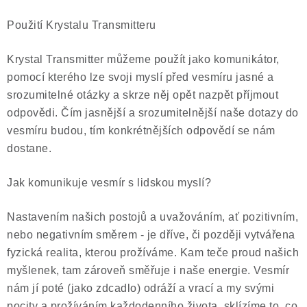
ČLÁNKY
Použití Krystalu Transmitteru
NALEZIŠTĚ
Krystal Transmitter můžeme použít jako komunikátor,
NÁŠ PŘÍBĚH
pomocí kterého lze svoji myslí před vesmíru jasné a
srozumitelné otázky a skrze něj opět nazpět příjmout
VIDEOGALERIE
odpovědi. Čím jasnější a srozumitelnější naše dotazy do
vesmíru budou, tím konkrétnějších odpovědí se nám
KONTAKT
dostane.
MISTROVSKÉ KRYSTALY
Jak komunikuje vesmír s lidskou myslí?
Nastavením našich postojů a uvažováním, ať pozitivním,
Obchodní podmínky
Puncovní značky
nebo negativním směrem - je dříve, či později vytvářena
Ochrana osobních údajů
fyzická realita, kterou prožíváme. Kam teče proud našich
Výkup minerálů a drahých kamenů
myšlenek, tam zároveň směřuje i naše energie. Vesmír
Formulář pro uplatnění reklamace
nám jí poté (jako zdcadlo) odráží a vrací a my svými
Formulář pro odstoupení od smlouvy
pocity a prožíváním každodenního života, sklízíme to, co