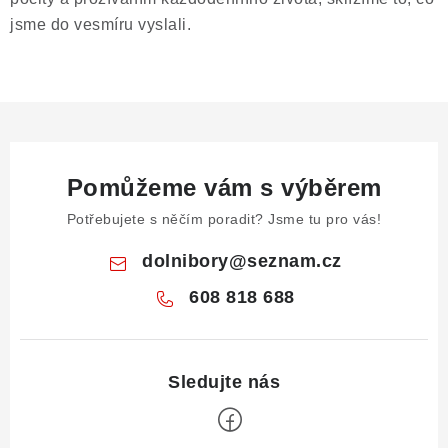
jsme do vesmíru vyslali.
Poučení o právu na odstoupení od smlouvy
Pomůžeme vám s výběrem
Potřebujete s něčím poradit? Jsme tu pro vás!
dolnibory
@
seznam.cz
608 818 688