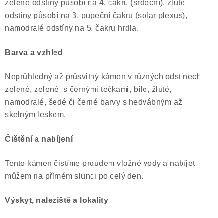
zelené odstíny působí na 4. čakru (srdeční), žluté
odstíny působí na 3. pupeční čakru (solar plexus),
namodralé odstíny na 5. čakru hrdla.
Barva a vzhled
Neprůhledný až průsvitný kámen v různých odstínech
zelené, zelené s černými tečkami, bílé, žluté,
namodralé, šedé či černé barvy s hedvábným až
skelným leskem.
Čištění a nabíjení
Tento kámen čistíme proudem vlažné vody a nabíjet
můžem na přímém slunci po celý den.
Výskyt, naleziště a lokality