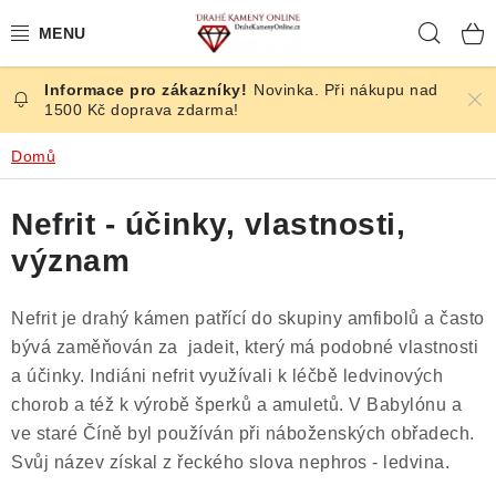
Přejít
Hleda
na
obsah
Novinka. Při nákupu nad
ČESKÉ KAMENY
1500 Kč doprava zdarma!
ŠPERKY
Domů
KAMENY ZE SVĚTA
Nefrit - účinky, vlastnosti,
význam
BROUŠENÉ
Nefrit je drahý kámen patřící do skupiny amfibolů a často
SLEVY
bývá zaměňován za jadeit, který má podobné vlastnosti
a účinky. Indiáni nefrit využívali k léčbě ledvinových
ÚČINKY
chorob a též k výrobě šperků a amuletů. V Babylónu a
ve staré Číně byl používán při náboženských obřadech.
KRYSTALY
Svůj název získal z řeckého slova nephros - ledvina.