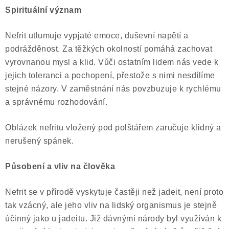
ČLÁNKY
Spirituální význam
NALEZIŠTĚ
Nefrit utlumuje vypjaté emoce, duševní napětí a
podrážděnost. Za těžkých okolností pomáhá zachovat
NÁŠ PŘÍBĚH
vyrovnanou mysl a klid. Vůči ostatním lidem nás vede k
jejich toleranci a pochopení, přestože s nimi nesdílíme
VIDEOGALERIE
stejné názory. V zaměstnání nás povzbuzuje k rychlému
a správnému rozhodování.
KONTAKT
Oblázek nefritu vložený pod polštářem
zaručuje klidný a
MISTROVSKÉ KRYSTALY
nerušený spánek.
Obchodní podmínky
Puncovní značky
Působení a vliv na člověka
Ochrana osobních údajů
Nefrit se v přírodě vyskytuje častěji než jadeit, není proto
Výkup minerálů a drahých kamenů
tak vzácný, ale jeho vliv na lidský organismus je stejně
Formulář pro uplatnění reklamace
účinný jako u jadeitu. Již dávnými národy byl využíván k
Formulář pro odstoupení od smlouvy