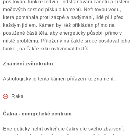
posilování funkce ledvin - odstraňování zánětů a čištění
Poučení o právu na odstoupení od smlouvy
močových cest od písku a kamenů. Nefritovou vodu,
která pomáhala proti zácpě a nadýmání, lidé pili před
každým jídlem. Kámen byl též přikládán přímo na
postižené části těla, aby energeticky působil přímo v
místě problému. Přiložený na čakře srdce posiloval jeho
funkci, na čakře krku ovlivňoval brzlík.
Znamení zvěrokruhu
Astrologicky je tento kámen přiřazen ke znamení:
Raka
Čakra - energetické centrum
Energeticky nefrit ovlivňuje čakry dle svého zbarvení: