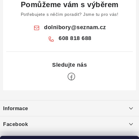
Pomůžeme vám s výběrem
Potřebujete s něčím poradit? Jsme tu pro vás!
dolnibory
@
seznam.cz
608 818 688
Z
á
Informace
p
a
Obchodní podmínky
Facebook
t
Puncovní značky
í