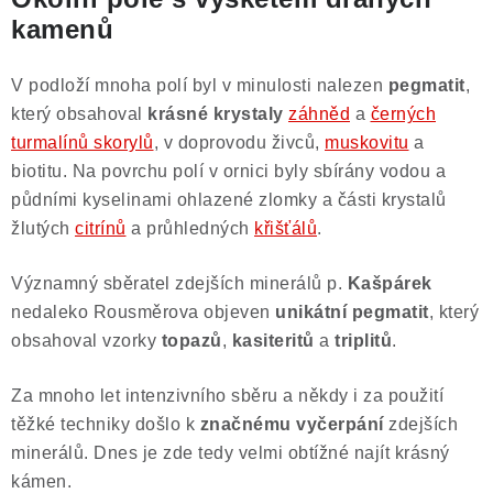
kamenů
V podloží mnoha polí byl v minulosti nalezen
pegmatit
,
který obsahoval
krásné krystaly
záhněd
a
černých
turmalínů skorylů
, v doprovodu živců,
muskovitu
a
biotitu. Na povrchu polí v ornici byly sbírány vodou a
půdními kyselinami ohlazené zlomky a části krystalů
žlutých
citrínů
a průhledných
křišťálů
.
Významný sběratel zdejších minerálů p.
Kašpárek
nedaleko Rousměrova objeven
unikátní pegmatit
, který
obsahoval vzorky
topazů
,
kasiteritů
a
triplitů
.
Za mnoho let intenzivního sběru a někdy i za použití
těžké techniky došlo k
značnému vyčerpání
zdejších
minerálů. Dnes je zde tedy velmi obtížné najít krásný
kámen.