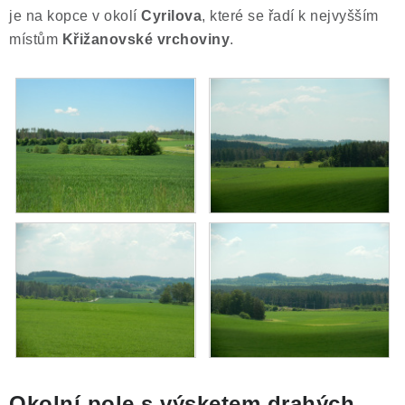
je na kopce v okolí
Cyrilova
, které se řadí k nejvyšším
místům
Křižanovské vrchoviny
.
Okolní pole s výsketem drahých