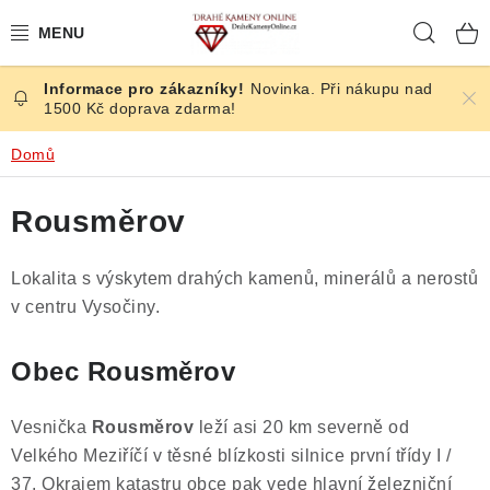
Přejít
Hleda
na
obsah
Novinka. Při nákupu nad
ČESKÉ KAMENY
1500 Kč doprava zdarma!
ŠPERKY
Domů
KAMENY ZE SVĚTA
Rousměrov
BROUŠENÉ
Lokalita s výskytem drahých kamenů, minerálů a nerostů
v centru Vysočiny.
SLEVY
Obec Rousměrov
ÚČINKY
Vesnička
Rousměrov
leží asi 20 km severně od
KRYSTALY
Velkého Meziříčí v těsné blízkosti silnice první třídy I /
37. Okrajem katastru obce pak vede hlavní železniční