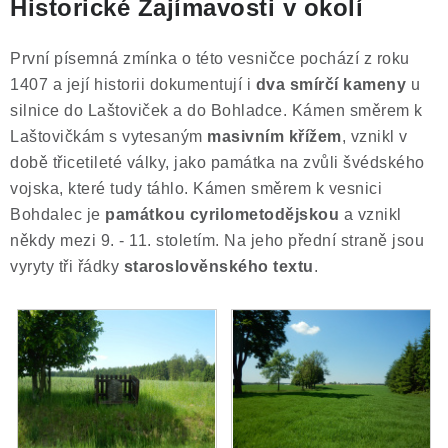
Historické Zajímavosti v okolí
První písemná zmínka o této vesničce pochází z roku
1407 a její historii dokumentují i
dva smírčí kameny
u
silnice do Laštoviček a do Bohladce. Kámen směrem k
Laštovičkám s vytesaným
masivním křížem
, vznikl v
době třicetileté války, jako památka na zvůli švédského
vojska, které tudy táhlo. Kámen směrem k vesnici
Bohdalec je
památkou cyrilometodějskou
a vznikl
někdy mezi 9. - 11. stoletím. Na jeho přední straně jsou
vyryty tři řádky
staroslověnského textu
.