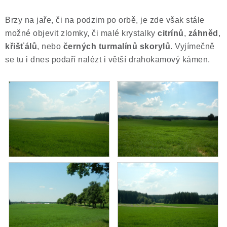
Brzy na jaře, či na podzim po orbě, je zde však stále
možné objevit zlomky, či malé krystalky
citrínů
,
záhněd
,
křišťálů
, nebo
černých turmalínů skorylů
. Vyjímečně
se tu i dnes podaří nalézt i větší drahokamový kámen.