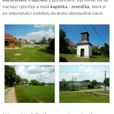
občerstvení
a
obchod
s potravinami. Uprostřed vsi se
Poučení o právu na odstoupení od smlouvy
nachází rybníček a malá
kaplička - zvonička
, která je
po rekonstrukci ozdobou do kruhu obestavěné návsi.