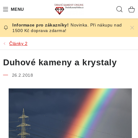
Přejít
Hleda
na
obsah
Novinka. Při nákupu nad
ČESKÉ KAMENY
1500 Kč doprava zdarma!
ŠPERKY
Články 2
KAMENY ZE SVĚTA
Duhové kameny a krystaly
BROUŠENÉ
26.2.2018
SLEVY
ÚČINKY
KRYSTALY