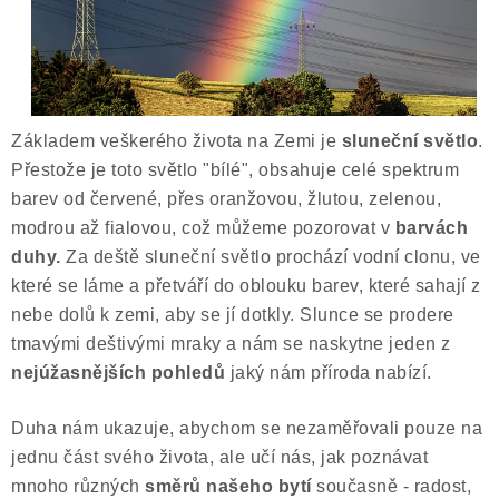
ČLÁNKY
NALEZIŠTĚ
NÁŠ PŘÍBĚH
Základem veškerého života na Zemi je
sluneční světlo
.
Přestože je toto světlo "bílé", obsahuje celé spektrum
VIDEOGALERIE
barev od červené, přes oranžovou, žlutou, zelenou,
modrou až fialovou, což můžeme pozorovat v
barvách
KONTAKT
duhy.
Za deště sluneční světlo prochází vodní clonu, ve
které se láme a přetváří do oblouku barev, které sahají z
MISTROVSKÉ KRYSTALY
nebe dolů k zemi, aby se jí dotkly. Slunce se prodere
tmavými deštivými mraky a nám se naskytne jeden z
Obchodní podmínky
Puncovní značky
nejúžasnějších pohledů
jaký nám příroda nabízí.
Ochrana osobních údajů
Výkup minerálů a drahých kamenů
Duha nám ukazuje, abychom se nezaměřovali pouze na
jednu část svého života, ale učí nás, jak poznávat
Formulář pro uplatnění reklamace
mnoho různých
směrů našeho bytí
současně - radost,
Formulář pro odstoupení od smlouvy