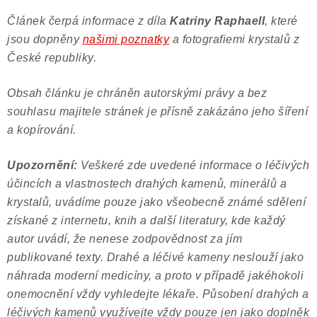
Článek čerpá informace z díla
Katriny Raphaell
, které
jsou dopněny
našimi poznatky
a fotografiemi krystalů z
České republiky.
Obsah článku je chráněn autorskými právy a bez
souhlasu majitele stránek je přísně zakázáno jeho šíření
a kopírování.
Upozornění:
Veškeré zde uvedené informace o léčivých
účincích a vlastnostech drahých kamenů, minerálů a
krystalů, uvádíme pouze jako všeobecně známé sdělení
získané z internetu, knih a další literatury, kde každý
autor uvádí, že nenese zodpovědnost za jím
publikované texty. Drahé a léčivé kameny neslouží jako
náhrada moderní medicíny, a proto v případě jakéhokoli
onemocnění vždy vyhledejte lékaře. Působení drahých a
léčivých kamenů využívejte vždy pouze jen jako doplněk