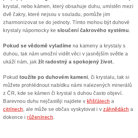
krystal, nebo kámen, který obsahuje duhu, umístěn mezi
dvě čakry, které nejsou v souladu, pomůže jim
zharmonizovat se do jednoty. Tímto mohou být duhové
krystaly nápomocky ke
sloučení čakrového systému
.
Pokud se vědomě vyladíme
na kameny a krystaly s
duhou, tak nám umožní vidět věci v jasnějším světle a
ukáží nám, jak
žít radostný a spokojený život.
Pokud
toužíte po duhovém kameni
, či krystalu, tak si
můžete prohlédnout nabídku námi nalezených minerálů
z ČR, kde se kámen či krystal s duhou často objeví.
Barevnou duhu nejčastěji najdete v
křišťálech
a
citrínech
, ale může se občas vyskytovat i v
záhnědách
a
dokonce i
růženínech
.