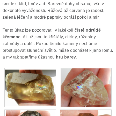
smutek, klid, hněv atd. Barevné duhy obsahují vše v
Poučení o právu na odstoupení od smlouvy
dokonalé vyváženosti. Růžová až červená je radost,
zelená léčení a modré paprsky odráží pokoj a mír.
Tento úkaz lze pozorovat i v jakékoli
čisté odrůdě
křemene
. Ať už jsou to křišťály, citríny, růženíny,
záhnědy a další. Pokud těmito kameny necháme
prostupovat sluneční světlo, může docházet k jeho lomu,
a my tak spatříme úžasnou
hru barev
.