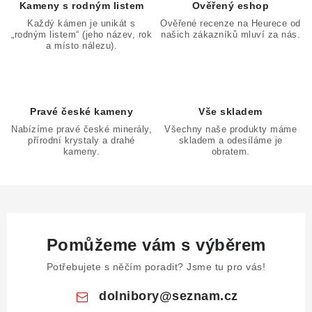
i
Kameny s rodným listem
Ověřený eshop
s
Každý kámen je unikát s
Ověřené recenze na Heurece od
„rodným listem“ (jeho název, rok
našich zákazníků mluví za nás.
u
a místo nálezu).
Pravé české kameny
Vše skladem
Nabízíme pravé české minerály,
Všechny naše produkty máme
přírodní krystaly a drahé
skladem a odesíláme je
kameny.
obratem.
Pomůžeme vám s výběrem
Potřebujete s něčím poradit? Jsme tu pro vás!
dolnibory
@
seznam.cz