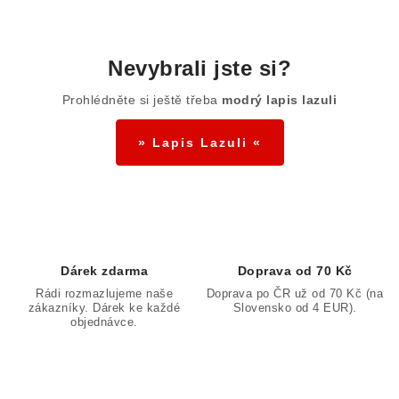
O
v
Nevybrali jste si?
l
Prohlédněte si ještě třeba
modrý lapis lazuli
á
d
» Lapis Lazuli «
a
c
í
p
r
v
Dárek zdarma
Doprava od 70 Kč
k
Rádi rozmazlujeme naše
Doprava po ČR už od 70 Kč (na
zákazníky. Dárek ke každé
Slovensko od 4 EUR).
y
objednávce.
v
ý
p