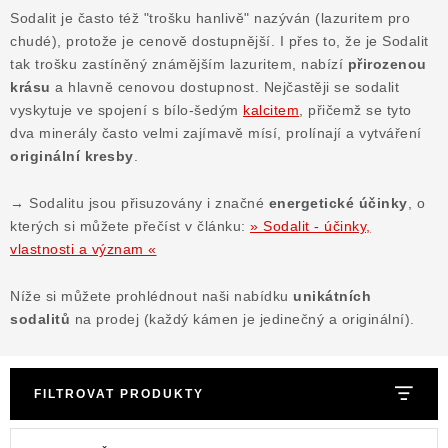
Sodalit je často též "trošku hanlivě" nazýván (lazuritem pro
Poučení o právu na odstoupení od smlouvy
chudé), protože je cenově dostupnější. I přes to, že je Sodalit
tak trošku zastíněný známějším lazuritem, nabízí
přirozenou
krásu
a hlavně cenovou dostupnost.
Nejčastěji se sodalit
vyskytuje ve spojení s bílo-šedým
kalcitem
, přičemž se tyto
dva minerály často velmi zajímavě mísí, prolínají a vytváření
originální kresby
.
→ Sodalitu jsou přisuzovány i značné
energetické účinky
, o
kterých si můžete přečíst v článku:
» Sodalit - účinky,
vlastnosti a význam «
Níže si můžete prohlédnout naši nabídku
unikátních
sodalitů
na prodej (každý kámen je jedinečný a originální).
FILTROVAT PRODUKTY
V
Ř