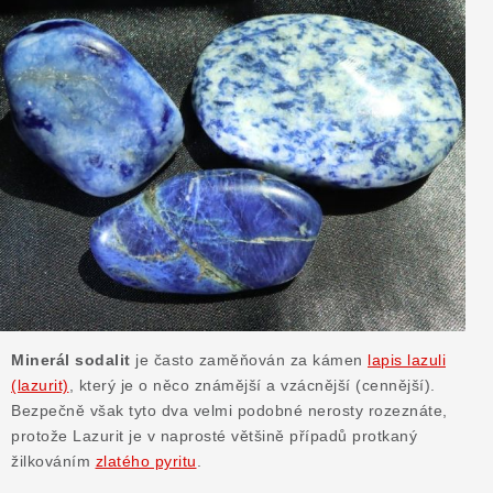
ČLÁNKY
NALEZIŠTĚ
NÁŠ PŘÍBĚH
VIDEOGALERIE
KONTAKT
MISTROVSKÉ KRYSTALY
Obchodní podmínky
Puncovní značky
Minerál sodalit
je často zaměňován za kámen
lapis lazuli
Ochrana osobních údajů
(lazurit)
, který je o něco známější a vzácnější (cennější).
Bezpečně však tyto dva velmi podobné nerosty rozeznáte,
Výkup minerálů a drahých kamenů
protože Lazurit je v naprosté většině případů protkaný
Formulář pro uplatnění reklamace
žilkováním
zlatého pyritu
.
Formulář pro odstoupení od smlouvy