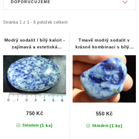
DOPORUČUJEME
ý
a
p
z
i
e
Stránka
1
z
1
-
6
položek celkem
s
n
p
í
Modrý sodalit / bílý kalcit -
Tmavě modrý sodalit v
zajímavá a estetická
krásné kombinaci s bílým
r
p
kombinace
kalcitem
o
r
d
o
u
d
k
u
t
k
ů
t
ů
750 Kč
550 Kč
(1 ks)
(1 ks)
Skladem
Skladem