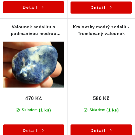
Detail
Detail
Valounek sodalitu s
Královsky modrý sodalit -
podmanivou modrou
Tromlovaný valounek
barvou
470 Kč
580 Kč
(1 ks)
(1 ks)
Skladem
Skladem
Detail
Detail