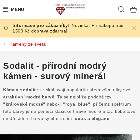
Přejít
Hleda
na
obsah
Novinka. Při nákupu nad
ČESKÉ KAMENY
1500 Kč doprava zdarma!
ŠPERKY
Kameny ze světa
KAMENY ZE SVĚTA
Sodalit - přírodní modrý
kámen - surový minerál
BROUŠENÉ
Kámen sodalit
si získal svoji popularitu především díky své
SLEVY
atraktivní modré barvě
. Ta se nejblíže podobá tzv.
"královské modré"
nebo-li
"royal blue"
, přičemž spektrum
ÚČINKY
této barvy je na pomezí klasické tmavě modré a tzv. kobaltové
modři. Jde o barvu symbolizující
luxus a eleganci
.
KRYSTALY