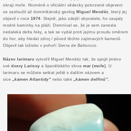
okraji moře. Nicméně o oficiální vědecky potvrzené objevení
Poučení o právu na odstoupení od smlouvy
se zasloužil až dominikánský geolog
Miguel Mendéz
, který jej
objevil v roce
1974
. Stejně, jako zdejší obyvatele, ho zaujaly
modré kamínky na pláži. Domníval se, že je sem zanesla
nedaleká delta řeky, a tak se vydal proti jejímu proudu směrem
do hor, aby hledat zdroj / původ těchto zajímavých kamenů.
Objevil tak ložisko v pohoří
Sierra de Bahoruco
.
Název larimaru
vytvořil Miguel Mendéz tak, že spojit jméno
své
dcery Larissy
a španělského slova
mar (moře)
.
U
larimaru se můžete setkat ještě s dalším názvem a
sice
„kámen Atlantidy”
nebo také
„kámen delfínů”
.