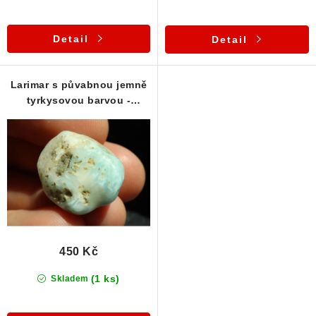
Detail
Detail
Larimar s půvabnou jemně
tyrkysovou barvou -
Tromlovaný valounek
450 Kč
(1 ks)
Skladem