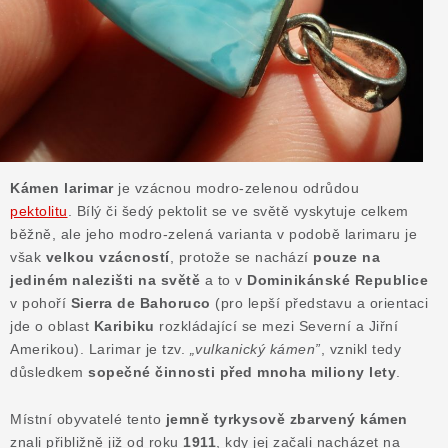
ČLÁNKY
NALEZIŠTĚ
NÁŠ PŘÍBĚH
VIDEOGALERIE
Kámen larimar
je vzácnou modro-zelenou odrůdou
KONTAKT
pektolitu
.
Bílý či šedý pektolit se ve světě vyskytuje celkem
běžně, ale jeho modro-zelená varianta v podobě larimaru je
však
velkou vzácností
, protože se nachází
pouze na
MISTROVSKÉ KRYSTALY
jediném nalezišti na světě
a to v
Dominikánské Republice
v pohoří
Sierra de Bahoruco
(pro lepší představu a orientaci
Obchodní podmínky
Puncovní značky
jde o oblast
Karibiku
rozkládající se mezi Severní a Jiřní
Amerikou).
Larimar je tzv.
„vulkanický kámen”
, vznikl tedy
Ochrana osobních údajů
důsledkem
sopečné činnosti před mnoha miliony lety
.
Výkup minerálů a drahých kamenů
Formulář pro uplatnění reklamace
Místní obyvatelé tento
jemně tyrkysově zbarvený kámen
znali přibližně již od roku
1911
, kdy jej začali nacházet na
Formulář pro odstoupení od smlouvy