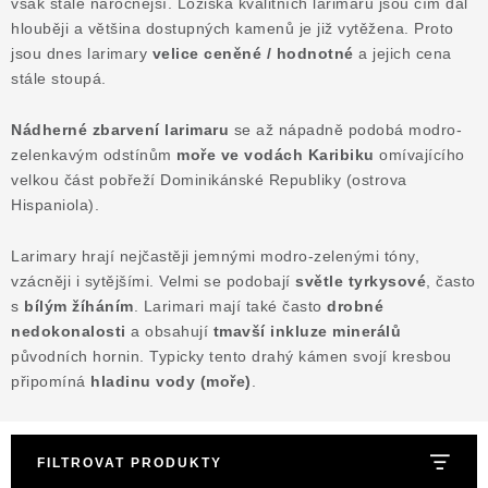
však stále náročnější. Ložiska kvalitních larimarů jsou čím dál
hlouběji a většina dostupných kamenů je již vytěžena. Proto
jsou dnes larimary
velice ceněné / hodnotné
a jejich cena
stále stoupá.
Nádherné zbarvení larimaru
se až nápadně podobá modro-
zelenkavým odstínům
moře ve vodách Karibiku
omívajícího
velkou část pobřeží Dominikánské Republiky (ostrova
Hispaniola).
Larimary hrají nejčastěji jemnými modro-zelenými tóny,
vzácněji i sytějšími. Velmi se podobají
světle tyrkysové
, často
s
bílým žíháním
. Larimari mají také často
drobné
nedokonalosti
a obsahují
tmavší inkluze minerálů
původních hornin. Typicky tento drahý kámen svojí kresbou
připomíná
hladinu vody (moře)
.
FILTROVAT PRODUKTY