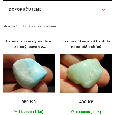
V
Ř
DOPORUČUJEME
ý
a
p
z
i
e
Stránka
1
z
1
-
3
položek celkem
s
n
p
í
Larimar - vzácný modro-
Larimar / kámen Atlantidy
zelený kámen z
nebo též delfínů
r
p
Dominikánské republiky
o
r
d
o
u
d
k
u
t
k
ů
t
ů
950 Kč
490 Kč
(1 ks)
(1 ks)
Skladem
Skladem