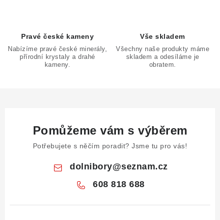
v
ý
p
Pravé české kameny
Vše skladem
i
Nabízíme pravé české minerály,
Všechny naše produkty máme
s
přírodní krystaly a drahé
skladem a odesíláme je
u
kameny.
obratem.
Pomůžeme vám s výběrem
Potřebujete s něčím poradit? Jsme tu pro vás!
dolnibory
@
seznam.cz
608 818 688