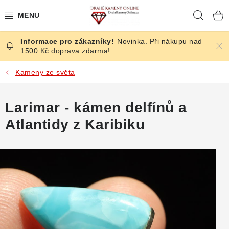
Přejít
Hleda
na
obsah
Novinka. Při nákupu nad
ČESKÉ KAMENY
1500 Kč doprava zdarma!
ŠPERKY
Kameny ze světa
KAMENY ZE SVĚTA
Larimar - kámen delfínů a
Atlantidy z Karibiku
BROUŠENÉ
SLEVY
ÚČINKY
KRYSTALY