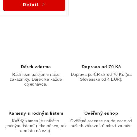
Detail
O
v
l
á
d
Dárek zdarma
Doprava od 70 Kč
a
Rádi rozmazlujeme naše
Doprava po ČR už od 70 Kč (na
zákazníky. Dárek ke každé
Slovensko od 4 EUR).
c
objednávce.
í
p
r
v
Kameny s rodným listem
Ověřený eshop
k
Každý kámen je unikát s
Ověřené recenze na Heurece od
„rodným listem“ (jeho název, rok
našich zákazníků mluví za nás.
y
a místo nálezu).