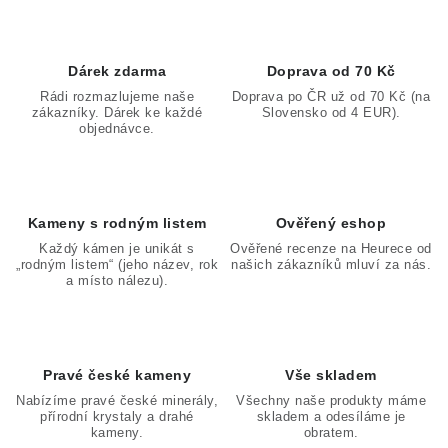
n
d
k
a
o
c
Dárek zdarma
Doprava od 70 Kč
v
í
Rádi rozmazlujeme naše
Doprava po ČR už od 70 Kč (na
á
zákazníky. Dárek ke každé
Slovensko od 4 EUR).
p
n
objednávce.
r
í
v
k
y
Kameny s rodným listem
Ověřený eshop
v
Každý kámen je unikát s
Ověřené recenze na Heurece od
„rodným listem“ (jeho název, rok
našich zákazníků mluví za nás.
ý
a místo nálezu).
p
i
s
Pravé české kameny
Vše skladem
u
Nabízíme pravé české minerály,
Všechny naše produkty máme
přírodní krystaly a drahé
skladem a odesíláme je
kameny.
obratem.