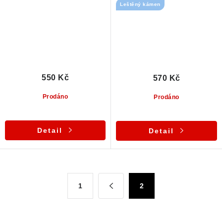
Leštěný kámen
550 Kč
570 Kč
Prodáno
Prodáno
Detail
Detail
O
S
1
2
t
v
r
l
á
á