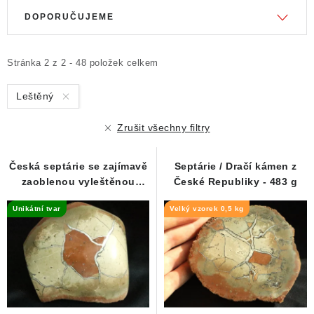
V
Ř
DOPORUČUJEME
ý
a
p
z
i
e
Stránka
2
z
2
-
48
položek celkem
s
n
Leštěný
p
í
r
p
Zrušit všechny filtry
o
r
d
o
Česká septárie se zajímavě
Septárie / Dračí kámen z
u
d
zaoblenou vyleštěnou
České Republiky - 483 g
plochou - 255 g
k
u
Unikátní tvar
Velký vzorek 0,5 kg
t
k
ů
t
ů