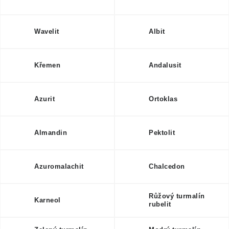
Wavelit
Albit
Křemen
Andalusit
Azurit
Ortoklas
Almandin
Pektolit
Azuromalachit
Chalcedon
Růžový turmalín
Karneol
rubelit