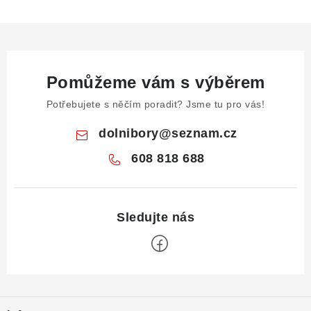
Pomůžeme vám s výběrem
Potřebujete s něčím poradit? Jsme tu pro vás!
dolnibory
@
seznam.cz
608 818 688
Z
á