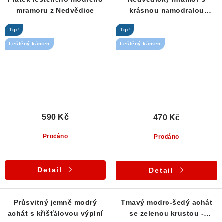
mramoru z Nedvědice
krásnou namodralou
barvou - leštěný plátek
Tip!
Tip!
Leštěný kámen
Leštěný kámen
590 Kč
470 Kč
Prodáno
Prodáno
Detail
Detail
Průsvitný jemně modrý
Tmavý modro-šedý achát
achát s křišťálovou výplní
se zelenou krustou -