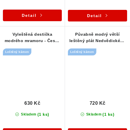
Detail
Detail
Vyleštěná destička
Půvabně modrý větší
modrého mramoru - Český
leštěný plát Nedvědického
kámen
mramoru
Leštěný kámen
Leštěný kámen
630 Kč
720 Kč
(1 ks)
(1 ks)
Skladem
Skladem