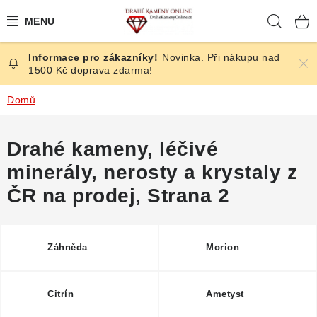
Přejít
Hleda
na
obsah
Novinka. Při nákupu nad
ČESKÉ KAMENY
1500 Kč doprava zdarma!
ŠPERKY
Domů
KAMENY ZE SVĚTA
Drahé kameny, léčivé
minerály, nerosty a krystaly z
BROUŠENÉ
ČR na prodej
, Strana 2
SLEVY
ÚČINKY
Záhněda
Morion
KRYSTALY
Citrín
Ametyst