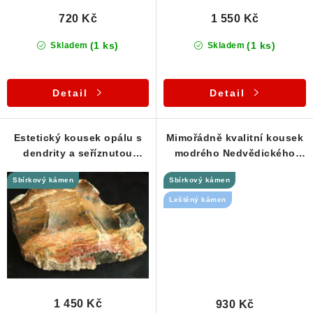
720 Kč
1 550 Kč
(1 ks)
(1 ks)
Skladem
Skladem
Detail
Detail
Estetický kousek opálu s
Mimořádně kvalitní kousek
dendrity a seříznutou
modrého Nedvědického
plochou - Slovensko
mramoru
Sbírkový kámen
Sbírkový kámen
Leštěný kámen
1 450 Kč
930 Kč