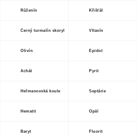
ČLÁNKY
Růženín
Křišťál
NALEZIŠTĚ
Černý turmalín skoryl
Vltavín
NÁŠ PŘÍBĚH
VIDEOGALERIE
Olivín
Epidot
KONTAKT
Achát
Pyrit
MISTROVSKÉ KRYSTALY
Heřmanovská koule
Septárie
Obchodní podmínky
Puncovní značky
Ochrana osobních údajů
Hematit
Opál
Výkup minerálů a drahých kamenů
Formulář pro uplatnění reklamace
Baryt
Fluorit
Formulář pro odstoupení od smlouvy