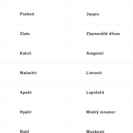
Poučení o právu na odstoupení od smlouvy
Prehnit
Jaspis
Zlato
Zkamenělé dřevo
Kalcit
Aragonit
Malachit
Limonit
Apatit
Lepidolit
Hyalit
Modrý mramor
Rutil
Muskovit