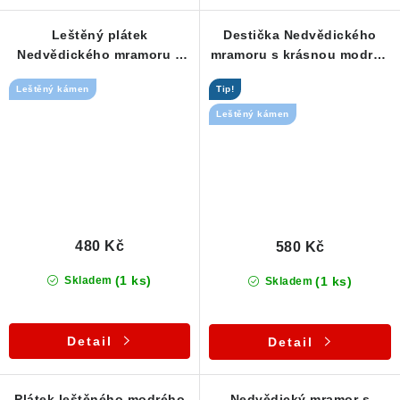
Leštěný plátek
Destička Nedvědického
Nedvědického mramoru s
mramoru s krásnou modrou
obláčkově modrou barvou
barvou
Leštěný kámen
Tip!
Leštěný kámen
480 Kč
580 Kč
(1 ks)
(1 ks)
Skladem
Skladem
Detail
Detail
Plátek leštěného modrého
Nedvědický mramor s