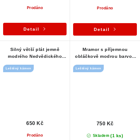
Prodáno
Prodáno
Detail
Detail
Silný větší plát jemně
Mramor s příjemnou
modrého Nedvědického
obláčkově modrou barvou
mramoru
a decentní kresbou
Leštěný kámen
Leštěný kámen
650 Kč
750 Kč
(1 ks)
Prodáno
Skladem