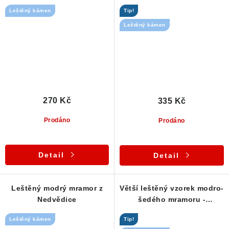
průsvitný kámen
Leštěný kámen
Tip!
Leštěný kámen
270 Kč
335 Kč
Prodáno
Prodáno
Detail
Detail
Leštěný modrý mramor z
Větší leštěný vzorek modro-
Nedvědice
šedého mramoru -
Nedvědice
Leštěný kámen
Tip!