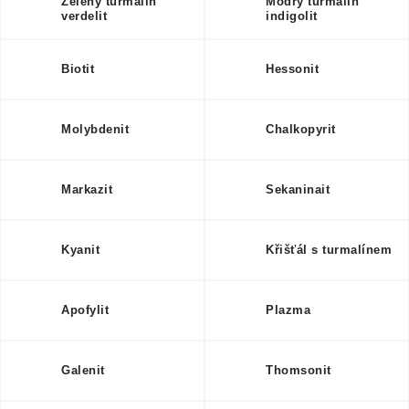
Zelený turmalín
Modrý turmalín
verdelit
indigolit
Biotit
Hessonit
Molybdenit
Chalkopyrit
Markazit
Sekaninait
Kyanit
Křišťál s turmalínem
Apofylit
Plazma
Galenit
Thomsonit