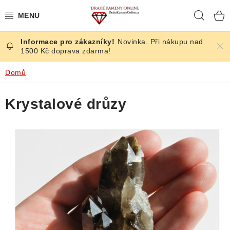
Přejít
Hleda
na
obsah
Novinka. Při nákupu nad
ČESKÉ KAMENY
1500 Kč doprava zdarma!
ŠPERKY
Domů
KAMENY ZE SVĚTA
Krystalové drůzy
BROUŠENÉ
SLEVY
ÚČINKY
KRYSTALY