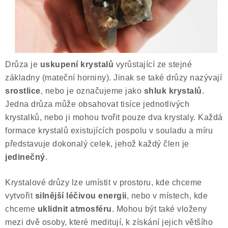
ČLÁNKY
NALEZIŠTĚ
NÁŠ PŘÍBĚH
Drůza je
uskupení krystalů
vyrůstající ze stejné
základny (mateční horniny). Jinak se také drůzy nazývají
VIDEOGALERIE
srostlice
, nebo je označujeme jako
shluk krystalů
.
Jedna drůza může obsahovat tisíce jednotlivých
KONTAKT
krystalků, nebo ji mohou tvořit pouze dva krystaly. Každá
formace krystalů existujících pospolu v souladu a míru
MISTROVSKÉ KRYSTALY
představuje dokonalý celek, jehož každý člen je
jedinečný
.
Obchodní podmínky
Puncovní značky
Ochrana osobních údajů
Krystalové drůzy lze umístit v prostoru, kde chceme
Výkup minerálů a drahých kamenů
vytvořit
silnější léčivou energii
, nebo v místech, kde
chceme
uklidnit atmosféru
. Mohou být také vloženy
Formulář pro uplatnění reklamace
mezi dvě osoby, které meditují, k získání jejich většího
Formulář pro odstoupení od smlouvy