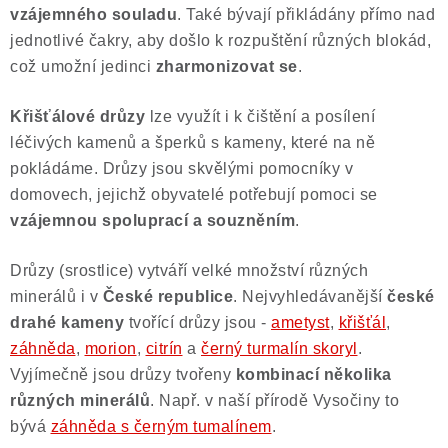
vzájemného souladu
. Také bývají přikládány přímo nad
Poučení o právu na odstoupení od smlouvy
jednotlivé čakry, aby došlo k rozpuštění různých blokád,
což umožní jedinci
zharmonizovat se
.
Křišťálové drůzy
lze využít i k čištění a posílení
léčivých kamenů a šperků s kameny, které na ně
pokládáme. Drůzy jsou skvělými pomocníky v
domovech, jejichž obyvatelé potřebují pomoci se
vzájemnou spoluprací a souzněním
.
Drůzy (srostlice) vytváří velké množství různých
minerálů i v
České republice
. Nejvyhledávanější
české
drahé kameny
tvořící drůzy jsou -
ametyst
,
křišťál
,
záhněda
,
morion
,
citrín
a
černý turmalín skoryl
.
Vyjímečně jsou drůzy tvořeny
kombinací několika
různých minerálů
. Např. v naší přírodě Vysočiny to
bývá
záhněda s černým tumalínem
.