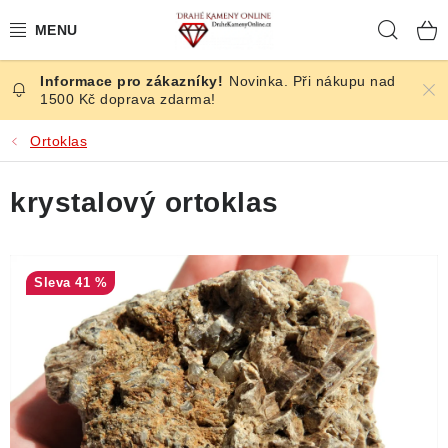
Přejít
Hleda
na
obsah
Novinka. Při nákupu nad
ČESKÉ KAMENY
1500 Kč doprava zdarma!
ŠPERKY
Ortoklas
KAMENY ZE SVĚTA
krystalový ortoklas
BROUŠENÉ
41 %
SLEVY
ÚČINKY
KRYSTALY