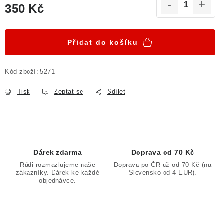
350 Kč
Poučení o právu na odstoupení od smlouvy
Měrná cena:
Přidat do košíku
Kód zboží:
5271
Tisk
Zeptat se
Sdílet
Dárek zdarma
Doprava od 70 Kč
Rádi rozmazlujeme naše
Doprava po ČR už od 70 Kč (na
zákazníky. Dárek ke každé
Slovensko od 4 EUR).
objednávce.