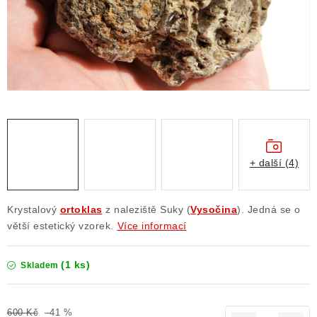
ČLÁNKY
NALEZIŠTĚ
NÁŠ PŘÍBĚH
VIDEOGALERIE
KONTAKT
+ další (4)
MISTROVSKÉ KRYSTALY
Krystalový
ortoklas
z naleziště Suky (
Vysočina
). Jedná se o
Obchodní podmínky
Puncovní značky
větší estetický vzorek.
Více informací
Ochrana osobních údajů
(1 ks)
Skladem
Výkup minerálů a drahých kamenů
Formulář pro uplatnění reklamace
600 Kč
–41 %
Formulář pro odstoupení od smlouvy