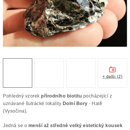
ČLÁNKY
NALEZIŠTĚ
NÁŠ PŘÍBĚH
VIDEOGALERIE
KONTAKT
MISTROVSKÉ KRYSTALY
+ další (2)
Obchodní podmínky
Puncovní značky
Pohledný vzorek
přírodního biotitu
pocházející z
Ochrana osobních údajů
uznávané šutrácké lokality
Dolní Bory
- Hatě
Výkup minerálů a drahých kamenů
(Vysočina).
Formulář pro uplatnění reklamace
Jedná se o
menší až středně velký estetický kousek
Formulář pro odstoupení od smlouvy