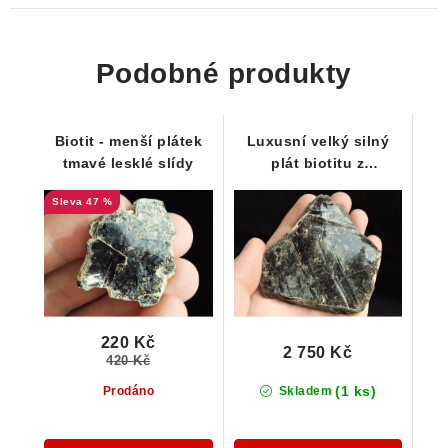
Podobné produkty
Biotit - menší plátek
Luxusní velký silný
tmavé lesklé slídy
plát biotitu z
historického nálezu -
47 %
Sběratelská záležitost
- Krupka
220 Kč
2 750 Kč
420 Kč
(1 ks)
Prodáno
Skladem