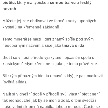
biotitu
, který má typickou
černou barvu
a
lesklý
Poučení o právu na odstoupení od smlouvy
povrch
.
Můžete jej zde obdivovat ve formě krusty lupenitých
krystalů na křemenné základně.
Tento minerál je mezi lidmi známý spíše pod svým
neodborným názvem a sice jako
tmavá slída
.
Biotit se v naší přírodě vyskytuje nejčastěji spolu s
klasickým šedým křemenem, jako je tomu právě zde.
Blízkým příbuzným biotitu (tmavé slídy) je pak muskovit
(světlá slída).
Najít si v dnešní době v přírodě svůj vlastní biotit není
tak jednoduché jak by se mohlo zdát, o tom svědčí i
naše velmi skromná nabídka tohoto nerostu. Často se