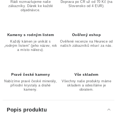
Rádi rozmazlujeme naše
Doprava po ČR už od 70 Kč (na
zákazníky. Dárek ke každé
Slovensko od 4 EUR).
objednávce.
Kameny s rodným listem
Ověřený eshop
Každý kámen je unikát s
Ověřené recenze na Heurece od
„rodným listem“ (jeho název, rok
našich zákazníků mluví za nás.
a místo nálezu).
Pravé české kameny
Vše skladem
Nabízíme pravé české minerály,
Všechny naše produkty máme
přírodní krystaly a drahé
skladem a odesíláme je
kameny.
obratem.
Popis produktu