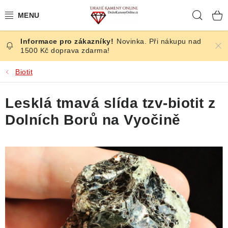
Přejít
Hleda
na
obsah
Novinka. Při nákupu nad
ČESKÉ KAMENY
1500 Kč doprava zdarma!
ŠPERKY
Biotit
KAMENY ZE SVĚTA
Lesklá tmavá slída tzv-biotit z
Dolních Borů na Vyočině
BROUŠENÉ
SLEVY
ÚČINKY
KRYSTALY