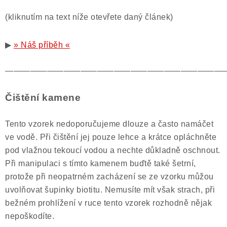
(kliknutím na text níže otevřete daný článek)
▶
» Náš příběh «
——————————————————————————
Čištění kamene
Tento vzorek nedoporučujeme dlouze a často namáčet
ve vodě. Při čištění jej pouze lehce a krátce opláchněte
pod vlažnou tekoucí vodou a nechte důkladně oschnout.
Při manipulaci s tímto kamenem buďtě také šetrní,
protože při neopatrném zacházení se ze vzorku můžou
uvolňovat šupinky biotitu. Nemusíte mít však strach, při
bežném prohlížení v ruce tento vzorek rozhodně nějak
nepoškodíte.