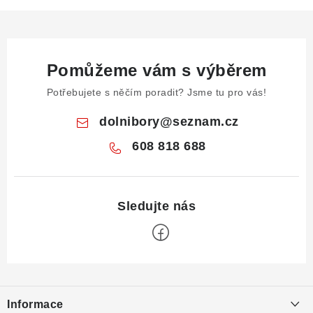
Pomůžeme vám s výběrem
Potřebujete s něčím poradit? Jsme tu pro vás!
dolnibory
@
seznam.cz
608 818 688
Z
á
Informace
p