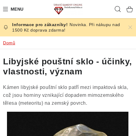
Přejít
Hleda
na
obsah
Novinka. Při nákupu nad
ČESKÉ KAMENY
1500 Kč doprava zdarma!
ŠPERKY
Domů
KAMENY ZE SVĚTA
Libyjské pouštní sklo - účinky,
vlastnosti, význam
BROUŠENÉ
Kámen libyjské pouštní sklo patří mezi impaktová skla,
SLEVY
což jsou horniny vznikající dopadem mimozemského
tělesa (meteoritu) na zemský povrch.
ÚČINKY
KRYSTALY