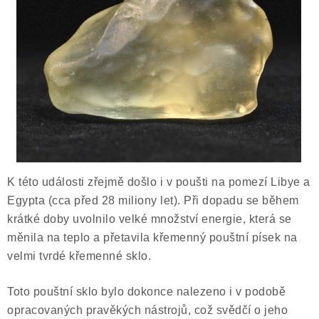
ČLÁNKY
NALEZIŠTĚ
NÁŠ PŘÍBĚH
VIDEOGALERIE
KONTAKT
K této události zřejmě došlo i v poušti na pomezí Libye a
MISTROVSKÉ KRYSTALY
Egypta (cca před 28 miliony let). Při dopadu se během
krátké doby uvolnilo velké množství energie, která se
Obchodní podmínky
Puncovní značky
měnila na teplo a přetavila křemenný pouštní písek na
Ochrana osobních údajů
velmi tvrdé křemenné sklo.
Výkup minerálů a drahých kamenů
Toto pouštní sklo bylo dokonce nalezeno i v podobě
Formulář pro uplatnění reklamace
opracovaných pravěkých nástrojů, což svědčí o jeho
Formulář pro odstoupení od smlouvy