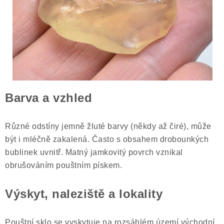
Barva a vzhled
Různé odstíny jemně žluté barvy (někdy až čiré), může
být i mléčně zakalená. Často s obsahem drobounkých
bublinek uvnitř. Matný jamkovitý povrch vznikal
obrušováním pouštním pískem.
Výskyt, naleziště a lokality
Pouštní sklo se vyskytuje na rozsáhlém území východní