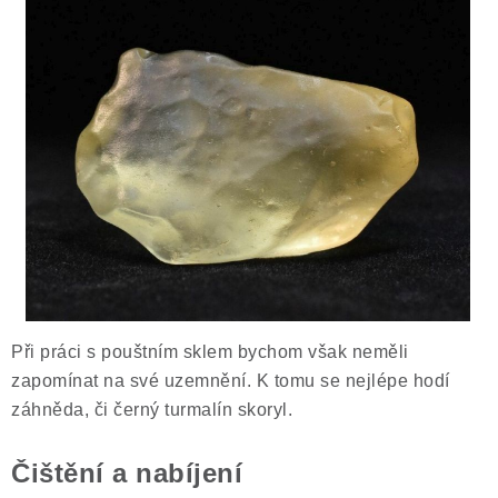
Při práci s pouštním sklem bychom však neměli
zapomínat na své uzemnění. K tomu se nejlépe hodí
záhněda, či černý turmalín skoryl.
Čištění a nabíjení