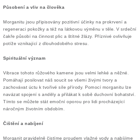
ČLÁNKY
Působení a vliv na člověka
NALEZIŠTĚ
Morganitu jsou připisovány pozitivní účinky na prokrvení a
regeneraci pokožky a též na látkovou výměnu v těle. V srdeční
NÁŠ PŘÍBĚH
čakře působí na činnost plic a štítné žlázy. Příznivé ovlivňuje
potíže vznikající z dlouhodobého stresu.
VIDEOGALERIE
Spirituální význam
KONTAKT
Vibrace tohoto růžového kamene jsou velmi lehké a něžné.
Pomáhají posilovat náš soucit se všemi živými tvory a
MISTROVSKÉ KRYSTALY
zachovávat úctu k tvořivé síle přírody.
Pomocí morganitu lze
navázat spojení s anděly a přilákat k sobě duchovní bohatství.
Obchodní podmínky
Puncovní značky
Tímto se můžete stát emoční oporou pro lidi procházející
náročným životním obdobím.
Ochrana osobních údajů
Výkup minerálů a drahých kamenů
Čištění a nabíjení
Formulář pro uplatnění reklamace
Formulář pro odstoupení od smlouvy
Morganit pravidelně čistíme proudem vlažné vody a nabíjíme