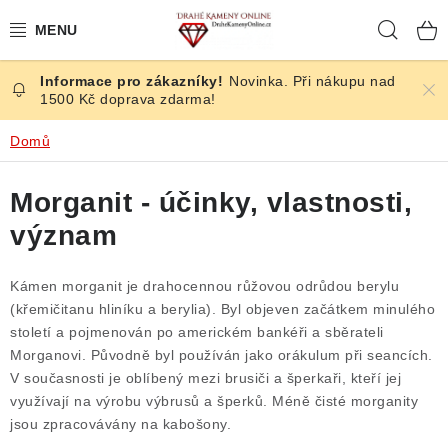
Přejít
Hleda
na
obsah
Novinka. Při nákupu nad
ČESKÉ KAMENY
1500 Kč doprava zdarma!
ŠPERKY
Domů
KAMENY ZE SVĚTA
Morganit - účinky, vlastnosti,
význam
BROUŠENÉ
Kámen morganit je drahocennou růžovou odrůdou berylu
SLEVY
(křemičitanu hliníku a berylia). Byl objeven začátkem minulého
století a pojmenován po americkém bankéři a sběrateli
ÚČINKY
Morganovi. Původně byl používán jako orákulum při seancích.
V současnosti je oblíbený mezi brusiči a šperkaři, kteří jej
KRYSTALY
využívají na výrobu výbrusů a šperků. Méně čisté morganity
jsou zpracovávány na kabošony.