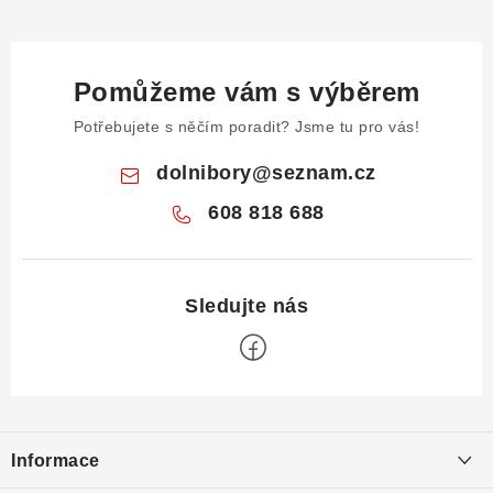
Pomůžeme vám s výběrem
Potřebujete s něčím poradit? Jsme tu pro vás!
dolnibory
@
seznam.cz
608 818 688
Z
á
Informace
p