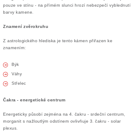
pouze ve stínu - na přímém slunci hrozí nebezpečí vyblednutí
Poučení o právu na odstoupení od smlouvy
barvy kamene.
Znamení zvěrokruhu
Z astrologického hlediska je tento kámen přiřazen ke
znamením:
Býk
Váhy
Střelec
Čakra - energetické centrum
Energeticky působí zejména na 4. čakru - srdeční centrum,
morganit s nažloutlým odstínem ovlivňuje 3. čakru - solar
plexus.