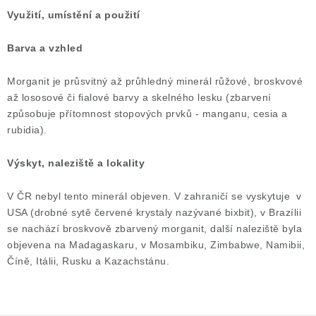
Využití, umístění a použití
Barva a vzhled
Morganit je průsvitný až průhledný minerál růžové, broskvové
až lososové či fialové barvy a skelného lesku (zbarvení
způsobuje přítomnost stopových prvků - manganu, cesia a
rubidia).
Výskyt, naleziště a lokality
V ČR nebyl tento minerál objeven. V zahraničí se vyskytuje v
USA (drobné sytě červené krystaly nazývané bixbit), v Brazílii
se nachází broskvově zbarvený morganit, další naleziště byla
objevena na Madagaskaru, v Mosambiku, Zimbabwe, Namibii,
Číně, Itálii, Rusku a Kazachstánu.