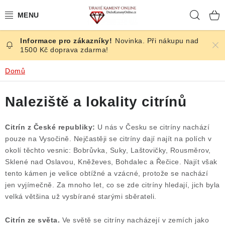
Přejít
Hleda
na
obsah
Novinka. Při nákupu nad
ČESKÉ KAMENY
1500 Kč doprava zdarma!
ŠPERKY
Domů
KAMENY ZE SVĚTA
Naleziště a lokality citrínů
BROUŠENÉ
Citrín z České republiky:
U nás v Česku se citríny nachází
pouze na Vysočině. Nejčastěji se citríny dají najít na polích v
SLEVY
okolí těchto vesnic: Bobrůvka, Suky, Laštovičky, Rousměrov,
Sklené nad Oslavou, Kněževes, Bohdalec a Řečice. Najít však
ÚČINKY
tento kámen je velice obtížné a vzácné, protože se nachází
jen vyjímečně. Za mnoho let, co se zde citríny hledají, jich byla
velká většina už vysbírané starými sběrateli.
KRYSTALY
Citrín ze světa.
Ve světě se citríny nacházejí v zemích jako