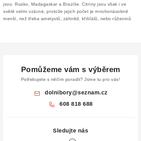
ČLÁNKY
jsou: Rusko, Madagaskar a Brazílie. Citríny jsou však i ve
světě velmi vzácné, protože jejich počet je mnohonásobně
NALEZIŠTĚ
menší, než třeba ametystů, záhněd, křišťálů, nebo růženinů
NÁŠ PŘÍBĚH
VIDEOGALERIE
KONTAKT
Pomůžeme vám s výběrem
Potřebujete s něčím poradit? Jsme tu pro vás!
MISTROVSKÉ KRYSTALY
dolnibory
@
seznam.cz
Obchodní podmínky
Puncovní značky
608 818 688
Ochrana osobních údajů
Výkup minerálů a drahých kamenů
Formulář pro uplatnění reklamace
Formulář pro odstoupení od smlouvy