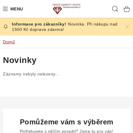
Přejít
Hleda
na
obsah
Novinka. Při nákupu nad
ČESKÉ KAMENY
1500 Kč doprava zdarma!
ŠPERKY
Domů
KAMENY ZE SVĚTA
Novinky
BROUŠENÉ
Záznamy nebyly nalezeny...
SLEVY
ÚČINKY
KRYSTALY
Pomůžeme vám s výběrem
Potřebujete s něčím poradit? Jsme tu pro vás!