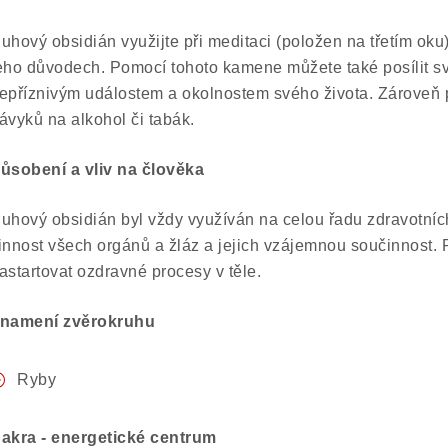
uhový obsidián využijte při meditaci (položen na třetím ok
eho důvodech. Pomocí tohoto kamene můžete také posílit svoj
epříznivým událostem a okolnostem svého života. Zároveň p
ávyků na alkohol či tabák.
ůsobení a vliv na člověka
uhový obsidián byl vždy využíván na celou řadu zdravotníc
innost všech orgánů a žláz a jejich vzájemnou součinnost
astartovat ozdravné procesy v těle.
namení zvěrokruhu
Ryby
akra - energetické centrum