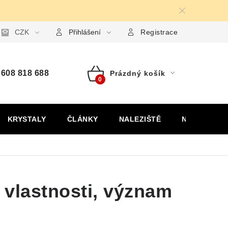
ormulář pro uplatnění reklamace
CZK
Formulář pro odstoupení od
Přihlášení
Registrace
608 818 688
Prázdný košík
Nákupní
košík
KRYSTALY
ČLÁNKY
NALEZIŠTĚ
NÁŠ PŘÍBĚH
 vlastnosti, význam