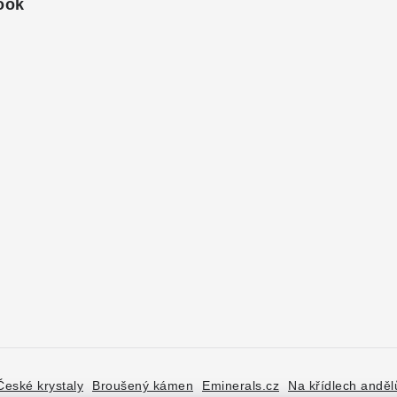
ook
České krystaly
Broušený kámen
Eminerals.cz
Na křídlech anděl