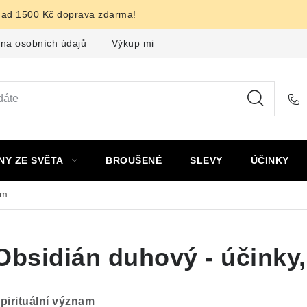
nad 1500 Kč doprava zdarma!
na osobních údajů
Výkup minerálů a drahých kamenů
F
NY ZE SVĚTA
BROUŠENÉ
SLEVY
ÚČINKY
am
Obsidián duhový - účinky,
pirituální význam