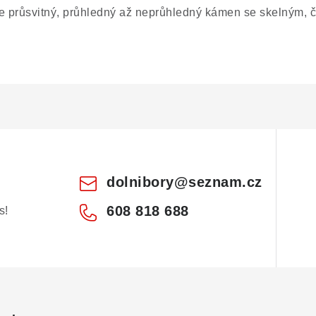
e průsvitný, průhledný až neprůhledný kámen se skelným, čas
dolnibory
@
seznam.cz
608 818 688
s!