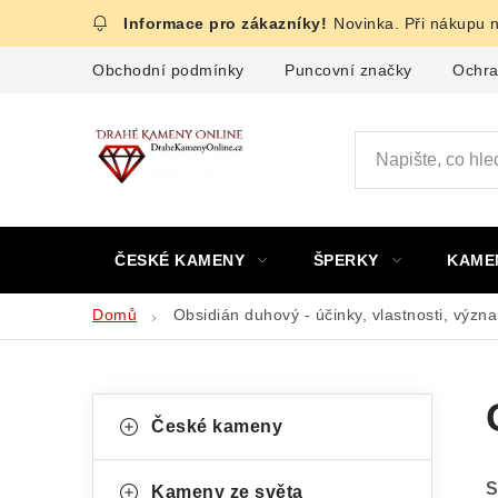
Přejít
Novinka. Při nákupu 
na
obsah
Obchodní podmínky
Puncovní značky
Ochra
ČESKÉ KAMENY
ŠPERKY
KAME
Domů
Obsidián duhový - účinky, vlastnosti, význ
P
K
Přeskočit
České kameny
kategorie
a
o
t
S
Kameny ze světa