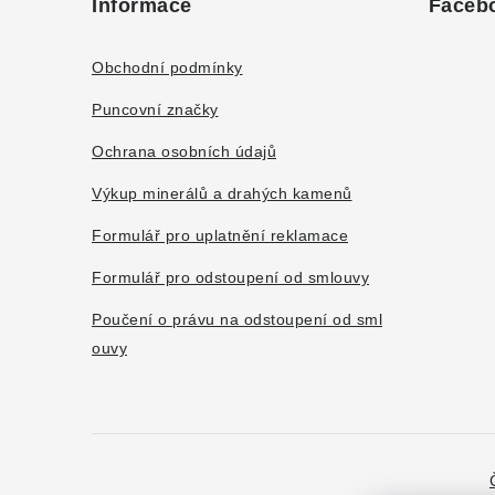
Informace
Faceb
p
a
Obchodní podmínky
t
Puncovní značky
í
Ochrana osobních údajů
Výkup minerálů a drahých kamenů
Formulář pro uplatnění reklamace
Formulář pro odstoupení od smlouvy
Poučení o právu na odstoupení od sml
ouvy