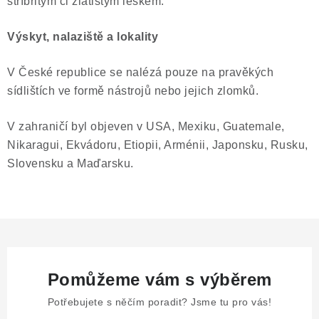
stříbřitým či zlatistým leskem.
Poučení o právu na odstoupení od smlouvy
Výskyt, nalaziště a lokality
V České republice se nalézá pouze na pravěkých
sídlištích ve formě nástrojů nebo jejich zlomků.
V zahraničí byl objeven v USA, Mexiku, Guatemale,
Nikaragui, Ekvádoru, Etiopii, Arménii, Japonsku, Rusku,
Slovensku a Maďarsku.
Pomůžeme vám s výběrem
Potřebujete s něčím poradit? Jsme tu pro vás!