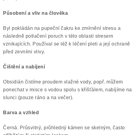
ČLÁNKY
Působení a vliv na člověka
NALEZIŠTĚ
Byl pokládán na pupeční čakru ke zmírnění stresu a
NÁŠ PŘÍBĚH
následně potlačení poruch v této oblasti stresem
vznikajících. Používal se též k léčení pleti a její ochraně
VIDEOGALERIE
před zevními vlivy.
KONTAKT
Čištění a nabíjení
MISTROVSKÉ KRYSTALY
Obsidián čistíme proudem vlažné vody, popř. můžem
ponechat v misce s vodou spolu s křišťálem, nabíjíme na
Obchodní podmínky
Puncovní značky
slunci (pouze ráno a na večer).
Ochrana osobních údajů
Barva a vzhled
Výkup minerálů a drahých kamenů
Formulář pro uplatnění reklamace
Černá.
Průsvitný, průhledný kámen se skelným, často
Formulář pro odstoupení od smlouvy