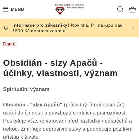
Přejít
Hleda
na
obsah
Novinka. Při nákupu nad
ČESKÉ KAMENY
1500 Kč doprava zdarma!
ŠPERKY
Domů
KAMENY ZE SVĚTA
Obsidián - slzy Apačů -
účinky, vlastnosti, význam
BROUŠENÉ
Spirituální význam
SLEVY
Obsidián - "slzy Apačů"
(průsvitný černý obsidián)
ÚČINKY
uvádí do činnosti a povzbuzuje intuici a jasnozřivost.
Poskytuje včasné varovaní před následky neúspěchů a
KRYSTALY
nehod. Zmírňuje depresivní stavy a podněcuje pozitivní
přístup k životu.