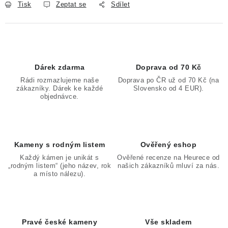
Tisk
Zeptat se
Sdílet
Dárek zdarma
Doprava od 70 Kč
Rádi rozmazlujeme naše
Doprava po ČR už od 70 Kč (na
zákazníky. Dárek ke každé
Slovensko od 4 EUR).
objednávce.
Kameny s rodným listem
Ověřený eshop
Každý kámen je unikát s
Ověřené recenze na Heurece od
„rodným listem“ (jeho název, rok
našich zákazníků mluví za nás.
a místo nálezu).
Pravé české kameny
Vše skladem