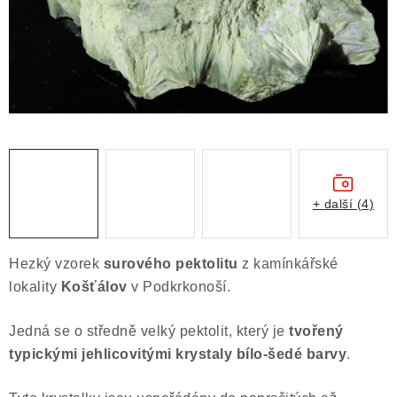
ČLÁNKY
NALEZIŠTĚ
NÁŠ PŘÍBĚH
VIDEOGALERIE
KONTAKT
+ další (4)
MISTROVSKÉ KRYSTALY
Hezký vzorek
surového pektolitu
z kamínkářské
Obchodní podmínky
Puncovní značky
lokality
Košťálov
v Podkrkonoší.
Ochrana osobních údajů
Jedná se o středně velký pektolit, který je
tvořený
Výkup minerálů a drahých kamenů
typickými jehlicovitými krystaly bílo-šedé barvy
.
Formulář pro uplatnění reklamace
Formulář pro odstoupení od smlouvy