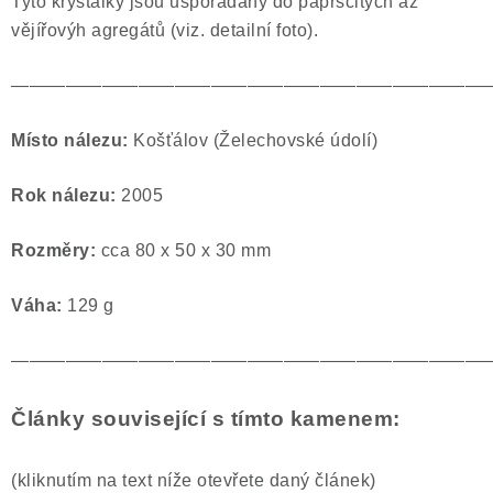
Tyto krystalky jsou uspořádány do paprsčitých až
Poučení o právu na odstoupení od smlouvy
vějířovýh agregátů (viz. detailní foto).
——————————————————————————
Místo nálezu:
Košťálov (Želechovské údolí)
Rok nálezu:
2005
Rozměry:
cca 80 x 50 x 30 mm
Váha:
129 g
——————————————————————————
Články související s tímto kamenem:
(kliknutím na text níže otevřete daný článek)