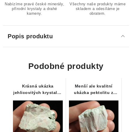
Nabízíme pravé české minerály,
Všechny naše produkty máme
přírodní krystaly a drahé
skladem a odesíláme je
kameny.
obratem.
Popis produktu
Podobné produkty
Krásná ukázka
Menší ale kvalitní
jehlicovitých krystalků
ukázka pektolitu z
pektolitu s vějířovitým
Košťálova
seskupením