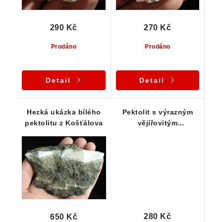
290 Kč
270 Kč
Prodáno
Prodáno
Detail
Detail
Hezká ukázka bílého
Pektolit s výrazným
pektolitu z Košťálova
vějířovitým
uspořádáním krystalků
280 Kč
650 Kč