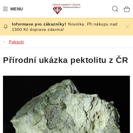
Přejít
Hleda
na
obsah
Novinka. Při nákupu nad
ČESKÉ KAMENY
1500 Kč doprava zdarma!
ŠPERKY
Pektolit
KAMENY ZE SVĚTA
Přírodní ukázka pektolitu z ČR
BROUŠENÉ
SLEVY
ÚČINKY
KRYSTALY