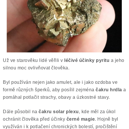
ČLÁNKY
NALEZIŠTĚ
NÁŠ PŘÍBĚH
VIDEOGALERIE
KONTAKT
Už ve starověku lidé věřili v
léčivé účinky pyritu
a jeho
silnou moc ovlivňovat člověka.
MISTROVSKÉ KRYSTALY
Byl používán nejen jako amulet, ale i jako ozdoba ve
formě různých šperků, aby posílil zejména
čakru hrdla
a
Obchodní podmínky
Puncovní značky
pomáhal potlačit strachy, obavy a úzkostné stavy.
Ochrana osobních údajů
Výkup minerálů a drahých kamenů
Dále působil na
čakru solar plexu
, kde měl za úkol
Formulář pro uplatnění reklamace
ochránit člověka před účinky
černé magie
. Hojně byl
využíván i k potlačení chronických bolestí, pročištění
Formulář pro odstoupení od smlouvy