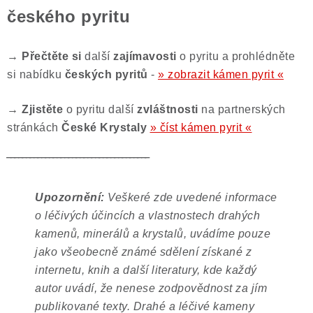
českého pyritu
→ Přečtěte si
další
zajímavosti
o pyritu a prohlédněte
si nabídku
českých pyritů
-
» zobrazit kámen pyrit «
→ Zjistěte
o pyritu další
zvláštnosti
na partnerských
stránkách
České Krystaly
» číst kámen pyrit «
‾‾‾‾‾‾‾‾‾‾‾‾‾‾‾‾‾‾‾‾‾‾‾‾‾‾‾‾‾‾‾‾‾‾‾‾‾
Upozornění:
Veškeré zde uvedené informace
o léčivých účincích a vlastnostech drahých
kamenů, minerálů a krystalů, uvádíme pouze
jako všeobecně známé sdělení získané z
internetu, knih a další literatury, kde každý
autor uvádí, že nenese zodpovědnost za jím
publikované texty. Drahé a léčivé kameny