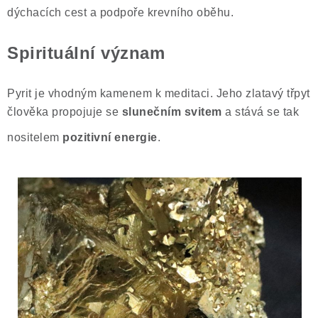
dýchacích cest a podpoře krevního oběhu.
Poučení o právu na odstoupení od smlouvy
Spirituální význam
Pyrit je vhodným kamenem k meditaci. Jeho zlatavý třpyt
člověka propojuje se
slunečním svitem
a stává se tak
nositelem
pozitivní energie
.