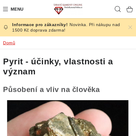
Přejít
Hleda
na
obsah
Novinka. Při nákupu nad
ČESKÉ KAMENY
1500 Kč doprava zdarma!
ŠPERKY
Domů
KAMENY ZE SVĚTA
Pyrit - účinky, vlastnosti a
význam
BROUŠENÉ
Působení a vliv na člověka
SLEVY
ÚČINKY
KRYSTALY