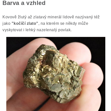
Barva a vzhled
Kovově žlutý až zlatavý minerál lidově nazývaný též
jako
"kočíčí zlato"
, na kterém se někdy může
vyskytovat i lehký nazelenalý povlak.