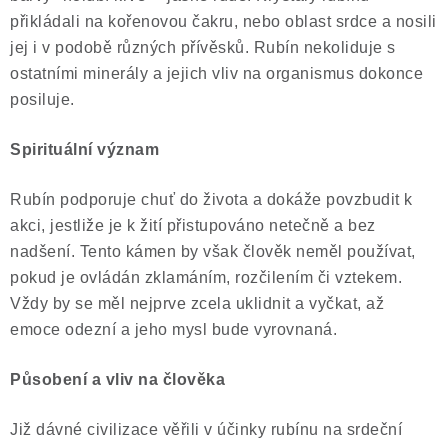
ČLÁNKY
přikládali na kořenovou čakru, nebo oblast srdce a nosili
jej i v podobě různých přívěsků. Rubín nekoliduje s
NALEZIŠTĚ
ostatními minerály a jejich vliv na organismus dokonce
posiluje.
NÁŠ PŘÍBĚH
Spirituální význam
VIDEOGALERIE
Rubín podporuje chuť do života a dokáže povzbudit k
KONTAKT
akci, jestliže je k žití přistupováno netečně a bez
nadšení. Tento kámen by však člověk neměl používat,
MISTROVSKÉ KRYSTALY
pokud je ovládán zklamáním, rozčilením či vztekem.
Vždy by se měl nejprve zcela uklidnit a vyčkat, až
Obchodní podmínky
Puncovní značky
emoce odezní a jeho mysl bude vyrovnaná.
Ochrana osobních údajů
Působení a vliv na člověka
Výkup minerálů a drahých kamenů
Formulář pro uplatnění reklamace
Již dávné civilizace věřili v účinky rubínu na srdeční
Formulář pro odstoupení od smlouvy