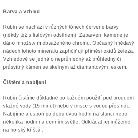
Barva a vzhled
Rubín se nachází v různých tónech červené barvy
(někdy též s fialovým odstínem). Zabarvení kamene je
dáno množstvím obsaženého chromu. Občasný hnědavý
nádech tohoto minerálu zapřičiňují příměsi oxidů železa.
Vzhledově se jedná o neprůhledný až průhledný či
průsvitný kámen se skelným až diamantovým leskem.
Čištění a nabíjení
Rubín čistíme důkladně po každém použití pod proudem
vlažné vody (15 minut) nebo v misce s vodou přes noc.
Nabíjíme alespoň po dobu dvou hodin na slunci nebo
několika hodin na denním světle. Odkládat jej můžeme
na horský křišťál.