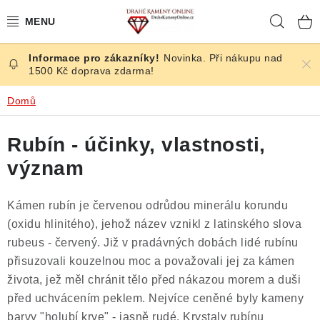
Přejít
Hleda
na
obsah
Novinka. Při nákupu nad
ČESKÉ KAMENY
1500 Kč doprava zdarma!
ŠPERKY
Domů
KAMENY ZE SVĚTA
Rubín - účinky, vlastnosti,
význam
BROUŠENÉ
Kámen rubín je červenou odrůdou minerálu korundu
SLEVY
(oxidu hlinitého), jehož název vznikl z latinského slova
rubeus - červený. Již v pradávných dobách lidé rubínu
ÚČINKY
přisuzovali kouzelnou moc a považovali jej za kámen
života, jež měl chránit tělo před nákazou morem a duši
KRYSTALY
před uchvácením peklem. Nejvíce ceněné byly kameny
barvy "holubí krve" - jasně rudé. Krystaly rubínu