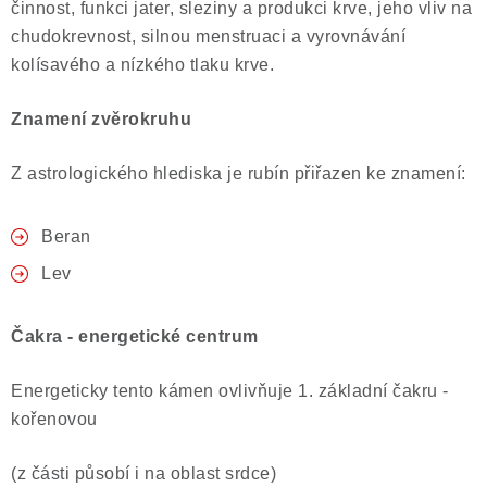
činnost, funkci jater, sleziny a produkci krve, jeho vliv na
Poučení o právu na odstoupení od smlouvy
chudokrevnost, silnou menstruaci a vyrovnávání
kolísavého a nízkého tlaku krve.
Znamení zvěrokruhu
Z astrologického hlediska je rubín přiřazen ke znamení:
Beran
Lev
Čakra - energetické centrum
Energeticky tento kámen ovlivňuje 1. základní čakru -
kořenovou
(z části působí i na oblast srdce)