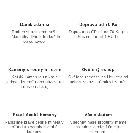
Dárek zdarma
Doprava od 70 Kč
Rádi rozmazlujeme naše
Doprava po ČR už od 70 Kč (na
zákazníky. Dárek ke každé
Slovensko od 4 EUR).
objednávce.
Kameny s rodným listem
Ověřený eshop
Každý kámen je unikát s
Ověřené recenze na Heurece od
„rodným listem“ (jeho název, rok
našich zákazníků mluví za nás.
a místo nálezu).
Pravé české kameny
Vše skladem
Nabízíme pravé české minerály,
Všechny naše produkty máme
přírodní krystaly a drahé
skladem a odesíláme je
kameny.
obratem.