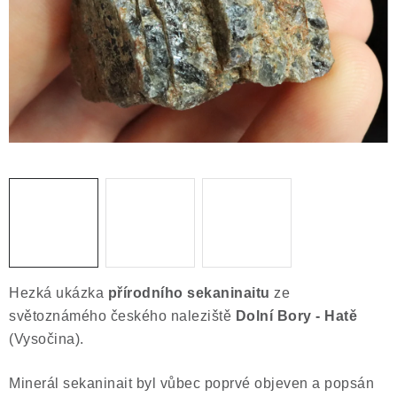
ČLÁNKY
NALEZIŠTĚ
NÁŠ PŘÍBĚH
VIDEOGALERIE
KONTAKT
MISTROVSKÉ KRYSTALY
Obchodní podmínky
Puncovní značky
Hezká ukázka
přírodního sekaninaitu
ze
Ochrana osobních údajů
světoznámého českého naleziště
Dolní Bory - Hatě
Výkup minerálů a drahých kamenů
(Vysočina).
Formulář pro uplatnění reklamace
Minerál sekaninait byl vůbec poprvé objeven a popsán
Formulář pro odstoupení od smlouvy