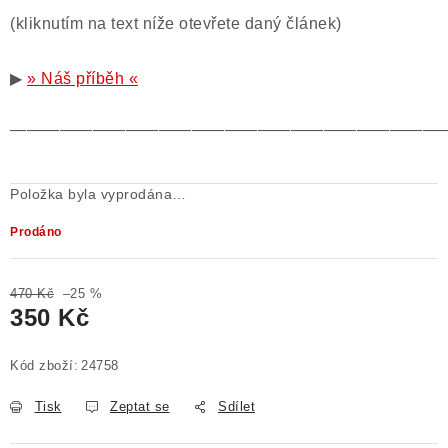
(kliknutím na text níže otevřete daný článek)
▶
» Náš příběh «
——————————————————————————
Položka byla vyprodána…
Prodáno
470 Kč
–25 %
350 Kč
Měrná cena:
Kód zboží:
24758
Tisk
Zeptat se
Sdílet