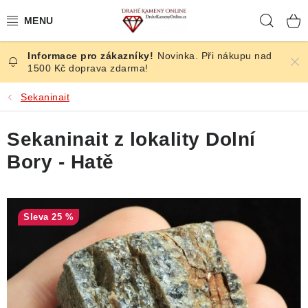
Přejít
Hleda
na
obsah
Novinka. Při nákupu nad
ČESKÉ KAMENY
1500 Kč doprava zdarma!
ŠPERKY
Sekaninait
KAMENY ZE SVĚTA
Sekaninait z lokality Dolní
Bory - Hatě
BROUŠENÉ
SLEVY
25 %
ÚČINKY
KRYSTALY