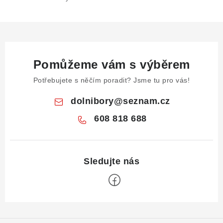
Pomůžeme vám s výběrem
Potřebujete s něčím poradit? Jsme tu pro vás!
dolnibory
@
seznam.cz
608 818 688
Z
á