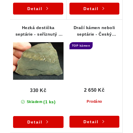
Detail
Detail
Hezká destička
Dračí kámen neboli
septárie - seříznutý a
septárie - Český
vyleštěný vzorek
minerál - 856 g
TOP kámen
2 650 Kč
330 Kč
(1 ks)
Prodáno
Skladem
Detail
Detail