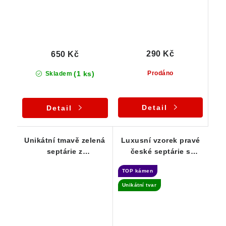
290 Kč
650 Kč
(1 ks)
Prodáno
Skladem
Detail
Detail
Unikátní tmavě zelená
Luxusní vzorek pravé
septárie z
české septárie s
Heřmánkovic
unikátně vyleštěnou
TOP kámen
plochou- 985 g
Unikátní tvar