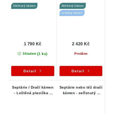
septárie - 619 g
trhlin - 683 g
Sbírkový kámen
Sbírkový kámen
Leštěný kámen
1 790 Kč
2 420 Kč
(1 ks)
Skladem
Prodáno
Detail
Detail
Septárie / Dračí kámen
Septárie nebo též dračí
- Leštěná placička s
kámen - seříznutý a
krásnou kresbou
vyleštěný vzorek - ČR