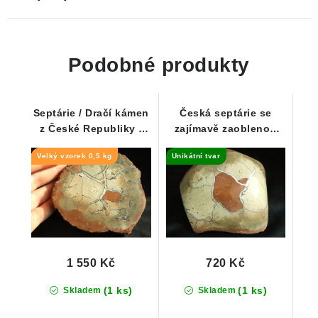
Podobné produkty
Septárie / Dračí kámen
Česká septárie se
z České Republiky -
zajímavě zaoblenou
483 g
vyleštěnou plochou -
Velký vzorek 0,5 kg
Unikátní tvar
255 g
1 550 Kč
720 Kč
(1 ks)
(1 ks)
Skladem
Skladem