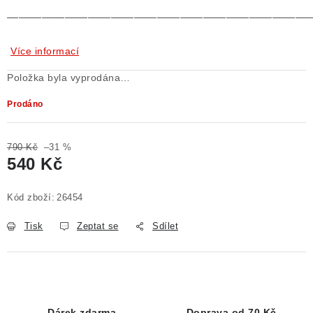
——————————————————————————
Více informací
Položka byla vyprodána…
Prodáno
790 Kč
–31 %
540 Kč
Měrná cena:
Kód zboží:
26454
Tisk
Zeptat se
Sdílet
Dárek zdarma
Doprava od 70 Kč