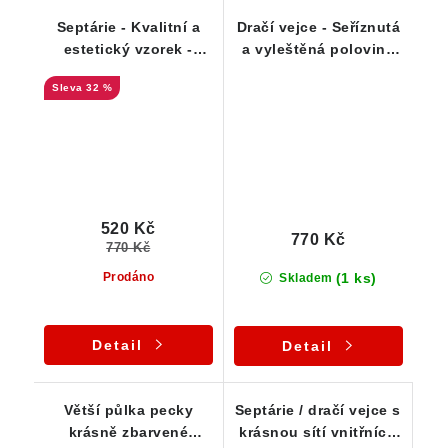
Septárie - Kvalitní a
Dračí vejce - Seříznutá
estetický vzorek -
a vyleštěná polovina
seříznutá a vyleštěná
pecky
32 %
destička
520 Kč
770 Kč
770 Kč
(1 ks)
Prodáno
Skladem
Detail
Detail
Větší půlka pecky
Septárie / dračí vejce s
krásně zbarvené
krásnou sítí vnitřních