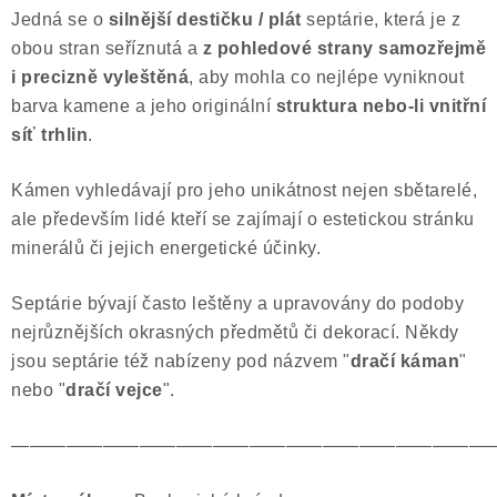
Jedná se o
silnější destičku / plát
septárie, která je z
Poučení o právu na odstoupení od smlouvy
obou stran seříznutá a
z pohledové strany samozřejmě
i precizně vyleštěná
, aby mohla co nejlépe vyniknout
barva kamene a jeho originální
struktura nebo-li vnitřní
síť trhlin
.
Kámen vyhledávají pro jeho unikátnost nejen sbětarelé,
ale především lidé kteří se zajímají o estetickou stránku
minerálů či jejich energetické účinky.
Septárie bývají často leštěny a upravovány do podoby
nejrůznějších okrasných předmětů či dekorací. Někdy
jsou septárie též nabízeny pod názvem "
dračí káman
"
nebo "
dračí vejce
".
——————————————————————————