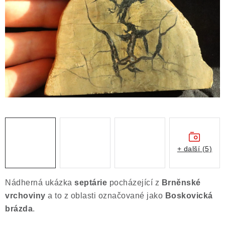
ČLÁNKY
NALEZIŠTĚ
NÁŠ PŘÍBĚH
VIDEOGALERIE
KONTAKT
MISTROVSKÉ KRYSTALY
+ další (5)
Obchodní podmínky
Puncovní značky
Ochrana osobních údajů
Nádherná ukázka
septárie
pocházející
z
Brněnské
Výkup minerálů a drahých kamenů
vrchoviny
a to z oblasti označované jako
Boskovická
Formulář pro uplatnění reklamace
brázda
.
Formulář pro odstoupení od smlouvy