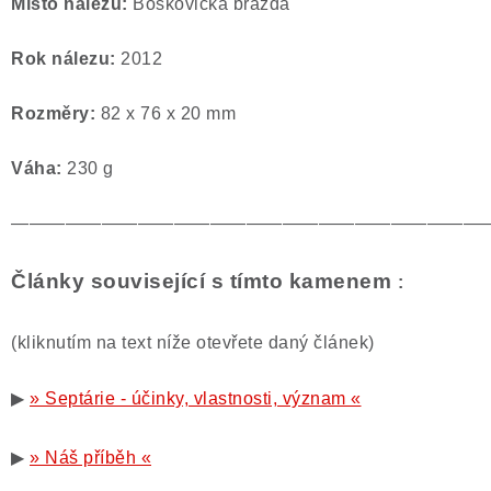
Místo nálezu:
Boskovická brázda
Rok nálezu:
2012
Rozměry:
82 x 76 x 20 mm
Váha:
230 g
——————————————————————————
Články související s tímto kamenem
:
(kliknutím na text níže otevřete daný článek)
▶
» Septárie - účinky, vlastnosti, význam «
▶
» Náš příběh «