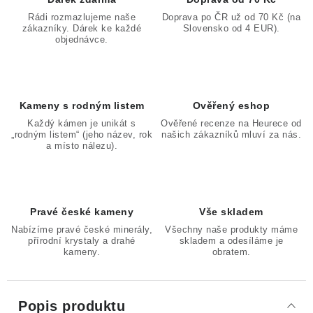
Rádi rozmazlujeme naše
Doprava po ČR už od 70 Kč (na
zákazníky. Dárek ke každé
Slovensko od 4 EUR).
objednávce.
Kameny s rodným listem
Ověřený eshop
Každý kámen je unikát s
Ověřené recenze na Heurece od
„rodným listem“ (jeho název, rok
našich zákazníků mluví za nás.
a místo nálezu).
Pravé české kameny
Vše skladem
Nabízíme pravé české minerály,
Všechny naše produkty máme
přírodní krystaly a drahé
skladem a odesíláme je
kameny.
obratem.
Popis produktu