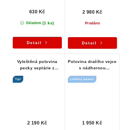
630 Kč
2 980 Kč
(1 ks)
Skladem
Prodáno
Detail
Detail
Vyleštěná polovina
Polovina dračího vejce
pecky septárie z
s nádhernou
Heřmánkovic u
strukturou ČR - 671 g
Tip!
Leštěný kámen
Broumova - 857 g
2 190 Kč
1 950 Kč