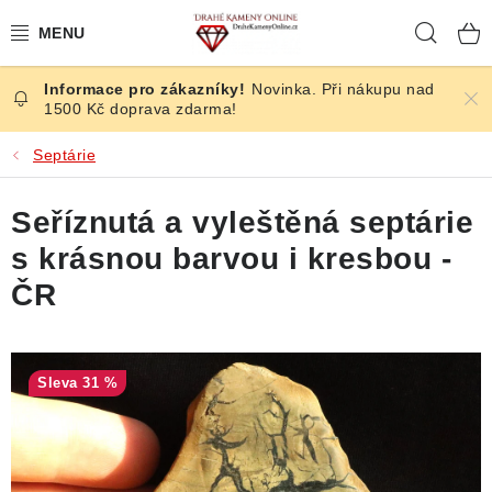
Přejít
Hleda
na
obsah
Novinka. Při nákupu nad
ČESKÉ KAMENY
1500 Kč doprava zdarma!
ŠPERKY
Septárie
KAMENY ZE SVĚTA
Seříznutá a vyleštěná septárie
s krásnou barvou i kresbou -
BROUŠENÉ
ČR
SLEVY
ÚČINKY
31 %
KRYSTALY