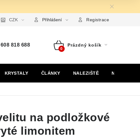
ormulář pro uplatnění reklamace
CZK
Formulář pro odstoupení od
Přihlášení
Registrace
608 818 688
Prázdný košík
Nákupní
košík
KRYSTALY
ČLÁNKY
NALEZIŠTĚ
NÁŠ PŘÍBĚH
elitu na podložkové
yté limonitem