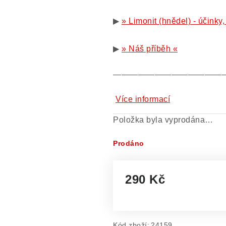
▶
» Limonit (hnědel) - účinky,
▶
» Náš příběh «
—————————————
Více informací
Položka byla vyprodána…
Prodáno
290 Kč
Měrná cena:
Kód zboží:
24159