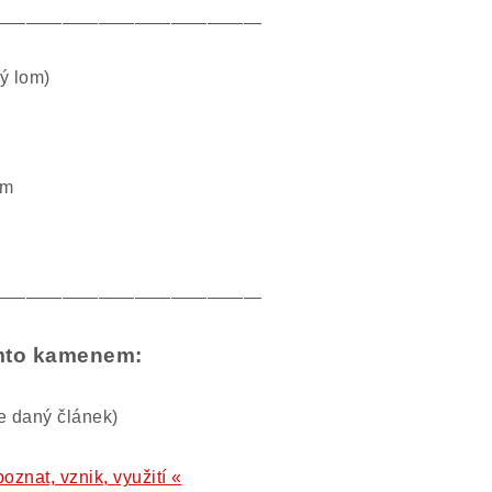
———————————————
lý lom)
mm
———————————————
ímto kamenem:
te daný článek)
poznat, vznik, využití «