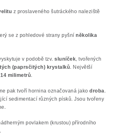
elitu
z proslaveného šutráckého naleziště
terý se z pohledové strany pyšní
několika
 vyskytuje v podobě tzv.
sluníček
, tvořených
ých (paprsčitých) krystalků
.
Největší
14 milimetrů
.
ne pak tvoří hornina označovaná jako
droba
.
jící sedimentací různých písků. Jsou tvořeny
ne.
nádherným povlakem (krustou) přírodního
.