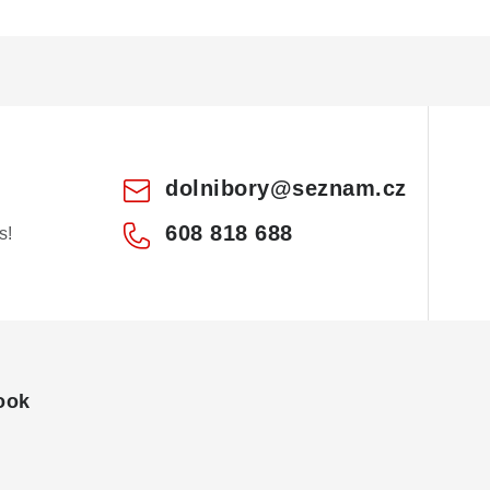
dolnibory
@
seznam.cz
608 818 688
s!
ook