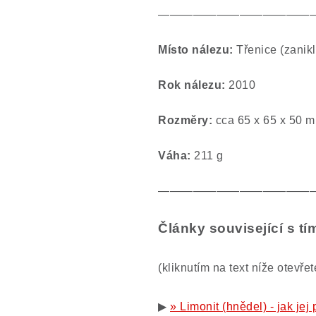
—————————————
Místo nálezu:
Třenice (zanik
Rok nálezu:
2010
Rozměry:
cca 65 x 65 x 50 
Váha:
211
g
—————————————
Články související s t
(kliknutím na text níže otevře
▶
» Limonit (hnědel) - jak jej 