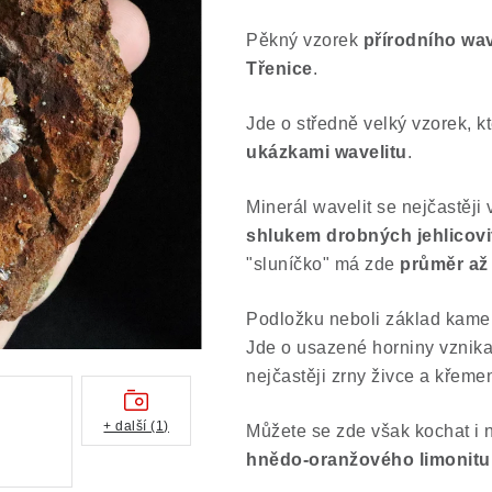
Pěkný vzorek
přírodního wav
Třenice
.
Jde o středně velký vzorek, k
ukázkami wavelitu
.
Minerál wavelit se nejčastěji
shlukem drobných jehlicovit
"sluníčko" má zde
průměr až 
Podložku neboli základ kame
Jde o usazené horniny vznika
nejčastěji zrny živce a křeme
+ další (1)
Můžete se zde však kochat i 
hnědo-oranžového limonitu