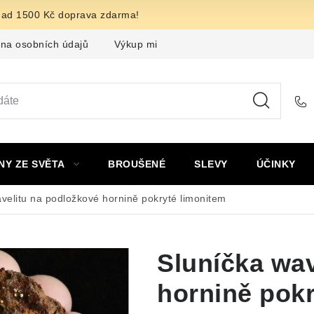
nad 1500 Kč doprava zdarma!
na osobních údajů
Výkup minerálů a drahých kamenů
F
NY ZE SVĚTA
BROUŠENÉ
SLEVY
ÚČINKY
velitu na podložkové hornině pokryté limonitem
Sluníčka wav
hornině pokr