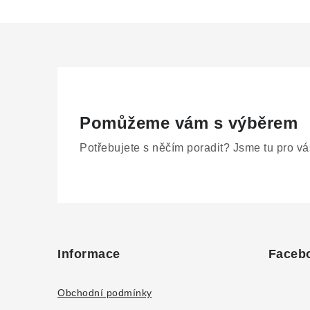
Pomůžeme vám s výběrem
Potřebujete s něčím poradit? Jsme tu pro vá
Z
á
Informace
Faceb
p
a
Obchodní podmínky