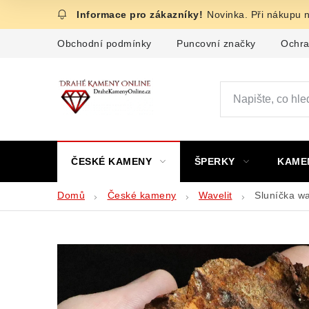
Přejít
Novinka. Při nákupu 
na
obsah
Obchodní podmínky
Puncovní značky
Ochra
ČESKÉ KAMENY
ŠPERKY
KAME
Domů
České kameny
Wavelit
Sluníčka wa