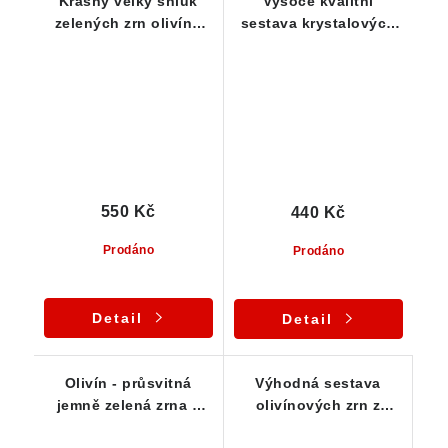
Krásný velký shluk
Vysoce kvalitní
zelených zrn olivínu
sestava krystalových
na čedičové podložce
zrn olivínu - 5 ks
550 Kč
440 Kč
Prodáno
Prodáno
Detail
Detail
Olivín - průsvitná
Výhodná sestava
jemně zelená zrna v
olivínových zrn z
sestavě 10-ti kusů
oblasti Smrčí / ČR - 10