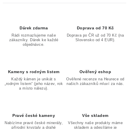
Dárek zdarma
Doprava od 70 Kč
Rádi rozmazlujeme naše
Doprava po ČR už od 70 Kč (na
zákazníky. Dárek ke každé
Slovensko od 4 EUR).
objednávce.
Kameny s rodným listem
Ověřený eshop
Každý kámen je unikát s
Ověřené recenze na Heurece od
„rodným listem“ (jeho název, rok
našich zákazníků mluví za nás.
a místo nálezu).
Pravé české kameny
Vše skladem
Nabízíme pravé české minerály,
Všechny naše produkty máme
přírodní krystaly a drahé
skladem a odesíláme je