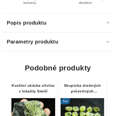
kameny.
obratem.
Popis produktu
Parametry produktu
Podobné produkty
Kvalitní ukázka olivínu
Skupinka drobných
z lokality Smrčí
průsvitných
krystalových zrn
Tip!
olivínu