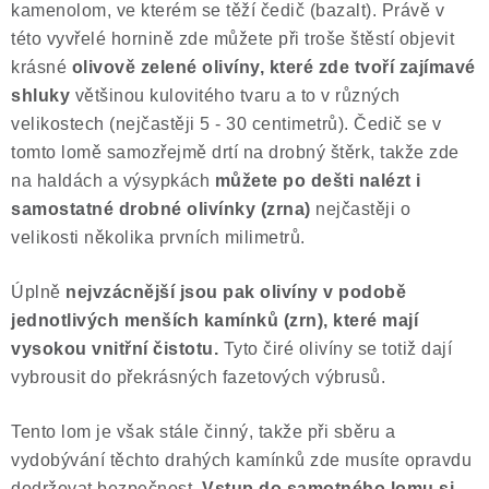
kamenolom, ve kterém se těží čedič (bazalt). Právě v
této vyvřelé hornině zde můžete při troše štěstí objevit
krásné
olivově zelené olivíny, které zde tvoří zajímavé
shluky
většinou kulovitého tvaru a to v různých
velikostech (nejčastěji 5 - 30 centimetrů). Čedič se v
tomto lomě samozřejmě drtí na drobný štěrk, takže zde
na haldách a výsypkách
můžete po dešti nalézt i
samostatné drobné olivínky (zrna)
nejčastěji o
velikosti několika prvních milimetrů.
Úplně
nejvzácnější jsou pak olivíny v podobě
jednotlivých menších kamínků (zrn), které mají
vysokou vnitřní čistotu.
Tyto čiré olivíny se totiž dají
vybrousit do překrásných fazetových výbrusů.
Tento lom je však stále činný, takže při sběru a
vydobývání těchto drahých kamínků zde musíte opravdu
dodržovat bezpečnost.
Vstup do samotného lomu si