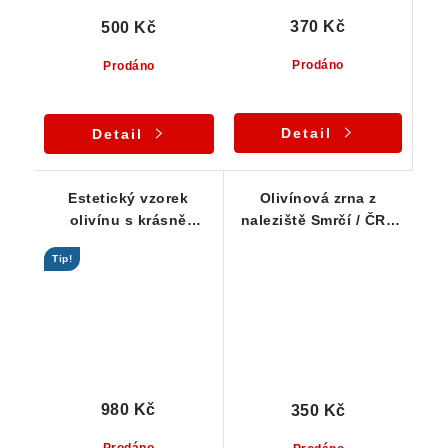
370 Kč
500 Kč
Prodáno
Prodáno
Detail
Detail
Estetický vzorek
Olivínová zrna z
olivínu s krásně
naleziště Smrčí / ČR -
průsvitnými zrny
Série 10 ks
Tip!
980 Kč
350 Kč
Prodáno