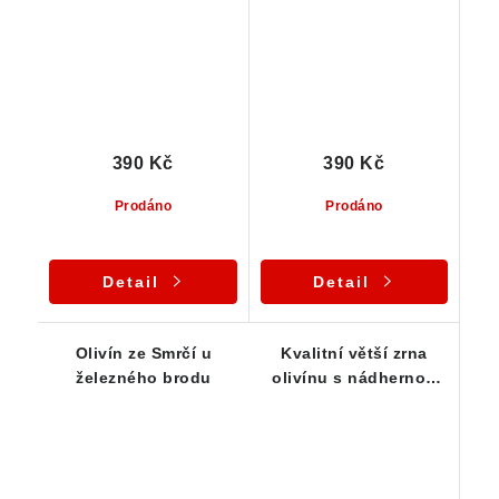
ks
390 Kč
390 Kč
Prodáno
Prodáno
Detail
Detail
Olivín ze Smrčí u
Kvalitní větší zrna
železného brodu
olivínu s nádhernou
jablkově zelenou
barvou - 3 ks