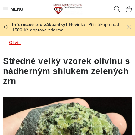
Přejít
Hleda
na
obsah
Novinka. Při nákupu nad
ČESKÉ KAMENY
1500 Kč doprava zdarma!
ŠPERKY
Olivín
KAMENY ZE SVĚTA
Středně velký vzorek olivínu s
nádherným shlukem zelených
BROUŠENÉ
zrn
SLEVY
ÚČINKY
KRYSTALY