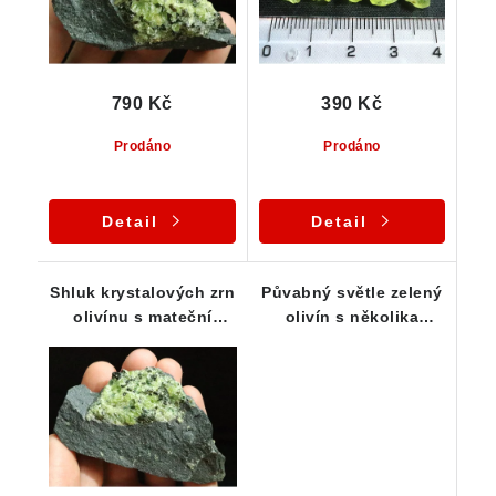
790 Kč
390 Kč
Prodáno
Prodáno
Detail
Detail
Shluk krystalových zrn
Půvabný světle zelený
olivínu s mateční
olivín s několika
horninou
průsvitnými zrny