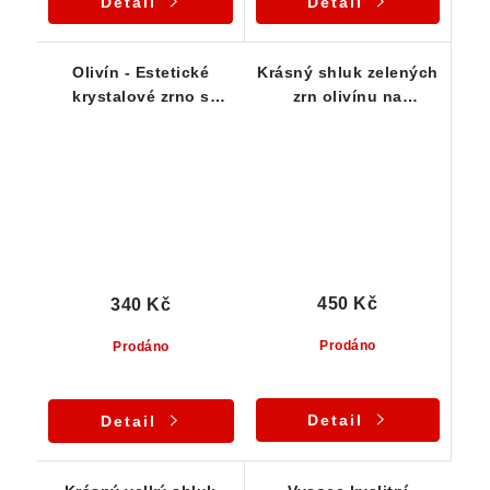
Detail
Detail
Olivín - Estetické
Krásný shluk zelených
krystalové zrno s
zrn olivínu na
jablečně zelenou
čedičové podložce
barvou
450 Kč
340 Kč
Prodáno
Prodáno
Detail
Detail