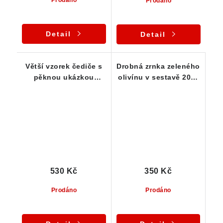
Prodáno
Detail
Detail
Větší vzorek čediče s
Drobná zrnka zeleného
pěknou ukázkou
olivínu v sestavě 20-ti
jemně zeleného
kousků
olivínu
530 Kč
350 Kč
Prodáno
Prodáno