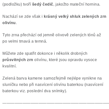
(podložku) tvoří
šedý čedič
, jakožto mateční hornina.
Poučení o právu na odstoupení od smlouvy
Nachází se zde však i
krásný velký shluk zelených zrn
olivínu
.
Tyto zrna přechází od jemně olivově zelených tónů až
po velmi tmavá a temná.
Můžete zde spatřit dokonce i několik drobných
průsvitných zrn
olivínu, které jsou opravdu vysoce
kvalitní.
Zelená barva kamene samozřejmě nejlépe vynikne na
sluníčku nebo při nasvícení olivínu baterkou (nasvícení
baterkou viz. poslední dva snímky).
——————————————————————————