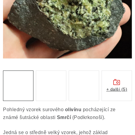
ČLÁNKY
NALEZIŠTĚ
NÁŠ PŘÍBĚH
VIDEOGALERIE
KONTAKT
MISTROVSKÉ KRYSTALY
+ další (5)
Obchodní podmínky
Puncovní značky
Ochrana osobních údajů
Pohledný vzorek
surového
olivínu
pocházející ze
Výkup minerálů a drahých kamenů
známé šutrácké oblasti
Smrčí
(Podkrkonoší).
Formulář pro uplatnění reklamace
Jedná se o středně velký vzorek, jehož základ
Formulář pro odstoupení od smlouvy