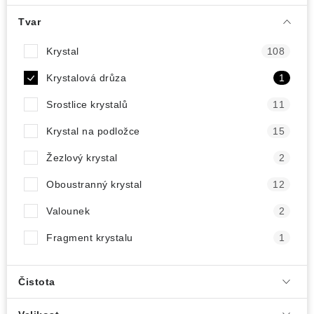
ČLÁNKY
Tvar
NALEZIŠTĚ
Krystal
108
NÁŠ PŘÍBĚH
Krystalová drůza
1
Srostlice krystalů
11
VIDEOGALERIE
Krystal na podložce
15
KONTAKT
Žezlový krystal
2
MISTROVSKÉ KRYSTALY
Oboustranný krystal
12
Valounek
2
Obchodní podmínky
Puncovní značky
Fragment krystalu
1
Ochrana osobních údajů
Výkup minerálů a drahých kamenů
Čistota
Formulář pro uplatnění reklamace
Formulář pro odstoupení od smlouvy