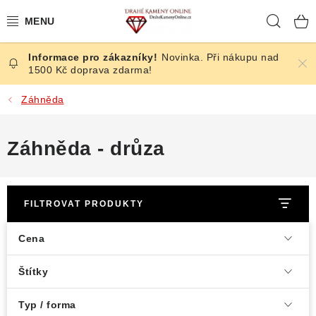
Přejít
Hleda
na
obsah
Novinka. Při nákupu nad
ČESKÉ KAMENY
1500 Kč doprava zdarma!
ŠPERKY
Záhněda
KAMENY ZE SVĚTA
Záhněda - drůza
BROUŠENÉ
FILTROVAT PRODUKTY
SLEVY
Cena
ÚČINKY
Štítky
KRYSTALY
Typ / forma