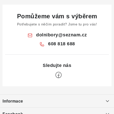
Pomůžeme vám s výběrem
Potřebujete s něčím poradit? Jsme tu pro vás!
dolnibory
@
seznam.cz
608 818 688
Z
á
Informace
p
a
Obchodní podmínky