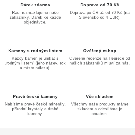
d
Dárek zdarma
Doprava od 70 Kč
a
Rádi rozmazlujeme naše
Doprava po ČR už od 70 Kč (na
zákazníky. Dárek ke každé
Slovensko od 4 EUR).
c
objednávce.
í
p
r
v
Kameny s rodným listem
Ověřený eshop
k
Každý kámen je unikát s
Ověřené recenze na Heurece od
„rodným listem“ (jeho název, rok
našich zákazníků mluví za nás.
y
a místo nálezu).
v
ý
p
Pravé české kameny
Vše skladem
i
Nabízíme pravé české minerály,
Všechny naše produkty máme
s
přírodní krystaly a drahé
skladem a odesíláme je
u
kameny.
obratem.