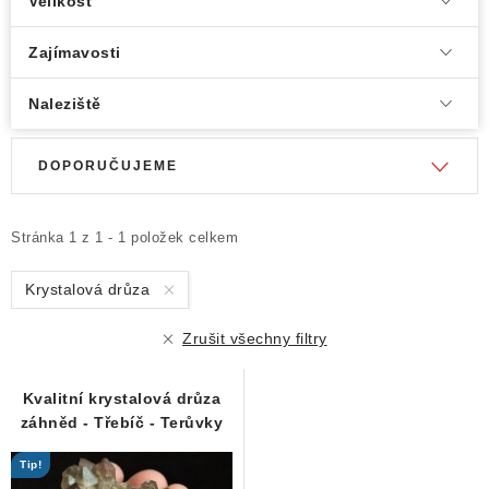
Velikost
Poučení o právu na odstoupení od smlouvy
Zajímavosti
Naleziště
V
Ř
DOPORUČUJEME
ý
a
p
z
i
e
Stránka
1
z
1
-
1
položek celkem
s
n
Krystalová drůza
p
í
r
p
Zrušit všechny filtry
o
r
d
o
Kvalitní krystalová drůza
u
d
záhněd - Třebíč - Terůvky
k
u
Tip!
t
k