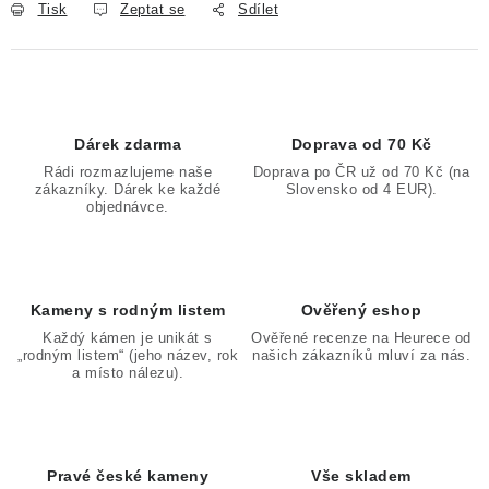
Tisk
Zeptat se
Sdílet
Dárek zdarma
Doprava od 70 Kč
Rádi rozmazlujeme naše
Doprava po ČR už od 70 Kč (na
zákazníky. Dárek ke každé
Slovensko od 4 EUR).
objednávce.
Kameny s rodným listem
Ověřený eshop
Každý kámen je unikát s
Ověřené recenze na Heurece od
„rodným listem“ (jeho název, rok
našich zákazníků mluví za nás.
a místo nálezu).
Pravé české kameny
Vše skladem