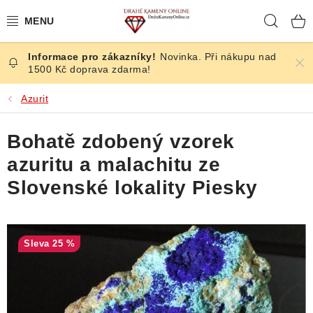
Přejít
Hleda
na
obsah
Novinka. Při nákupu nad
ČESKÉ KAMENY
1500 Kč doprava zdarma!
ŠPERKY
Azurit
KAMENY ZE SVĚTA
Bohatě zdobený vzorek
azuritu a malachitu ze
BROUŠENÉ
Slovenské lokality Piesky
SLEVY
ÚČINKY
25 %
KRYSTALY