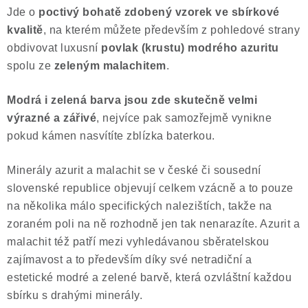
Jde o
poctivý bohatě zdobený vzorek ve sbírkové
Poučení o právu na odstoupení od smlouvy
kvalitě
, na kterém můžete především z pohledové strany
obdivovat luxusní
povlak (krustu)
modrého azuritu
spolu ze
zeleným malachitem
.
Modrá i zelená barva jsou zde skutečně velmi
výrazné a zářivé
, nejvíce pak samozřejmě vynikne
pokud kámen nasvítíte zblízka baterkou.
Minerály azurit a malachit se v české či sousední
slovenské republice objevují celkem vzácně a to pouze
na několika málo specifických nalezištích, takže na
zoraném poli na ně rozhodně jen tak nenarazíte. Azurit a
malachit též patří mezi vyhledávanou sběratelskou
zajímavost a to především díky své netradiční a
estetické modré a zelené barvě, která ozvláštní každou
sbírku s drahými minerály.