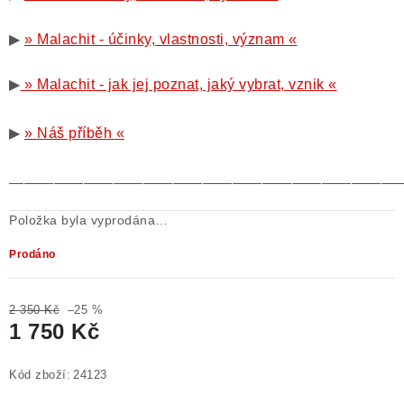
▶
» Malachit - účinky, vlastnosti, význam «
▶
» Malachit - jak jej poznat, jaký vybrat, vznik «
▶
» Náš příběh «
——————————————————————————
Položka byla vyprodána…
Prodáno
2 350 Kč
–25 %
1 750 Kč
Měrná cena:
Kód zboží:
24123