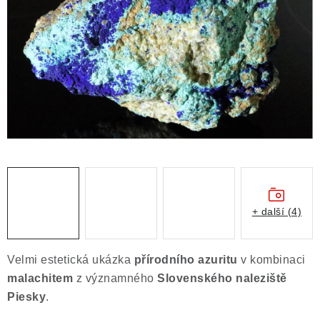
ČLÁNKY
NALEZIŠTĚ
NÁŠ PŘÍBĚH
VIDEOGALERIE
KONTAKT
MISTROVSKÉ KRYSTALY
+ další (4)
Obchodní podmínky
Puncovní značky
Ochrana osobních údajů
Velmi estetická ukázka
přírodního azuritu
v kombinaci
Výkup minerálů a drahých kamenů
malachitem
z významného
Slovenského naleziště
Formulář pro uplatnění reklamace
Piesky
.
Formulář pro odstoupení od smlouvy